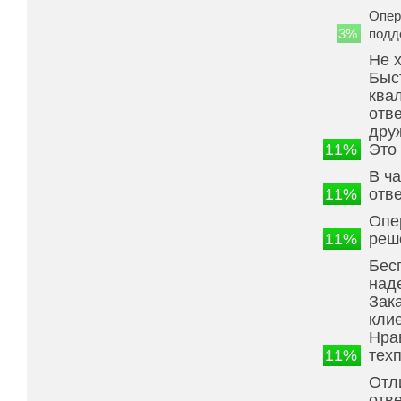
Опер
3%
подд
Не 
Быс
ква
отв
дру
11%
Это
В ч
11%
отве
Опе
11%
реш
Бес
над
Зак
клие
Нрав
11%
тех
Отл
отв