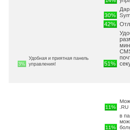
14%
упр
Дар
30%
Sym
42%
Отл
Удо
раз
мин
CMS
поч
Удобная и приятная панель
51%
сек
3%
управления!
Мож
11%
.RU
в па
мож
11%
бол