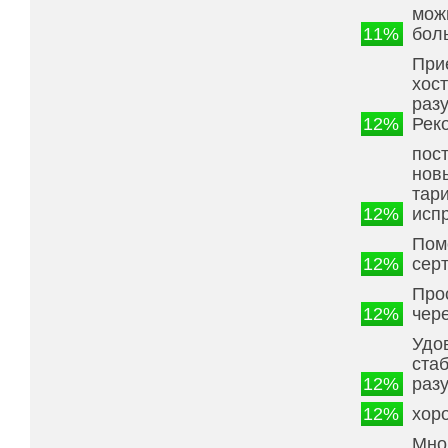
мож
11%
бол
При
хос
раз
12%
Рек
пос
нов
тар
12%
исп
Пом
12%
сер
Про
12%
чер
Удо
ста
12%
раз
12%
хор
Мно