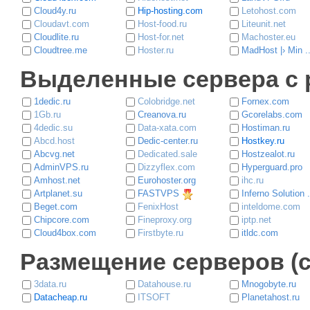
Cloud4y.ru
Hip-hosting.com
Letohost.com
Cloudavt.com
Host-food.ru
Liteunit.net
Cloudlite.ru
Host-for.net
Machoster.eu
Cloudtree.me
Hoster.ru
MadHost |› Min ..
Выделенные сервера с 
1dedic.ru
Colobridge.net
Fornex.com
1Gb.ru
Creanova.ru
Gcorelabs.com
4dedic.su
Data-xata.com
Hostiman.ru
Abcd.host
Dedic-center.ru
Hostkey.ru
Abcvg.net
Dedicated.sale
Hostzealot.ru
AdminVPS.ru
Dizzyflex.com
Hyperguard.pro
Amhost.net
Eurohoster.org
ihc.ru
Artplanet.su
FASTVPS
Inferno Solution .
Beget.com
FenixHost
inteldome.com
Chipcore.com
Fineproxy.org
iptp.net
Cloud4box.com
Firstbyte.ru
itldc.com
Размещение серверов (co
3data.ru
Datahouse.ru
Mnogobyte.ru
Datacheap.ru
ITSOFT
Planetahost.ru