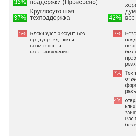
36%
поддержки (Проверено)
хор
Круглосуточная
дум
37%
техподдержка
42%
все
5%
Блокируют аккаунт без
7%
Без
предупреждения и
под
возможности
неко
восстановления
без 
про
реак
7%
Тех
отве
фор
раз
4%
отвр
клие
заин
Вас 
без 