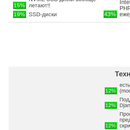
Int
15%
летают!!
PHP
43%
еже
19%
SSD-диски
Тех
есть
12%
(mo
Под
12%
Dja
Про
пре
12%
скр