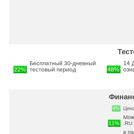
Тес
14 
Бесплатный 30-дневный
48%
озн
22%
тестовый период
Финан
4%
Цен
Мож
11%
.RU
в па