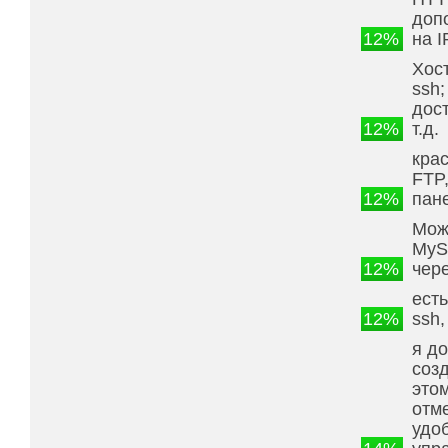
доп
12%
на 
Хост
ssh;
дост
12%
т.д.
кра
FTP
12%
пан
Мож
MyS
12%
чер
есть
12%
ssh,
я до
соз
этом
отме
удо