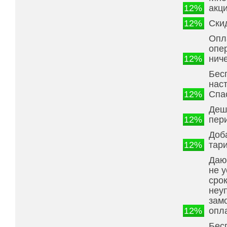
12%
акц
12%
Ски
Опл
опе
12%
ниче
Бес
нас
12%
Спа
Деш
12%
пер
Доб
12%
тар
Дают
не 
срок
неуп
зам
12%
опл
Бес