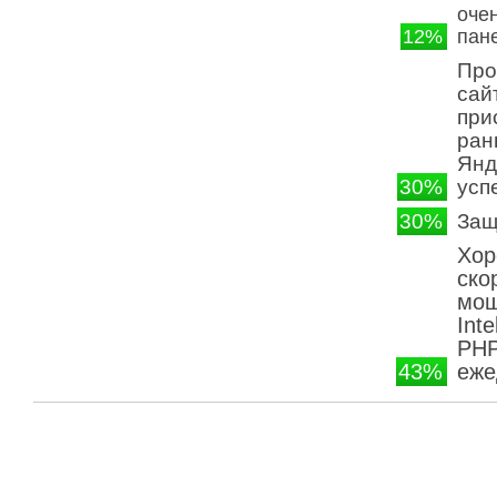
оче
12%
пан
Про
сай
при
ран
Янд
30%
усп
30%
Защ
Хор
ско
мощ
Int
PHP
43%
еже