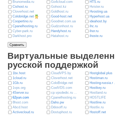
Brunomedia.ru
Go4cloud.com
HTS.ru
Cishost.ru
Gohost.kz
Hvister.ru
Cloverhost.net
Goldhost.ru
Hvosting.ua
Colobridge.net
Good-host.net
Hyperhost.ua
Coopertino.ru
Goodnet.com.ua
ideahost.by
Cpanelhosting.ru
Gudzonhost.ru
ihc.ru
Cyber-park.ru
Handyhost.ru
ihor.ru
Darkhost.pro
Hatahost.ru
ihoste.ru
Виртуальные выделенны
русской поддержкой
1bx.host
CloudVPS.by
Hostglobal.plus
1cloud.ru
Cloverhost.net
Hostiman.ru
1Gb.ru
ColoBridge.net
Hosting-russia.r .
1vps.org
CoolVDS.com
Hostkey.ru
4Server.su
cp.vpsdedic.ru ...
Hostland.ru
62yun.com
Cpanelhosting.ru
HOSTLIFE
8host.com
Daho.pw
Hostline.ru
Abcd.host
Ddosoff.ru
Hostlix.ru
Activecloud.ru
Dostuphost.ru
Hostoff.net