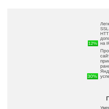
Лег
SSL
HTT
доп
12%
на 
Про
сай
при
ран
Янд
30%
усп
Уме