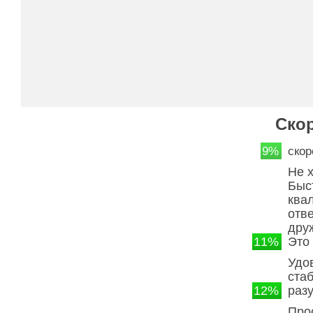
Ско
9%
скор
Не 
Быс
ква
отв
дру
11%
Это
Удо
ста
12%
раз
Про