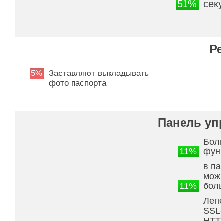
51%
сек
Р
5%
Заставляют выкладывать
фото паспорта
Панель уп
Бол
11%
фун
в па
мож
11%
бол
Лег
SSL
HTT