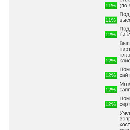
11%
(по 
Под
11%
выс
Под
12%
библ
Вып
пар
пла
12%
кли
Пом
12%
сай
Мгн
12%
сап
Пом
12%
сер
Уме
воп
хос