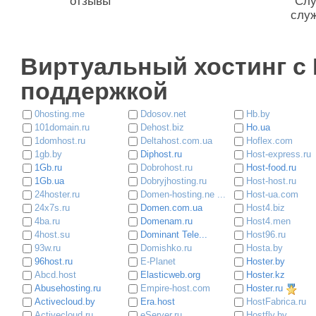
отзывы
"Слу
служ
Виртуальный хостинг c 
поддержкой
0hosting.me
Ddosov.net
Hb.by
101domain.ru
Dehost.biz
Ho.ua
1domhost.ru
Deltahost.com.ua
Hoflex.com
1gb.by
Diphost.ru
Host-express.ru
1Gb.ru
Dobrohost.ru
Host-food.ru
1Gb.ua
Dobryjhosting.ru
Host-host.ru
24hoster.ru
Domen-hosting.ne ...
Host-ua.com
24x7s.ru
Domen.com.ua
Host4.biz
4ba.ru
Domenam.ru
Host4.men
4host.su
Dominant Tele...
Host96.ru
93w.ru
Domishko.ru
Hosta.by
96host.ru
E-Planet
Hoster.by
Abcd.host
Elasticweb.org
Hoster.kz
Abusehosting.ru
Empire-host.com
Hoster.ru
Activecloud.by
Era.host
HostFabrica.ru
Activecloud.ru
eServer.ru
Hostfly.by