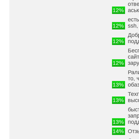
отв
12%
ась
есть
12%
ssh,
Доб
12%
под
Бес
сай
12%
зар
Рал
то, 
13%
оба
Тех
13%
выс
быс
зап
13%
под
14%
Отз