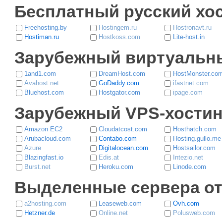
Бесплатный русский хос
Freehosting.by
Hostingem.ru
Hostronavt.ru
Hostiman.ru
Hostkoss.com
Lite-host.in
Зарубежный виртуальны
1and1.com
DreamHost.com
HostMonster.co
Avahost.net
GoDaddy.com
ifastnet.com
Bluehost.com
Hostgator.com
ipage.com
Зарубежный VPS-хостин
Amazon EC2
Cloudatcost.com
Hosthatch.com
Arubacloud.com
Contabo.com
Hosting.gullo.me
Azure
Digitalocean.com
Hostsailor.com
Blazingfast.io
Edis.at
Intezio.net
Burst.net
Heroku.com
Linode.com
Выделенные сервера от
a2hosting.com
Leaseweb.com
Ovh.com
Hetzner.de
Online.net
Polusweb.com