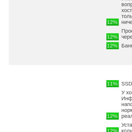
воп
хос
тол
12%
ниче
Про
12%
чер
12%
Бан
11%
SS
У хо
Инф
нап
нор
12%
реа
Уст
12%
кол