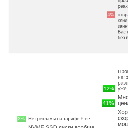
про
реак
4%
отвр
клие
заин
Вас 
без 
Про
нагр
раза
12%
уже 
Мно
41%
цен
Хор
ско
3%
Нет рекламы на тарифе Free
мощ
NVME SSD диски вообще