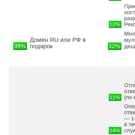
При
хос
раз
12%
Рек
Мно
Домен RU или РФ в
мул
39%
подарок
32%
деш
Отл
отв
11%
(по 
Опе
отве
— 1
в те
14%
слу