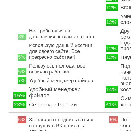
12%
Bra
Уме
12%
сло
Дру
Нет требования на
рек
3%
добавления рекламы на сайте
отд
Использую данный хостинг
12%
про
для своего сайте. Все
5%
прекрасно работает!
12%
Пау
Пользуюсь полгода, все
Под
5%
отлично работает.
нач
пол
7%
Удобный менеджер файлов
зна
Удобный менеджер
14%
хос
16%
файлов.
Сим
23%
Сервера в России
31%
хос
6%
Заставляют подписываться
6%
Посл
на группу в ВК и писать
обсл