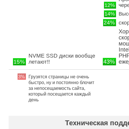
12%
чер
14%
Выс
24%
ско
Хор
ско
мощ
Int
PHP
NVME SSD диски вообще
43%
еже
15%
летают!!
3%
Грузятся страницы не очень
быстро, ну и постоянно блочит
за непосещаемость сайта,
который посещается каждый
день
Техническая подд