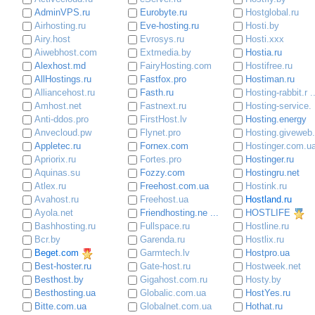
AdminVPS.ru
Eurobyte.ru
Hostglobal.ru
Airhosting.ru
Eve-hosting.ru
Hosti.by
Airy.host
Evrosys.ru
Hosti.xxx
Aiwebhost.com
Extmedia.by
Hostia.ru
Alexhost.md
FairyHosting.com
Hostifree.ru
AllHostings.ru
Fastfox.pro
Hostiman.ru
Alliancehost.ru
Fasth.ru
Hosting-rabbit.r .
Amhost.net
Fastnext.ru
Hosting-service. 
Anti-ddos.pro
FirstHost.lv
Hosting.energy
Anvecloud.pw
Flynet.pro
Hosting.giveweb. 
Appletec.ru
Fornex.com
Hostinger.com.u
Apriorix.ru
Fortes.pro
Hostinger.ru
Aquinas.su
Fozzy.com
Hostingru.net
Atlex.ru
Freehost.com.ua
Hostink.ru
Avahost.ru
Freehost.ua
Hostland.ru
Ayola.net
Friendhosting.ne ...
HOSTLIFE
Bashhosting.ru
Fullspace.ru
Hostline.ru
Bcr.by
Garenda.ru
Hostlix.ru
Beget.com
Garmtech.lv
Hostpro.ua
Best-hoster.ru
Gate-host.ru
Hostweek.net
Besthost.by
Gigahost.com.ru
Hosty.by
Besthosting.ua
Globalic.com.ua
HostYes.ru
Bitte.com.ua
Globalnet.com.ua
Hothat.ru