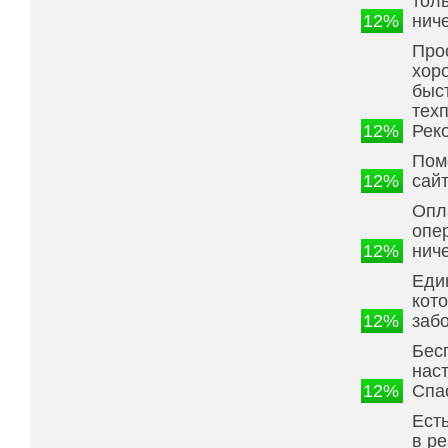
тол
12%
ниче
Про
хор
быс
тех
12%
Рек
Пом
12%
сайт
Опл
опе
12%
ниче
Еди
кот
12%
заб
Бес
нас
12%
Спа
Есть
в р