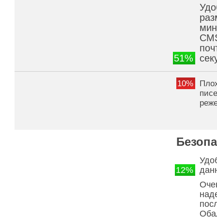
Удо
раз
мин
CMS
поч
51%
сек
10%
Плох
писе
реж
Безопа
Удо
12%
дан
Оче
над
пос
Оба