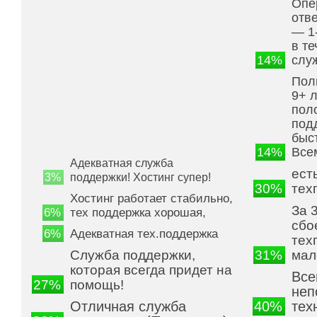
Опе
отве
— 1
в те
14%
слу
Пол
9+ л
пол
под
быс
14%
Все
Адекватная служба
ест
3%
поддержки! Хостинг супер!
30%
тех
Хостинг работает стабильно,
За 
6%
тех поддержка хорошая,
сбо
6%
Адекватная тех.поддержка
тех
Служба поддержки,
31%
мал
которая всегда придет на
Все
27%
помощь!
неп
Отличная служба
40%
тех