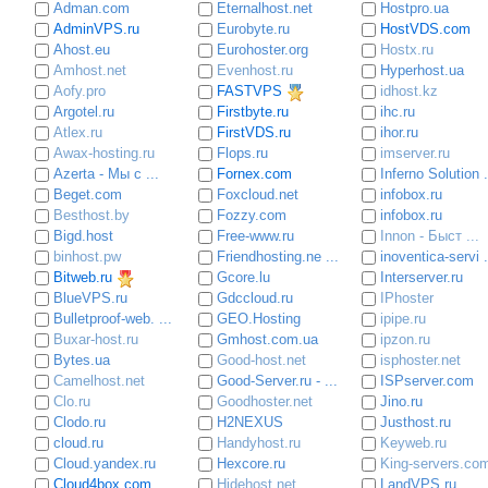
Adman.com
Eternalhost.net
Hostpro.ua
AdminVPS.ru
Eurobyte.ru
HostVDS.com
Ahost.eu
Eurohoster.org
Hostx.ru
Amhost.net
Evenhost.ru
Hyperhost.ua
Aofy.pro
FASTVPS
idhost.kz
Argotel.ru
Firstbyte.ru
ihc.ru
Atlex.ru
FirstVDS.ru
ihor.ru
Awax-hosting.ru
Flops.ru
imserver.ru
Azerta - Мы с ...
Fornex.com
Inferno Solution .
Beget.com
Foxcloud.net
infobox.ru
Besthost.by
Fozzy.com
infobox.ru
Bigd.host
Free-www.ru
Innon - Быст ...
binhost.pw
Friendhosting.ne ...
inoventica-servi .
Bitweb.ru
Gcore.lu
Interserver.ru
BlueVPS.ru
Gdccloud.ru
IPhoster
Bulletproof-web. ...
GEO.Hosting
ipipe.ru
Buxar-host.ru
Gmhost.com.ua
ipzon.ru
Bytes.ua
Good-host.net
isphoster.net
Camelhost.net
Good-Server.ru - ...
ISPserver.com
Clo.ru
Goodhoster.net
Jino.ru
Clodo.ru
H2NEXUS
Justhost.ru
cloud.ru
Handyhost.ru
Keyweb.ru
Cloud.yandex.ru
Hexcore.ru
King-servers.co
Cloud4box.com
Hidehost.net
LandVPS.ru