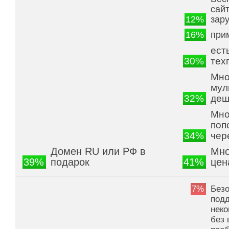
сай
12%
зар
16%
при
ест
30%
тех
Мно
мул
32%
деш
Мно
поп
34%
чер
Домен RU или РФ в
Мно
39%
подарок
41%
цен
7%
Без
под
неко
без 