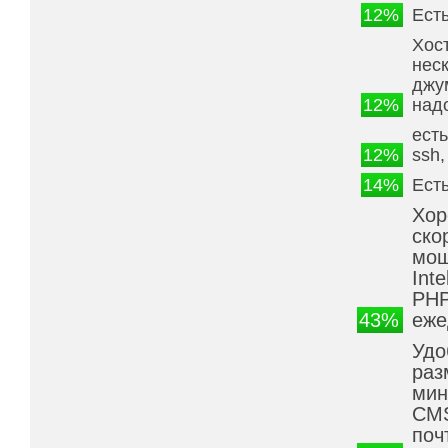
12%
Ест
Хос
нес
джу
12%
над
есть
12%
ssh,
14%
Ест
Хор
ско
мощ
Int
PHP
43%
еже
Удо
раз
мин
CMS
поч