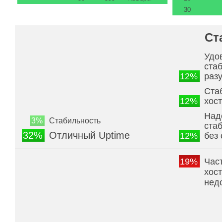
30
Ст
Удо
ста
12%
раз
Ста
12%
хос
Над
3%
Стабильность
ста
32%
Отличный Uptime
12%
без
19%
Час
хос
нед