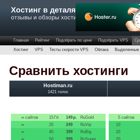
Хостинг в деталях
отзывы и обзоры хостинга
Главная
Рейтинг
Подобрать по цене
Подобрать VPS
Ср
Хостинг
VPS
Тесты скорости VPS
Облака
Выделенные 
Сравнить хостинги
Hostiman.ru
1421 голос
∞
сайтов
15
Гб
149
р.
RuGold
5
сайтов
∞
25
249
RuVip
10
∞
40
399
RuBig
20
∞
50
599
RuSuper
20