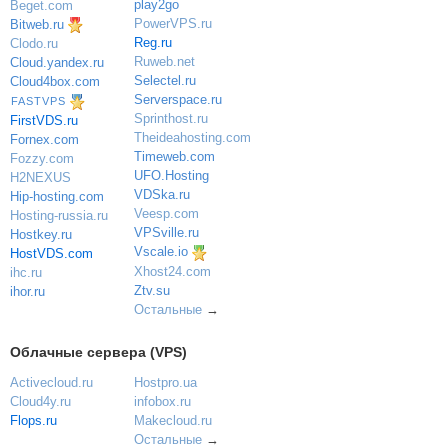
play2go
Beget.com
PowerVPS.ru
Bitweb.ru
Reg.ru
Clodo.ru
Ruweb.net
Cloud.yandex.ru
Selectel.ru
Cloud4box.com
Serverspace.ru
FASTVPS
Sprinthost.ru
FirstVDS.ru
Theideahosting.com
Fornex.com
Timeweb.com
Fozzy.com
UFO.Hosting
H2NEXUS
VDSka.ru
Hip-hosting.com
Veesp.com
Hosting-russia.ru
VPSville.ru
Hostkey.ru
Vscale.io
HostVDS.com
Xhost24.com
ihc.ru
Ztv.su
ihor.ru
Остальные
→
Облачные сервера (VPS)
Activecloud.ru
Hostpro.ua
Cloud4y.ru
infobox.ru
Flops.ru
Makecloud.ru
Остальные
→