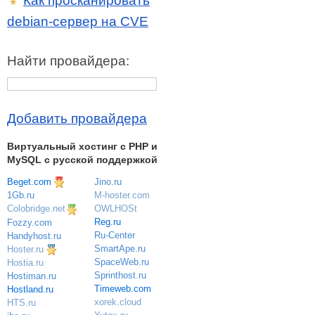
Как просканировать
★
debian-сервер на CVE
Найти провайдера:
Добавить провайдера
Виртуальный хостинг c PHP и
MySQL с русской поддержкой
Beget.com
Jino.ru
M-hoster.com
1Gb.ru
OWLHOSt
Colobridge.net
Reg.ru
Fozzy.com
Ru-Center
Handyhost.ru
SmartApe.ru
Hoster.ru
SpaceWeb.ru
Hostia.ru
Sprinthost.ru
Hostiman.ru
Timeweb.com
Hostland.ru
xorek.cloud
HTS.ru