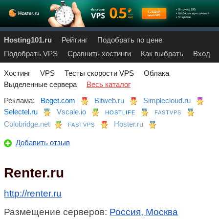
Hosting101.ru
Рейтинг
Подобрать по цене
Подобрать VPS
Сравнить хостинги
Как выбрать
Вход
Хостинг
VPS
Тесты скорости VPS
Облака
Выделенные сервера
Весь каталог
Реклама:
Beget.com
Bitweb.ru
Simplecloud.ru
Selectel.ru
Vscale.io
HOSTLIFE
FASTVPS
Colobridge.net
Hoster.ru
FASTVPS
Добавить отзыв
Renter.ru
http://renter.ru
Размещение серверов:
Россия, Москва