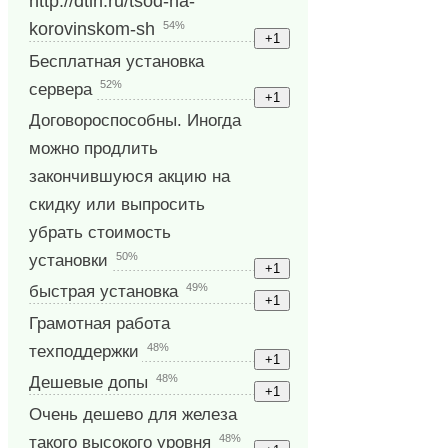
http://dtln.ru/tsod-na-
54%
korovinskom-sh
Бесплатная установка
52%
сервера
Договороспособны. Иногда
можно продлить
закончившуюся акцию на
скидку или выпросить
убрать стоимость
50%
установки
49%
быстрая установка
Грамотная работа
48%
техподдержки
48%
Дешевые допы
Очень дешево для железа
48%
такого высокого уровня