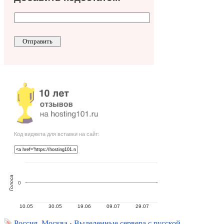
Код виджета для вставки на сайт:
Голоса
0
10.05
30.05
19.06
09.07
29.07
Россия, Москва
·
Выделенные сервера с русской