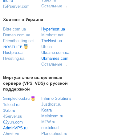
Yutex.ru
ihc.ru
Остальные
→
ISPserver.com
Хостинг в Украине
Bitte.com.ua
Hyperhost.ua
Domen.com.ua
Mirohost.net
Friendhosting.net
TheHost.ua
Uh.ua
HOSTLIFE
Ukraine.com.ua
Hostpro.ua
Ukrnames.com
Hvosting.ua
Остальные
→
Виртуальные выделенные
сервера (VPS, VDS) с русской
поддержкой
Simplecloud.ru
Inferno Solutions
Justhost.ru
1cloud.ru
Koara
1Gb.ru
Melbicom.ru
4Server.su
MTW.ru
62yun.com
nuxtcloud
AdminVPS.ru
Planetahost.ru
Ahost.eu