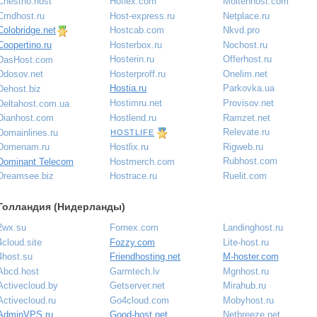
Chestno.host
Hoflex.com
Moltenhost.com
Cmdhost.ru
Host-express.ru
Netplace.ru
Colobridge.net
Hostcab.com
Nkvd.pro
Hosterbox.ru
Nochost.ru
Coopertino.ru
Hosterin.ru
Offerhost.ru
DasHost.com
Hosterproff.ru
Onelim.net
Ddosov.net
Hostia.ru
Parkovka.ua
Dehost.biz
Hostimru.net
Provisov.net
Deltahost.com.ua
Hostlend.ru
Ramzet.net
Dianhost.com
Relevate.ru
Domainlines.ru
HOSTLIFE
Rigweb.ru
Domenam.ru
Hostlix.ru
Rubhost.com
Dominant Telecom
Hostmerch.com
Ruelit.com
Dreamsee.biz
Hostrace.ru
Голландия (Нидерланды)
2wx.su
Fornex.com
Landinghost.ru
4cloud.site
Fozzy.com
Lite-host.ru
4host.su
Friendhosting.net
M-hoster.com
Abcd.host
Garmtech.lv
Mgnhost.ru
Activecloud.by
Getserver.net
Mirahub.ru
Activecloud.ru
Go4cloud.com
Mobyhost.ru
AdminVPS.ru
Good-host.net
Netbreeze.net