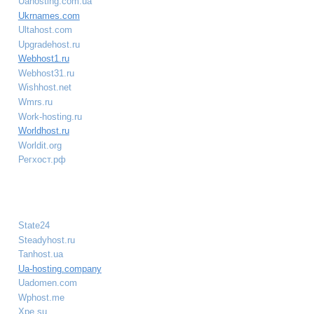
Uahosting.com.ua
Ukrnames.com
Ultahost.com
Upgradehost.ru
Webhost1.ru
Webhost31.ru
Wishhost.net
Wmrs.ru
Work-hosting.ru
Worldhost.ru
Worldit.org
Регхост.рф
State24
Steadyhost.ru
Tanhost.ua
Ua-hosting.company
Uadomen.com
Wphost.me
Xpe.su