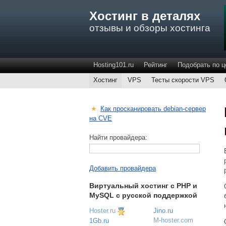
Хостинг в деталях
отзывы и обзоры хостинга
Hosting101.ru
Рейтинг
Подобрать по ц
Хостинг
VPS
Тесты скорости VPS
★
Как просканировать debian-сервер
на CVE
Найти провайдера:
Добавить провайдера
Виртуальный хостинг c PHP и
MySQL с русской поддержкой
Hoster.ru
Jino.ru
M-hoster.com
1Gb.ru