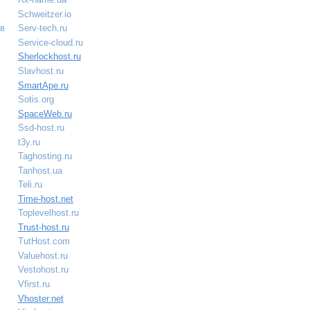
Schweitzer.io
 в
Serv-tech.ru
Service-cloud.ru
Sherlockhost.ru
Slavhost.ru
SmartApe.ru
Sotis.org
SpaceWeb.ru
Ssd-host.ru
t3y.ru
Taghosting.ru
Tanhost.ua
Teli.ru
Time-host.net
Toplevelhost.ru
Trust-host.ru
TutHost.com
Valuehost.ru
Vestohost.ru
Vfirst.ru
Vhoster.net