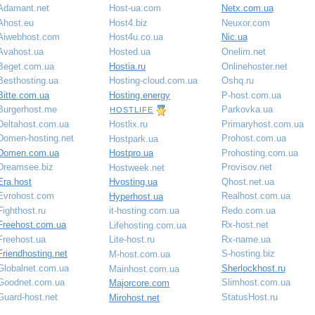
Adamant.net
Host-ua.com
Netx.com.ua
Ahost.eu
Host4.biz
Neuxor.com
Aiwebhost.com
Host4u.co.ua
Nic.ua
Avahost.ua
Hosted.ua
Onelim.net
Beget.com.ua
Hostia.ru
Onlinehoster.net
Besthosting.ua
Hosting-cloud.com.ua
Oshq.ru
Bitte.com.ua
Hosting.energy
P-host.com.ua
Burgerhost.me
Parkovka.ua
HOSTLIFE
Deltahost.com.ua
Primaryhost.com.ua
Hostlix.ru
Domen-hosting.net
Prohost.com.ua
Hostpark.ua
Domen.com.ua
Prohosting.com.ua
Hostpro.ua
Dreamsee.biz
Provisov.net
Hostweek.net
Era.host
Qhost.net.ua
Hvosting.ua
Evrohost.com
Realhost.com.ua
Hyperhost.ua
Fighthost.ru
Redo.com.ua
it-hosting.com.ua
Freehost.com.ua
Rx-host.net
Lifehosting.com.ua
Freehost.ua
Rx-name.ua
Lite-host.ru
Friendhosting.net
S-hosting.biz
M-host.com.ua
Globalnet.com.ua
Sherlockhost.ru
Mainhost.com.ua
Goodnet.com.ua
Slimhost.com.ua
Majorcore.com
Guard-host.net
StatusHost.ru
Mirohost.net