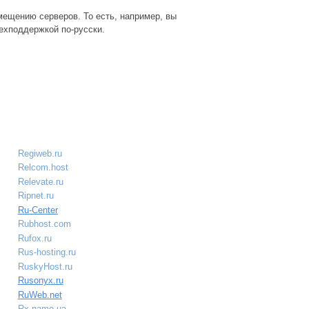
ещению серверов. То есть, например, вы
ехподдержкой по-русски.
Regiweb.ru
Relcom.host
Relevate.ru
Ripnet.ru
Ru-Center
Rubhost.com
Rufox.ru
Rus-hosting.ru
RuskyHost.ru
Rusonyx.ru
RuWeb.net
Rx-name.ua