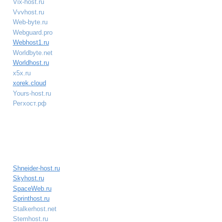
Vix-host.ru
Vvvhost.ru
Web-byte.ru
Webguard.pro
Webhost1.ru
Worldbyte.net
Worldhost.ru
x5x.ru
xorek.cloud
Yours-host.ru
Регхост.рф
Shneider-host.ru
Skyhost.ru
SpaceWeb.ru
Sprinthost.ru
Stalkerhost.net
Stemhost.ru