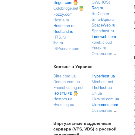
OWLHOSt
Beget.com
Reg.ru
Colobridge.net
Ru-Center
Fozzy.com
SmartApe.ru
Hostia.ru
SpaceWeb.ru
Hostiman.ru
Sprinthost.ru
Hostland.ru
Timeweb.com
HTS.ru
xorek.cloud
ihc.ru
Yutex.ru
ISPserver.com
Остальные
→
Хостинг в Украине
Bitte.com.ua
Hyperhost.ua
Domen.com.ua
Mirohost.net
Friendhosting.net
TheHost.ua
Uh.ua
HOSTLIFE
Ukraine.com.ua
Hostpro.ua
Ukrnames.com
Hvosting.ua
Остальные
→
Виртуальные выделенные
сервера (VPS, VDS) с русской
поддержкой