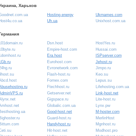
Украина, Харьков
Goodnet.com.ua
Hosting.energy
Ukrnames.com
Host4u.co.ua
Uh.ua
Unixhost.com.ua
Германия
101domain.ru
Dsn.host
HostYes.ru
10byte.ru
Empire-host.com
Hussai.com
1domhost.ru
Era.host
ISPserver.com
1Gb.ru
Eurohost.com
Jehost.ru
24hg.ru
Evronetwork.com
Jimpo.ru
4host.su
Flash-host.ru
Keo.su
Abcd.host
Fornex.com
Lepus.su
Abusehosting.ru
Ftechhost.ru
Lifehosting.com.ua
AdminVPS.ru
Getserver.net
Link-host.net
Alynx.net
Gigspace.ru
Lite-host.ru
Amhost.net
Globalic.com.ua
Lynx.pw
Besthosting.ua
Good-host.net
M-hoster.com
Bighoster.ru
Guard-host.ru
MerlinHost
Bittum.com
Handyhost.ru
Mgnhost.ru
Ceti.su
Hit-host.net
Modhost.pro