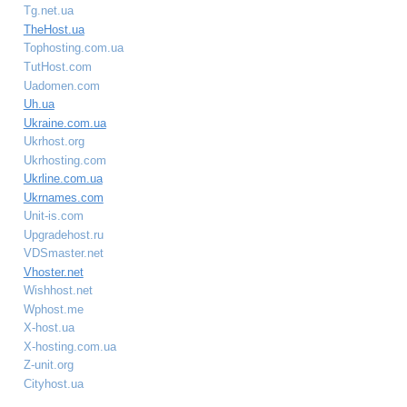
Tg.net.ua
TheHost.ua
Tophosting.com.ua
TutHost.com
Uadomen.com
Uh.ua
Ukraine.com.ua
Ukrhost.org
Ukrhosting.com
Ukrline.com.ua
Ukrnames.com
Unit-is.com
Upgradehost.ru
VDSmaster.net
Vhoster.net
Wishhost.net
Wphost.me
X-host.ua
X-hosting.com.ua
Z-unit.org
Сityhost.ua