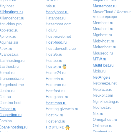
Airy.host
h4s.ru
Masterhost.ru
AllHostings.ru
Handyhost.ru
MayerCloud / Хостинг
мессенджере
Alliancehost.ru
Hatahost.ru
Memhost.ru
Anti-ddos.pro
Hazerhost.com
Merahost.ru
Appletec.ru
Hcli.ru
Mgnhost.ru
Apriorix.ru
Host-eiweb.net
Mobyhost.ru
Aquinas.su
Host-food.ru
Moltenhost.ru
Atlex.ru
Host.devsoft.club
Mousedc.ru
Avahost.ua
Host96.ru
MTW.ru
Bashhosting.ru
Hostbe.ru
MultiHost.ru
Basthost.ru
Hoster.ru
Mxis.ru
Bernet.ru
Hoster24.ru
NetAngels
Brunomedia.ru
Hosterin.ru
Netbreeze.net
Burgerhost.me
Hosteron.ru
Netplace.ru
Centre.ru
Hostfast.ru
Neuxor.com
Ceti.su
Hostglobal.ru
Nginxhosting.ru
Chestno.host
Hostiman.ru
Nochost.ru
Cishost.ru
Hosting.giveweb.ru
Ntx.ru
Coopertino.ru
Hostink.ru
Omegahost.ru
Corbina
Hostlend.ru
Onlinese.ru
Cpanelhosting.ru
HOSTLIFE
Osahost.ru