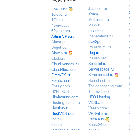
Justhost.ru
FASTVPS
Koara
1cloud.ru
Melbicom.ru
1Gb.ru
MTW.ru
4Server.su
nuxtcloud
62yun.com
Planetahost.ru
AdminVPS.ru
play2go
Ahost.eu
PowerVPS.ru
Beget.com
Reg.ru
Bitweb.ru
Ruweb.net
Clodo.ru
Selectel.ru
Cloud.yandex.ru
Serverspace.ru
Cloud4box.com
Simplecloud.ru
FirstVDS.ru
Sprinthost.ru
Fornex.com
Theideahosting.com
Fozzy.com
Timeweb.com
H2NEXUS
UFO.Hosting
Hip-hosting.com
VDSka.ru
Hosting-russia.ru
Veesp.com
Hostkey.ru
VPSville.ru
HostVDS.com
Vscale.io
ihc.ru
ihor.ru
Xhost24.com