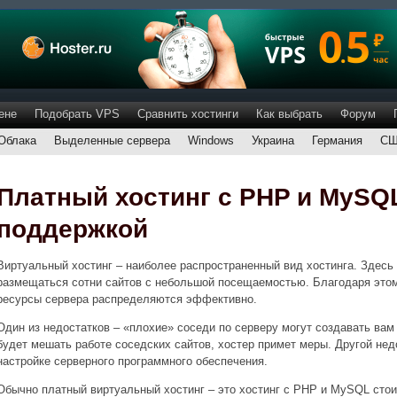
ене
Подобрать VPS
Сравнить хостинги
Как выбрать
Форум
Облака
Выделенные сервера
Windows
Украина
Германия
С
Платный хостинг с PHP и MySQL
поддержкой
Виртуальный хостинг – наиболее распространенный вид хостинга. Здесь
размещаться сотни сайтов с небольшой посещаемостью. Благодаря этом
ресурсы сервера распределяются эффективно.
Один из недостатков – «плохие» соседи по серверу могут создавать вам
будет мешать работе соседских сайтов, хостер примет меры. Другой нед
настройке серверного программного обеспечения.
Обычно платный виртуальный хостинг – это хостинг с PHP и MySQL стои