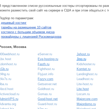
В представленном списке русскоязычные хостеры отсортированы по разм
можете разместить свой сайт на сервере в США и при этом общаться с т
Подбор по параметрам:
-
дешевый хостинг
-
тарифы на размещение 10 сайтов
-
хостинги с большим объемом диска
-
провайдеры с лицензией Роскомнадзора
Россия, Москва
000webhost.ru
eServer.ru
Jehost.ru
1bx.host
Eve-hosting.ru
Jino.ru
1domhost.ru
Fasth.ru
Kidshoster.ru
1Gb.ru
Fighthost.ru
Komtet.ru
24hg.ru
Flyjust.info
Landinghost.ru
24x7s.ru
Fozzy.com
Leadhost.ru
4ba.ru
Getserver.net
Lite-host.ru
Abcd.host
Goldhost.ru
Lite.host
Activecloud.ru
Gomas.ru
Locum.ru
AdminVPS.ru
Good-host.net
Majorcore.com
Advanta.org
Guard-host.ru
Majordomo.ru
Aghost.biz
h2m.ru
Majorhost.net