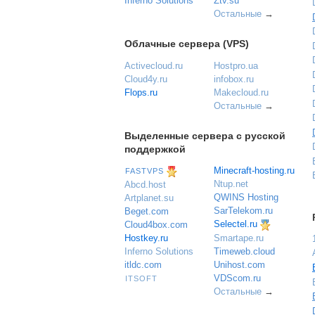
Inferno Solutions
Ztv.su
Остальные
→
Облачные сервера (VPS)
Activecloud.ru
Hostpro.ua
Cloud4y.ru
infobox.ru
Flops.ru
Makecloud.ru
Остальные
→
Выделенные сервера с русской
поддержкой
Minecraft-hosting.ru
FASTVPS
Ntup.net
Abcd.host
QWINS Hosting
Artplanet.su
SarTelekom.ru
Beget.com
Selectel.ru
Cloud4box.com
Hostkey.ru
Smartape.ru
Inferno Solutions
Timeweb.cloud
itldc.com
Unihost.com
VDScom.ru
ITSOFT
Остальные
→