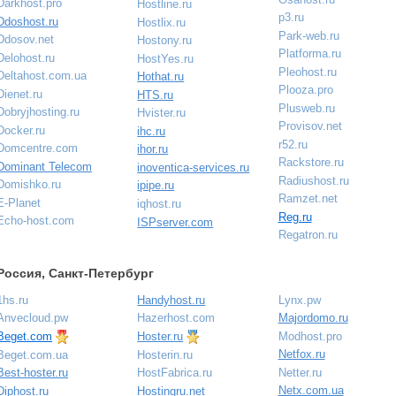
Darkhost.pro
Hostline.ru
p3.ru
Ddoshost.ru
Hostlix.ru
Park-web.ru
Ddosov.net
Hostony.ru
Platforma.ru
Delohost.ru
HostYes.ru
Pleohost.ru
Deltahost.com.ua
Hothat.ru
Plooza.pro
Dienet.ru
HTS.ru
Plusweb.ru
Dobryjhosting.ru
Hvister.ru
Provisov.net
Docker.ru
ihc.ru
r52.ru
Domcentre.com
ihor.ru
Rackstore.ru
Dominant Telecom
inoventica-services.ru
Radiushost.ru
Domishko.ru
ipipe.ru
Ramzet.net
E-Planet
iqhost.ru
Reg.ru
Echo-host.com
ISPserver.com
Regatron.ru
Россия, Санкт-Петербург
1hs.ru
Handyhost.ru
Lynx.pw
Anvecloud.pw
Hazerhost.com
Majordomo.ru
Beget.com
Hoster.ru
Modhost.pro
Netfox.ru
Beget.com.ua
Hosterin.ru
Netter.ru
Best-hoster.ru
HostFabrica.ru
Netx.com.ua
Diphost.ru
Hostingru.net