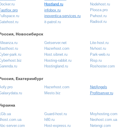
Nodehost.ru
Docker.ru
Hostland.ru
Plooza.pro
Fastfox.pro
infobox.ru
Pwhost.ru
Fullspace.ru
inoventica-services.ru
Radisol.ru
Gatehost.ru
it-patrol.ru
Россия, Новосибирск
Alleanza.ru
Getserver.net
Lite-host.ru
Basthost.ru
Hazerhost.com
Nvhost.ru
Cyber-park.ru
Host.sibnet.ru
Park-web.ru
Cyberhost.biz
Hosting-rabbit.ru
Risp.ru
Garenda.ru
Hostingland.ru
Roshoster.com
Россия, Екатеринбург
Aofy.pro
Hazerhost.com
NetAngels
Galaxydata.ru
Mesto.biz
Profitserver.ru
Украина
1Gb.ua
Guard-host.ru
Moyhosting.com
4host.com.ua
h80.ru
Neohost.com.ua
Abc-server.com
Host-express.ru
Netengi.com