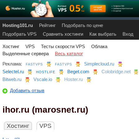
Hosting101.ru
Рейтинг
Подобрать по цене
Подобрать VPS
Сравнить хостинги
Как выбрать
Вход
Хостинг
VPS
Тесты скорости VPS
Облака
Выделенные сервера
Весь каталог
Реклама:
Simplecloud.ru
FASTVPS
FASTVPS
Selectel.ru
Beget.com
Colobridge.net
HOSTLIFE
Bitweb.ru
Vscale.io
Hoster.ru
Добавить отзыв
ihor.ru (marosnet.ru)
Хостинг
VPS