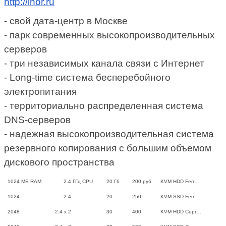
http://ihor.ru
- свой дата-центр в Москве
- парк современных высокопроизводительных
серверов
- три независимых канала связи с Интернет
- Long-time система бесперебойного
электропитания
- территориально распределенная система
DNS-серверов
- надежная высокопроизводительная система
резервного копирования с большим объемом
дискового пространства
1024
МБ RAM
2.4
ГГц CPU
20
Гб
200
руб.
KVM HDD Ferr…
1024
2.4
20
250
KVM SSD Ferr…
2048
2.4 x 2
30
400
KVM HDD Cupr…