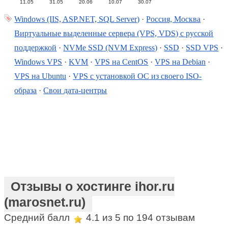
11.05
31.05
20.06
10.07
30.07
Windows (IIS, ASP.NET, SQL Server)
·
Россия, Москва
·
Виртуальные выделенные сервера (VPS, VDS) с русской
поддержкой
·
NVMe SSD (NVM Express)
·
SSD
·
SSD VPS
·
Windows VPS
·
KVM
·
VPS на CentOS
·
VPS на Debian
·
VPS на Ubuntu
·
VPS с установкой ОС из своего ISO-
образа
·
Свои дата-центры
Отзывы о хостинге ihor.ru
(marosnet.ru)
Средний балл
4.1
из 5 по
194
отзывам