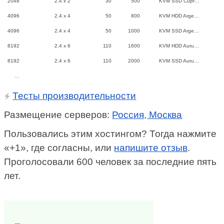
2048
2.4 x 2
30
500
KVM SSD Cupr…
4096
2.4 x 4
50
800
KVM HDD Arge…
4096
2.4 x 4
50
1000
KVM SSD Arge…
8192
2.4 x 6
110
1600
KVM HDD Auru…
8192
2.4 x 6
110
2000
KVM SSD Auru…
…
Тесты производительности
Размещение серверов:
Россия, Москва
Пользовались этим хостингом? Тогда нажмите
«+1», где согласны, или
напишите отзыв
.
Проголосовали 600 человек за последние пять
лет.