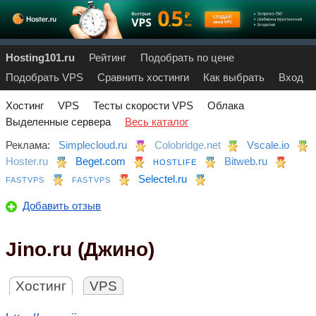
Hosting101.ru
Рейтинг
Подобрать по цене
Подобрать VPS
Сравнить хостинги
Как выбрать
Вход
Хостинг
VPS
Тесты скорости VPS
Облака
Выделенные сервера
Весь каталог
Реклама:
Simplecloud.ru
Colobridge.net
Vscale.io
Hoster.ru
Beget.com
Bitweb.ru
HOSTLIFE
Selectel.ru
FASTVPS
FASTVPS
Добавить отзыв
Jino.ru (Джино)
Хостинг
VPS