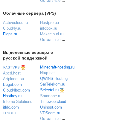
Остальные
→
Облачные сервера (VPS)
Activecloud.ru
Hostpro.ua
Cloud4y.ru
infobox.ru
Flops.ru
Makecloud.ru
Остальные
→
Выделенные сервера с
русской поддержкой
Minecraft-hosting.ru
FASTVPS
Ntup.net
Abcd.host
QWINS Hosting
Artplanet.su
SarTelekom.ru
Beget.com
Selectel.ru
Cloud4box.com
Hostkey.ru
Smartape.ru
Inferno Solutions
Timeweb.cloud
itldc.com
Unihost.com
VDScom.ru
ITSOFT
Остальные
→