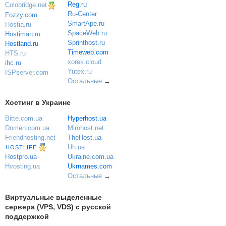
Reg.ru
Colobridge.net
Ru-Center
Fozzy.com
SmartApe.ru
Hostia.ru
SpaceWeb.ru
Hostiman.ru
Sprinthost.ru
Hostland.ru
Timeweb.com
HTS.ru
xorek.cloud
ihc.ru
Yutex.ru
ISPserver.com
Остальные
→
Хостинг в Украине
Bitte.com.ua
Hyperhost.ua
Domen.com.ua
Mirohost.net
Friendhosting.net
TheHost.ua
Uh.ua
HOSTLIFE
Ukraine.com.ua
Hostpro.ua
Ukrnames.com
Hvosting.ua
Остальные
→
Виртуальные выделенные
сервера (VPS, VDS) с русской
поддержкой