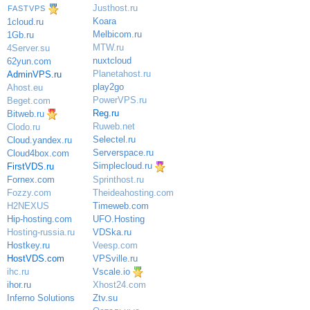
Justhost.ru
FASTVPS
Koara
1cloud.ru
Melbicom.ru
1Gb.ru
MTW.ru
4Server.su
nuxtcloud
62yun.com
Planetahost.ru
AdminVPS.ru
play2go
Ahost.eu
PowerVPS.ru
Beget.com
Reg.ru
Bitweb.ru
Ruweb.net
Clodo.ru
Selectel.ru
Cloud.yandex.ru
Serverspace.ru
Cloud4box.com
Simplecloud.ru
FirstVDS.ru
Sprinthost.ru
Fornex.com
Theideahosting.com
Fozzy.com
Timeweb.com
H2NEXUS
UFO.Hosting
Hip-hosting.com
VDSka.ru
Hosting-russia.ru
Veesp.com
Hostkey.ru
VPSville.ru
HostVDS.com
Vscale.io
ihc.ru
ihor.ru
Xhost24.com
Inferno Solutions
Ztv.su