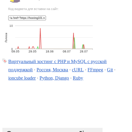
Код виджета для вставки на сайт:
10
Голоса
0
09.05
29.05
18.06
08.07
28.07
Виртуальный хостинг c PHP и MySQL с русской
поддержкой
·
Россия, Москва
·
cURL
·
FFmpeg
·
Git
·
ioncube loader
·
Python, Django
·
Ruby