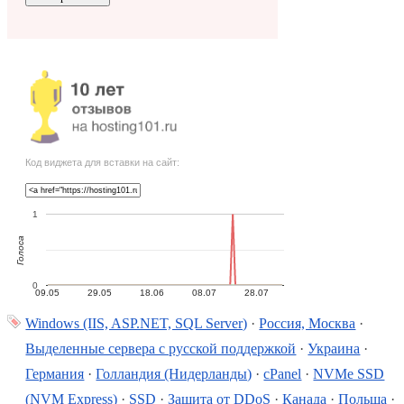
Код виджета для вставки на сайт:
1
Голоса
0
09.05
29.05
18.06
08.07
28.07
Windows (IIS, ASP.NET, SQL Server)
·
Россия, Москва
·
Выделенные сервера с русской поддержкой
·
Украина
·
Германия
·
Голландия (Нидерланды)
·
cPanel
·
NVMe SSD
(NVM Express)
·
SSD
·
Защита от DDoS
·
Канада
·
Польша
·