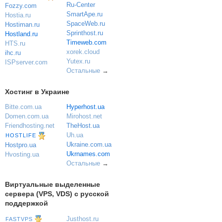
Ru-Center
Fozzy.com
SmartApe.ru
Hostia.ru
SpaceWeb.ru
Hostiman.ru
Sprinthost.ru
Hostland.ru
Timeweb.com
HTS.ru
xorek.cloud
ihc.ru
Yutex.ru
ISPserver.com
Остальные
→
Хостинг в Украине
Bitte.com.ua
Hyperhost.ua
Domen.com.ua
Mirohost.net
Friendhosting.net
TheHost.ua
Uh.ua
HOSTLIFE
Ukraine.com.ua
Hostpro.ua
Ukrnames.com
Hvosting.ua
Остальные
→
Виртуальные выделенные
сервера (VPS, VDS) с русской
поддержкой
Justhost.ru
FASTVPS