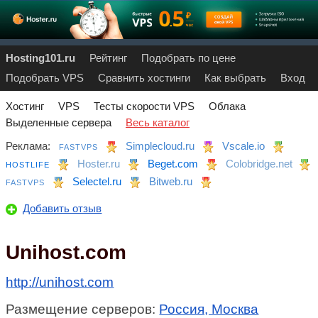
Hosting101.ru
Рейтинг
Подобрать по цене
Подобрать VPS
Сравнить хостинги
Как выбрать
Вход
Хостинг
VPS
Тесты скорости VPS
Облака
Выделенные сервера
Весь каталог
Реклама:
Simplecloud.ru
Vscale.io
FASTVPS
Hoster.ru
Beget.com
Colobridge.net
HOSTLIFE
Selectel.ru
Bitweb.ru
FASTVPS
Добавить отзыв
Unihost.com
http://unihost.com
Размещение серверов:
Россия, Москва