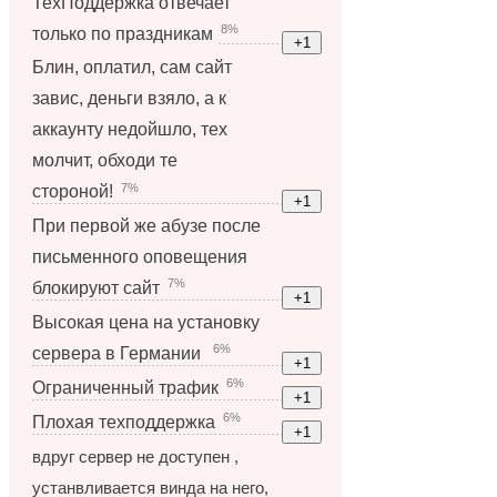
ТехПоддержка отвечает
8%
только по праздникам
Блин, оплатил, сам сайт
завис, деньги взяло, а к
аккаунту недойшло, тех
молчит, обходи те
7%
стороной!
При первой же абузе после
письменного оповещения
7%
блокируют сайт
Высокая цена на установку
6%
сервера в Германии
6%
Ограниченный трафик
6%
Плохая техподдержка
вдруг сервер не доступен ,
устанвливается винда на него,