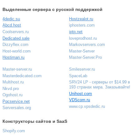
Выделенные сервера с русской поддержкой
4dedic.su
Hostzealot.ru
Abcd.host
iphosters.com
Coolservers.ru
iptp.net
Dedicated.sale
loveprodhost.ru
Dizzyflex.com
Markovservers.com
Host-world.com
Master-Server
Hostiman.ru
Master-Server.Pro
Master-server.ru
Smileserver.ru
Masterdedicated.com
SpaceLab
Multihost.ru
SRV24 LP - серверы от $14.99 в
193 странах мира. Заказывайте!
Nkvd.pro
Unihost.com
Ogohost.ru
VDScom.ru
Pqcservice.net
www.cp.vpsdedic.ru
Serversales.org
Конструкторы сайтов и SaaS
Shopify.com