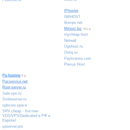
IPhoster
IWIHOST
likevps.net
Mrhost.biz
411 р.
mycheap.host
Netwall
Ogohost.ru
Oshq.ru
Paylicense.com
Plexus.Host
Pq.hosting
5 р.
Pqcservice.net
Root-server.ru
Sale-vps.ru
Smileserver.ru
spbcore.space
SRV.cheap - Хостинг
VDS/VPS/Dedicated в РФ и
Европе!
vpserver.pro