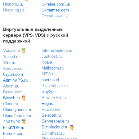
Ukraine.com.ua
Hostpro.ua
Ukrnames.com
Hvosting.ua
Остальные
→
Виртуальные выделенные
сервера (VPS, VDS) с русской
поддержкой
Vscale.io
Inferno Solutions
Justhost.ru
1cloud.ru
Koara
1Gb.ru
Melbicom.ru
4Server.su
MTW.ru
62yun.com
nuxtcloud
AdminVPS.ru
Planetahost.ru
Ahost.eu
play2go
Beget.com
PowerVPS.ru
Bitweb.ru
Reg.ru
Clodo.ru
Ruweb.net
Cloud.yandex.ru
Selectel.ru
Cloud4box.com
Serverspace.ru
FASTVPS
Simplecloud.ru
FirstVDS.ru
Sprinthost.ru
Fornex.com