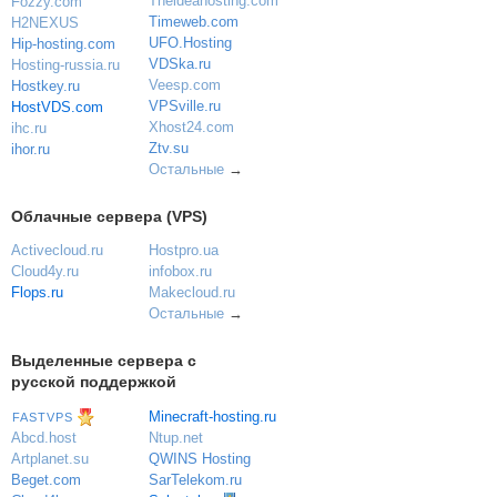
Theideahosting.com
Fozzy.com
Timeweb.com
H2NEXUS
UFO.Hosting
Hip-hosting.com
VDSka.ru
Hosting-russia.ru
Veesp.com
Hostkey.ru
VPSville.ru
HostVDS.com
Xhost24.com
ihc.ru
Ztv.su
ihor.ru
Остальные
→
Облачные сервера (VPS)
Activecloud.ru
Hostpro.ua
Cloud4y.ru
infobox.ru
Flops.ru
Makecloud.ru
Остальные
→
Выделенные сервера с
русской поддержкой
Minecraft-hosting.ru
FASTVPS
Ntup.net
Abcd.host
QWINS Hosting
Artplanet.su
SarTelekom.ru
Beget.com