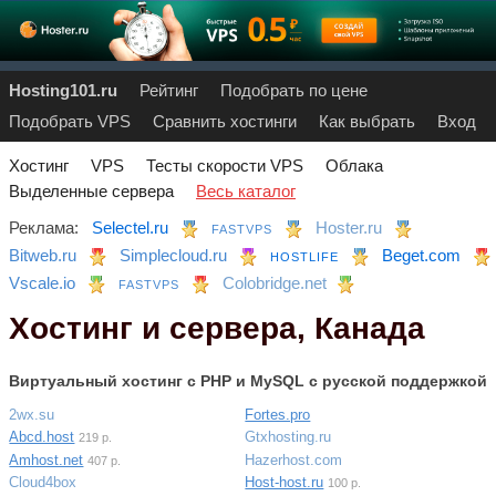
Hosting101.ru
Рейтинг
Подобрать по цене
Подобрать VPS
Сравнить хостинги
Как выбрать
Вход
Хостинг
VPS
Тесты скорости VPS
Облака
Выделенные сервера
Весь каталог
Реклама:
Selectel.ru
Hoster.ru
FASTVPS
Bitweb.ru
Simplecloud.ru
Beget.com
HOSTLIFE
Vscale.io
Colobridge.net
FASTVPS
Хостинг и сервера, Канада
Виртуальный хостинг c PHP и MySQL с русской поддержкой
2wx.su
Fortes.pro
Abcd.host
Gtxhosting.ru
219 р.
Amhost.net
Hazerhost.com
407 р.
Cloud4box
Host-host.ru
100 р.