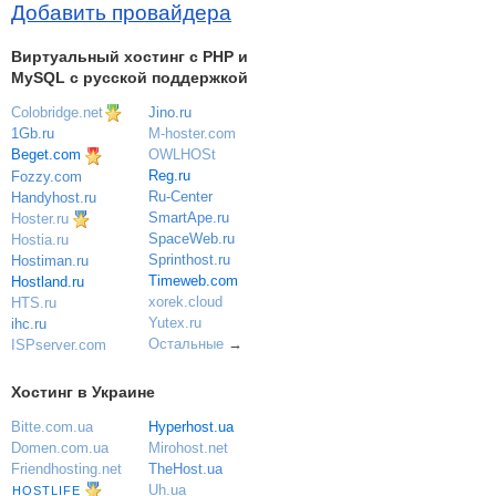
Добавить провайдера
Виртуальный хостинг c PHP и
MySQL с русской поддержкой
Colobridge.net
Jino.ru
M-hoster.com
1Gb.ru
OWLHOSt
Beget.com
Reg.ru
Fozzy.com
Ru-Center
Handyhost.ru
SmartApe.ru
Hoster.ru
SpaceWeb.ru
Hostia.ru
Sprinthost.ru
Hostiman.ru
Timeweb.com
Hostland.ru
xorek.cloud
HTS.ru
Yutex.ru
ihc.ru
Остальные
→
ISPserver.com
Хостинг в Украине
Bitte.com.ua
Hyperhost.ua
Domen.com.ua
Mirohost.net
Friendhosting.net
TheHost.ua
Uh.ua
HOSTLIFE