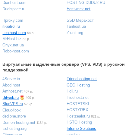
Dianhost.com
HOSTING.DUDU2.RU
Dualspace.ru
Hostweek.net
Hproxy.com
SSD Мерахост
it-patrol.ru
Tanhost.ua
Lealhost.com
Z-unit.org
54 р.
MrHost.biz
82 р.
Onyx.net.ua
Robo-host.com
Виртуальные выделенные сервера (VPS, VDS) с русской
поддержкой
4Server.io
Friendhosting.net
Abcd.host
GEO.Hosting
Amhost.net
Hcli.ru
407 р.
Bitweb.ru
Hidehost.net
400 р.
HOSTETSKI
BlueVPS.ru
575 р.
HOSTYREX
Cloud4box
Hostzealot.ru
dedione.store
821 р.
HSTQ Hosting
Domen-hosting.net
1134 р.
Inferno Solutions
Eshosting.org
innst.ru
Fitserver.ru