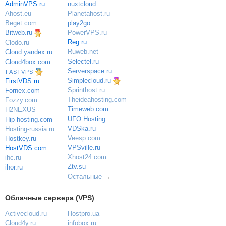
nuxtcloud
AdminVPS.ru
Planetahost.ru
Ahost.eu
play2go
Beget.com
PowerVPS.ru
Bitweb.ru
Reg.ru
Clodo.ru
Ruweb.net
Cloud.yandex.ru
Selectel.ru
Cloud4box.com
Serverspace.ru
FASTVPS
Simplecloud.ru
FirstVDS.ru
Sprinthost.ru
Fornex.com
Theideahosting.com
Fozzy.com
Timeweb.com
H2NEXUS
UFO.Hosting
Hip-hosting.com
VDSka.ru
Hosting-russia.ru
Veesp.com
Hostkey.ru
VPSville.ru
HostVDS.com
Xhost24.com
ihc.ru
Ztv.su
ihor.ru
Остальные
→
Облачные сервера (VPS)
Activecloud.ru
Hostpro.ua
Cloud4y.ru
infobox.ru