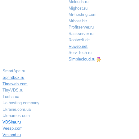
Mclouds.ru
Mighost.ru
Mr-hosting.com
Mrhost.biz
Profitserver.ru
Rackserver.ru
Rootwelt.de
Ruweb.net
Serv-Tech.ru
Simplecloud.ru
SmartApe.ru
Sprintbox.ru
Timeweb.com
TinyVDS.ru
Tucha.ua
Ua-hosting.company
Ukraine.com.ua
Ukrnames.com
VDSina.ru
Veesp.com
Vmland.ru