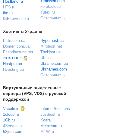
Timeweb.com
Hostland.ru
xorek.cloud
HTS.ru
Yutex.ru
ihc.ru
Остальные
→
ISPserver.com
Хостинг в Украине
Bitte.com.ua
Hyperhost.ua
Domen.com.ua
Mirohost.net
Friendhosting.net
TheHost.ua
Uh.ua
HOSTLIFE
Ukraine.com.ua
Hostpro.ua
Ukrnames.com
Hvosting.ua
Остальные
→
Виртуальные выделенные
сервера (VPS, VDS) с русской
поддержкой
Vscale.io
Inferno Solutions
Justhost.ru
1cloud.ru
Koara
1Gb.ru
Melbicom.ru
4Server.su
MTW.ru
62yun.com