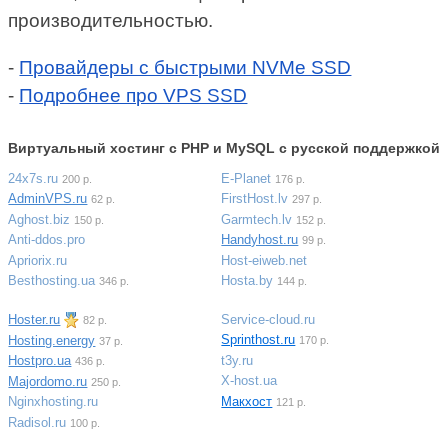
производительностью.
-
Провайдеры с быстрыми NVMe SSD
-
Подробнее про VPS SSD
Виртуальный хостинг c PHP и MySQL с русской поддержкой
24x7s.ru
E-Planet
200 р.
176 р.
AdminVPS.ru
FirstHost.lv
62 р.
297 р.
Aghost.biz
Garmtech.lv
150 р.
152 р.
Anti-ddos.pro
Handyhost.ru
99 р.
Apriorix.ru
Host-eiweb.net
Besthosting.ua
Hosta.by
346 р.
144 р.
Hoster.ru
Service-cloud.ru
82 р.
Sprinthost.ru
Hosting.energy
170 р.
37 р.
t3y.ru
Hostpro.ua
436 р.
X-host.ua
Majordomo.ru
250 р.
Макхост
Nginxhosting.ru
121 р.
Radisol.ru
100 р.