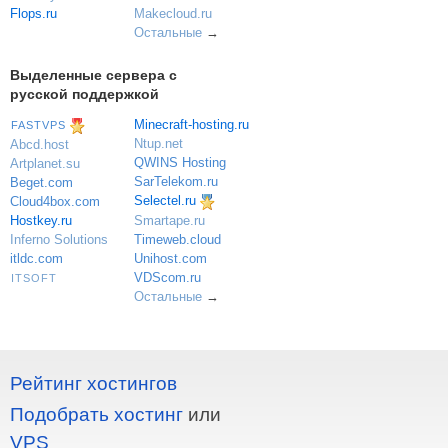
Flops.ru
Makecloud.ru
Остальные
→
Выделенные сервера с
русской поддержкой
Minecraft-hosting.ru
FASTVPS
Ntup.net
Abcd.host
QWINS Hosting
Artplanet.su
SarTelekom.ru
Beget.com
Selectel.ru
Cloud4box.com
Hostkey.ru
Smartape.ru
Inferno Solutions
Timeweb.cloud
itldc.com
Unihost.com
VDScom.ru
ITSOFT
Остальные
→
Рейтинг хостингов
Подобрать хостинг
или
VPS