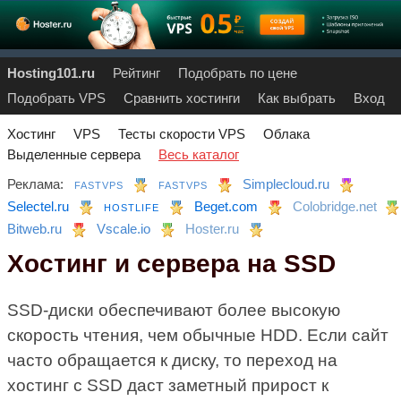
Hosting101.ru
Рейтинг
Подобрать по цене
Подобрать VPS
Сравнить хостинги
Как выбрать
Вход
Хостинг
VPS
Тесты скорости VPS
Облака
Выделенные сервера
Весь каталог
Реклама:
Simplecloud.ru
FASTVPS
FASTVPS
Selectel.ru
Beget.com
Colobridge.net
HOSTLIFE
Bitweb.ru
Vscale.io
Hoster.ru
Хостинг и сервера на SSD
SSD-диски обеспечивают более высокую
скорость чтения, чем обычные HDD. Если сайт
часто обращается к диску, то переход на
хостинг с SSD даст заметный прирост к