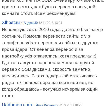
новый хостинг НА SSD. Очень круто - все стало
просто летать, как будто сервер в соседней
комнате стоит. Всем рекомендуем!
Xlhost.ru
·
Андрей30
12.11.2013 13:24
Использую vds с 2010 года, до этого был на vip
хостинге. Помогли перенести сайты с vip
тарифа на vds + перенесли сайты от другого
провайдера. От денег за перенос и за
настройку vds отказались, хотя предлагал :)
Где-то в августе перенесли меня на другой
сервер с SSD дисками, скорость заметно
увеличилась. С техподдержкой сталкиваюсь
редко, т.к. повода обращаться к ней нет, но
когда обращаюсь - получаю исчерпывающий
ответ.
Uadomen.com
·
Илья Ворченко
22.09.2013 10:22