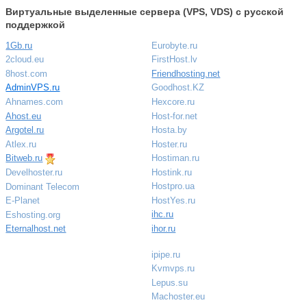
Виртуальные выделенные сервера (VPS, VDS) с русской
поддержкой
1Gb.ru
Eurobyte.ru
2cloud.eu
FirstHost.lv
8host.com
Friendhosting.net
AdminVPS.ru
Goodhost.KZ
Ahnames.com
Hexcore.ru
Ahost.eu
Host-for.net
Argotel.ru
Hosta.by
Atlex.ru
Hoster.ru
Bitweb.ru
Hostiman.ru
Hostink.ru
Develhoster.ru
Hostpro.ua
Dominant Telecom
HostYes.ru
E-Planet
ihc.ru
Eshosting.org
ihor.ru
Eternalhost.net
ipipe.ru
Kvmvps.ru
Lepus.su
Machoster.eu