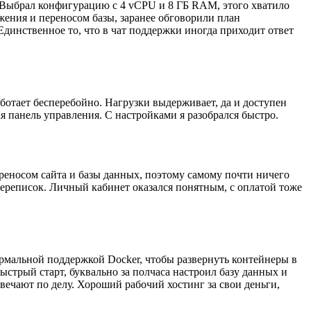
ал. Выбрал конфигурацию с 4 vCPU и 8 ГБ RAM, этого хватило
жения и переносом базы, заранее обговорили план
Единственное то, что в чат поддержки иногда приходит ответ
аботает бесперебойно. Нагрузки выдерживает, да и доступен
ая панель управления. С настройками я разобрался быстро.
реносом сайта и базы данных, поэтому самому почти ничего
 переписок. Личный кабинет оказался понятным, с оплатой тоже
ормальной поддержкой Docker, чтобы развернуть контейнеры в
ыстрый старт, буквально за полчаса настроил базу данных и
твечают по делу. Хороший рабочий хостинг за свои деньги,