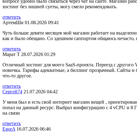
вопросе удобно было связаться через чат на сайте. Магазин р
хостинг без лишней суеты, могу смело рекомендовать.
ответить
АртемШи
01.08.2026 09:41
Чуть больше девяти месяцев мой магазин работает на выделенн
как и было обещано. Со здешним саппортом общаюсь нечасто, в
ответить
Марат Т
28.07.2026 01:29
Отличный хостинг для моего SaaS-проекта. Переезд с другого 
новичка. Тарифы адекватные, а биллинг прозрачный. Сайты и б
что-то другое.
ответить
Сергей74
21.07.2026 04:42
У меня был и есть свой интернет магазин вещей , ориентирован
попал на данный ресурс. Выбрал конфигурацию с 4 vCPU и 8 Г
на связи
ответить
EgorA
16.07.2026 06:46