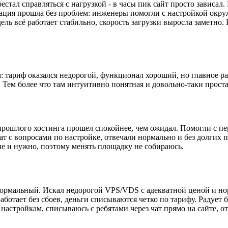
рестал справляться с нагрузкой - в часы пик сайт просто завис
рация прошла без проблем: инженеры помогли с настройкой окру
ь всё работает стабильно, скорость загрузки выросла заметно. 
м: тариф оказался недорогой, функционал хороший, но главное р
. Тем более что там интуитивно понятная и довольно-таки прост
прошлого хостинга прошел спокойнее, чем ожидал. Помогли с пе
чат с вопросами по настройке, отвечали нормально и без долгих
мне и нужно, поэтому менять площадку не собираюсь.
т нормальный. Искал недорогой VPS/VDS с адекватной ценой и н
ботает без сбоев, деньги списываются четко по тарифу. Радует б
настройкам, списываюсь с ребятами через чат прямо на сайте, о