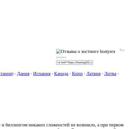
Код
кнопки:
тания)
·
Дания
·
Испания
·
Канада
·
Кипр
·
Латвия
·
Литва
·
ой и биллингом никаких сложностей не возникло, а при первом