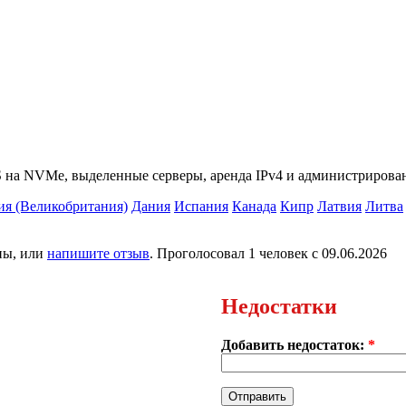
 на NVMe, выделенные серверы, аренда IPv4 и администрирован
ия (Великобритания)
Дания
Испания
Канада
Кипр
Латвия
Литва
ны, или
напишите отзыв
. Проголосовал 1 человек с 09.06.2026
Недостатки
Добавить недостаток:
*