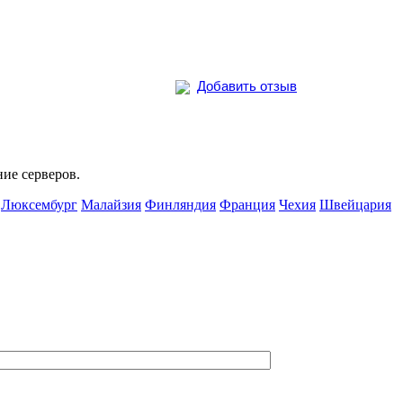
Добавить отзыв
ие серверов.
Люксембург
Малайзия
Финляндия
Франция
Чехия
Швейцария