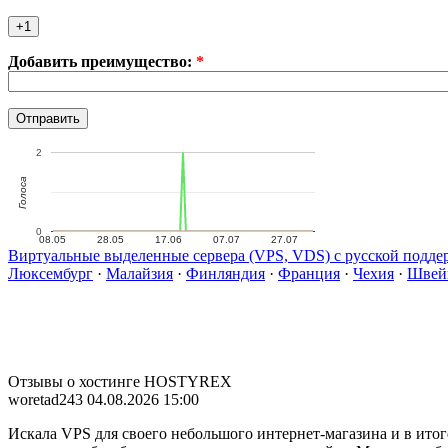
Добавить преимущество:
*
2
Голоса
0
08.05
28.05
17.06
07.07
27.07
Виртуальные выделенные сервера (VPS, VDS) с русской подде
Люксембург
·
Малайзия
·
Финляндия
·
Франция
·
Чехия
·
Швей
Отзывы о хостинге HOSTYREX
woretad243
04.08.2026 15:00
Искала VPS для своего небольшого интернет-магазина и в итог