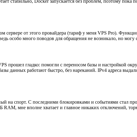
аботает стабильно, Docker запускается без проблем, поэтому пок
ом сервере от этого провайдера (тариф у меня VPS Pro). Функцио
едь особо много поводов для обращения не возникало, но могу с
VPS прошел гладко: помогли с переносом базы и настройкой окр
азы данных работают быстро, без нареканий. IPv4 адреса выдал
ый на спорт. С последними блокировками и событиями стал прост
Б RAM, мне вполне хватает и главное никаких отключений, торм