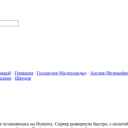
ржкой
·
Германия
·
Голландия (Нидерланды)
·
Англия (Великобри
цария
·
Швеция
е остановилась на Hostyrex. Сервер развернули быстро, с оплат