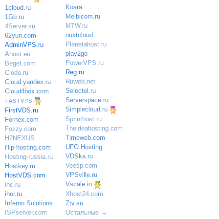
Koara
1cloud.ru
Melbicom.ru
1Gb.ru
MTW.ru
4Server.su
nuxtcloud
62yun.com
Planetahost.ru
AdminVPS.ru
play2go
Ahost.eu
PowerVPS.ru
Beget.com
Reg.ru
Clodo.ru
Ruweb.net
Cloud.yandex.ru
Selectel.ru
Cloud4box.com
Serverspace.ru
FASTVPS
Simplecloud.ru
FirstVDS.ru
Sprinthost.ru
Fornex.com
Theideahosting.com
Fozzy.com
Timeweb.com
H2NEXUS
UFO.Hosting
Hip-hosting.com
VDSka.ru
Hosting-russia.ru
Veesp.com
Hostkey.ru
VPSville.ru
HostVDS.com
Vscale.io
ihc.ru
ihor.ru
Xhost24.com
Inferno Solutions
Ztv.su
ISPserver.com
Остальные
→