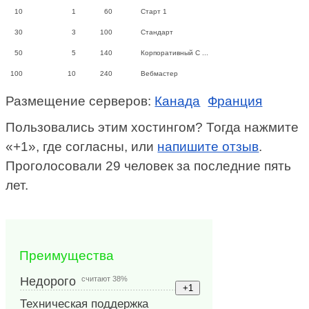
10
1
60
Старт 1
30
3
100
Стандарт
50
5
140
Корпоративный С ...
100
10
240
Вебмастер
Размещение серверов:
Канада
Франция
Пользовались этим хостингом? Тогда нажмите
«+1», где согласны, или
напишите отзыв
.
Проголосовали 29 человек за последние пять
лет.
Преимущества
считают 38%
Недорого
Техническая поддержка