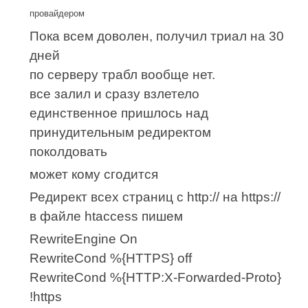
провайдером
Пока всем доволен, получил триал на 30
дней
по серверу трабл вообще нет.
все залил и сразу взлетело
единственное пришлось над
принудительным редиректом
поколдовать
может кому сгодится
Редирект всех страниц с http:// на https://
в файле htaccess пишем
RewriteEngine On
RewriteCond %{HTTPS} off
RewriteCond %{HTTP:X-Forwarded-Proto}
!https