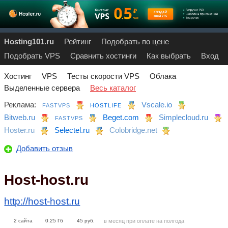
Hosting101.ru
Рейтинг
Подобрать по цене
Подобрать VPS
Сравнить хостинги
Как выбрать
Вход
Хостинг
VPS
Тесты скорости VPS
Облака
Выделенные сервера
Весь каталог
Реклама:
Vscale.io
FASTVPS
HOSTLIFE
Bitweb.ru
Beget.com
Simplecloud.ru
FASTVPS
Hoster.ru
Selectel.ru
Colobridge.net
Добавить отзыв
Host-host.ru
http://host-host.ru
2
сайта
0.25
Гб
45
руб.
в месяц при оплате на полгода