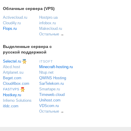
Облачные сервера (VPS)
Activecloud.ru
Hostpro.ua
Cloud4y.ru
infobox.ru
Flops.ru
Makecloud.ru
Остальные
→
Выделенные сервера с
русской поддержкой
Selectel.ru
ITSOFT
Minecraft-hosting.ru
Abcd.host
Ntup.net
Artplanet.su
QWINS Hosting
Beget.com
SarTelekom.ru
Cloud4box.com
Smartape.ru
FASTVPS
Timeweb.cloud
Hostkey.ru
Unihost.com
Inferno Solutions
VDScom.ru
itldc.com
Остальные
→