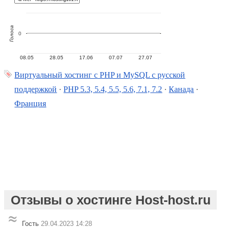
Голоса
0
08.05
28.05
17.06
07.07
27.07
Виртуальный хостинг c PHP и MySQL с русской
поддержкой
·
PHP 5.3, 5.4, 5.5, 5.6, 7.1, 7.2
·
Канада
·
Франция
Отзывы о хостинге Host-host.ru
Гость
29.04.2023 14:28