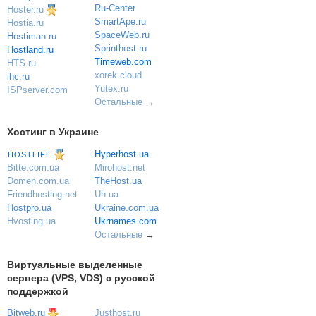
Ru-Center
Hoster.ru
SmartApe.ru
Hostia.ru
SpaceWeb.ru
Hostiman.ru
Sprinthost.ru
Hostland.ru
Timeweb.com
HTS.ru
xorek.cloud
ihc.ru
Yutex.ru
ISPserver.com
Остальные
→
Хостинг в Украине
Hyperhost.ua
HOSTLIFE
Mirohost.net
Bitte.com.ua
TheHost.ua
Domen.com.ua
Uh.ua
Friendhosting.net
Ukraine.com.ua
Hostpro.ua
Ukrnames.com
Hvosting.ua
Остальные
→
Виртуальные выделенные
сервера (VPS, VDS) с русской
поддержкой
Bitweb.ru
Justhost.ru