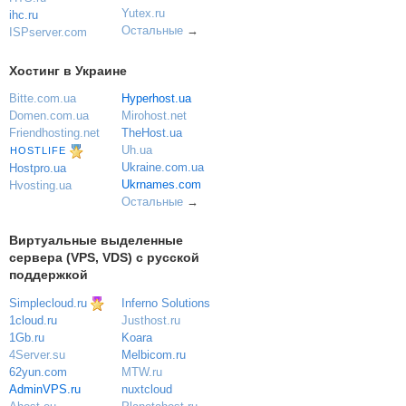
Yutex.ru
ihc.ru
Остальные
→
ISPserver.com
Хостинг в Украине
Bitte.com.ua
Hyperhost.ua
Domen.com.ua
Mirohost.net
Friendhosting.net
TheHost.ua
Uh.ua
HOSTLIFE
Ukraine.com.ua
Hostpro.ua
Ukrnames.com
Hvosting.ua
Остальные
→
Виртуальные выделенные
сервера (VPS, VDS) с русской
поддержкой
Simplecloud.ru
Inferno Solutions
Justhost.ru
1cloud.ru
Koara
1Gb.ru
Melbicom.ru
4Server.su
MTW.ru
62yun.com
nuxtcloud
AdminVPS.ru