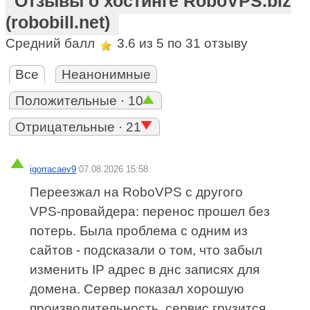
Отзывы о хостинге RoboVPS.biz
(robobill.net)
Средний балл
3.6
из 5 по
31
отзыву
Все
Неанонимные
Положительные · 10
Отрицательные · 21
igorracaev9
07.08.2026 15:58
Переезжал на RoboVPS с другого
VPS‑провайдера: перенос прошел без
потерь. Была проблема с одним из
сайтов - подсказали о том, что забыл
изменить IP адрес в днс записях для
домена. Сервер показал хорошую
производительность, сервис грузится