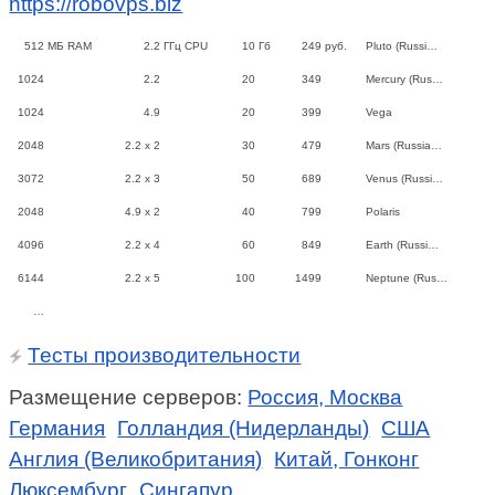
https://robovps.biz
512
МБ RAM
2.2
ГГц CPU
10
Гб
249
руб.
Pluto (Russi…
1024
2.2
20
349
Mercury (Rus…
1024
4.9
20
399
Vega
2048
2.2 x 2
30
479
Mars (Russia…
3072
2.2 x 3
50
689
Venus (Russi…
2048
4.9 x 2
40
799
Polaris
4096
2.2 x 4
60
849
Earth (Russi…
6144
2.2 x 5
100
1499
Neptune (Rus…
…
Тесты производительности
Размещение серверов:
Россия, Москва
Германия
Голландия (Нидерланды)
США
Англия (Великобритания)
Китай, Гонконг
Люксембург
Сингапур