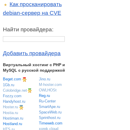
Как просканировать
★
debian-сервер на CVE
Найти провайдера:
Добавить провайдера
Виртуальный хостинг c PHP и
MySQL с русской поддержкой
Beget.com
Jino.ru
M-hoster.com
1Gb.ru
OWLHOSt
Colobridge.net
Reg.ru
Fozzy.com
Ru-Center
Handyhost.ru
SmartApe.ru
Hoster.ru
SpaceWeb.ru
Hostia.ru
Sprinthost.ru
Hostiman.ru
Timeweb.com
Hostland.ru
xorek.cloud
HTS.ru