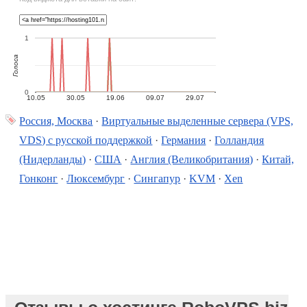
1
Голоса
0
10.05
30.05
19.06
09.07
29.07
Россия, Москва
·
Виртуальные выделенные сервера (VPS,
VDS) с русской поддержкой
·
Германия
·
Голландия
(Нидерланды)
·
США
·
Англия (Великобритания)
·
Китай,
Гонконг
·
Люксембург
·
Сингапур
·
KVM
·
Xen