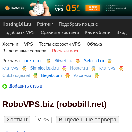
Hosting101.ru
Рейтинг
Подобрать по цене
Подобрать VPS
Сравнить хостинги
Как выбрать
Вход
Хостинг
VPS
Тесты скорости VPS
Облака
Выделенные сервера
Весь каталог
Реклама:
Bitweb.ru
Selectel.ru
HOSTLIFE
Simplecloud.ru
Hoster.ru
FASTVPS
FASTVPS
Colobridge.net
Beget.com
Vscale.io
Добавить отзыв
RoboVPS.biz (robobill.net)
Хостинг
VPS
Выделенные сервера