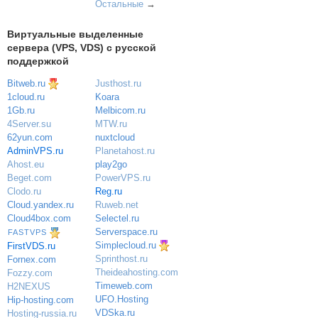
Остальные
→
Виртуальные выделенные
сервера (VPS, VDS) с русской
поддержкой
Bitweb.ru
Justhost.ru
Koara
1cloud.ru
Melbicom.ru
1Gb.ru
MTW.ru
4Server.su
nuxtcloud
62yun.com
Planetahost.ru
AdminVPS.ru
play2go
Ahost.eu
PowerVPS.ru
Beget.com
Reg.ru
Clodo.ru
Ruweb.net
Cloud.yandex.ru
Selectel.ru
Cloud4box.com
Serverspace.ru
FASTVPS
Simplecloud.ru
FirstVDS.ru
Sprinthost.ru
Fornex.com
Theideahosting.com
Fozzy.com
Timeweb.com
H2NEXUS
UFO.Hosting
Hip-hosting.com
VDSka.ru
Hosting-russia.ru