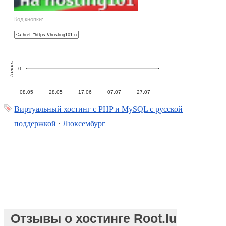
Код кнопки:
Голоса
0
08.05
28.05
17.06
07.07
27.07
Виртуальный хостинг c PHP и MySQL с русской
поддержкой
·
Люксембург
Отзывы о хостинге Root.lu