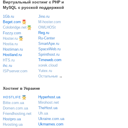
Виртуальный хостинг c PHP и
MySQL с русской поддержкой
1Gb.ru
Jino.ru
Beget.com
M-hoster.com
OWLHOSt
Colobridge.net
Reg.ru
Fozzy.com
Ru-Center
Hoster.ru
SmartApe.ru
Hostia.ru
SpaceWeb.ru
Hostiman.ru
Sprinthost.ru
Hostland.ru
Timeweb.com
HTS.ru
xorek.cloud
ihc.ru
Yutex.ru
ISPserver.com
Остальные
→
Хостинг в Украине
Hyperhost.ua
HOSTLIFE
Mirohost.net
Bitte.com.ua
TheHost.ua
Domen.com.ua
Uh.ua
Friendhosting.net
Ukraine.com.ua
Hostpro.ua
Ukrnames.com
Hvosting.ua