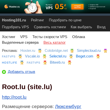
Hosting101.ru
Рейтинг
Подобрать по цене
Подобрать VPS
Сравнить хостинги
Как выбрать
Вход
Хостинг
VPS
Тесты скорости VPS
Облака
Выделенные сервера
Весь каталог
Реклама:
Hoster.ru
Colobridge.net
Simplecloud.ru
Vscale.io
Selectel.ru
Beget.com
FASTVPS
Bitweb.ru
HOSTLIFE
FASTVPS
Добавить отзыв
Root.lu (site.lu)
http://root.lu
Размещение серверов:
Люксембург