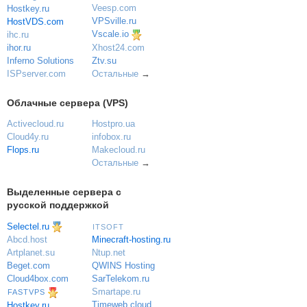
Veesp.com
Hostkey.ru
VPSville.ru
HostVDS.com
Vscale.io
ihc.ru
ihor.ru
Xhost24.com
Inferno Solutions
Ztv.su
ISPserver.com
Остальные
→
Облачные сервера (VPS)
Activecloud.ru
Hostpro.ua
Cloud4y.ru
infobox.ru
Flops.ru
Makecloud.ru
Остальные
→
Выделенные сервера с
русской поддержкой
Selectel.ru
ITSOFT
Minecraft-hosting.ru
Abcd.host
Ntup.net
Artplanet.su
QWINS Hosting
Beget.com
SarTelekom.ru
Cloud4box.com
Smartape.ru
FASTVPS
Timeweb.cloud
Hostkey.ru