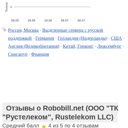
Голоса
0
09.05
29.05
18.06
08.07
28.07
Россия, Москва
·
Выделенные сервера с русской
поддержкой
·
Германия
·
Голландия (Нидерланды)
·
США
·
Англия (Великобритания)
·
Китай, Гонконг
·
Люксембург
·
Сингапур
·
Франция
Отзывы о Robobill.net (ООО "ТК
"Рустелеком", Rustelekom LLC)
Средний балл
4
из 5 по
4
отзывам