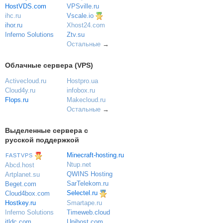
VPSville.ru
HostVDS.com
Vscale.io
ihc.ru
ihor.ru
Xhost24.com
Inferno Solutions
Ztv.su
Остальные
→
Облачные сервера (VPS)
Activecloud.ru
Hostpro.ua
Cloud4y.ru
infobox.ru
Flops.ru
Makecloud.ru
Остальные
→
Выделенные сервера с
русской поддержкой
Minecraft-hosting.ru
FASTVPS
Ntup.net
Abcd.host
QWINS Hosting
Artplanet.su
SarTelekom.ru
Beget.com
Selectel.ru
Cloud4box.com
Hostkey.ru
Smartape.ru
Inferno Solutions
Timeweb.cloud
itldc.com
Unihost.com