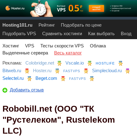
Hosting101.ru
Рейтинг
Подобрать по цене
Подобрать VPS
Сравнить хостинги
Как выбрать
Вход
Хостинг
VPS
Тесты скорости VPS
Облака
Выделенные сервера
Весь каталог
Реклама:
Colobridge.net
Vscale.io
HOSTLIFE
Bitweb.ru
Hoster.ru
Simplecloud.ru
FASTVPS
Selectel.ru
Beget.com
FASTVPS
Добавить отзыв
Robobill.net (ООО "ТК
"Рустелеком", Rustelekom
LLC)