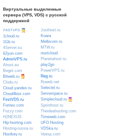
Виртуальные выделенные
сервера (VPS, VDS) с русской
поддержкой
Justhost.ru
FASTVPS
Koara
1cloud.ru
Melbicom.ru
1Gb.ru
MTW.ru
4Server.su
nuxtcloud
62yun.com
Planetahost.ru
AdminVPS.ru
play2go
Ahost.eu
PowerVPS.ru
Beget.com
Reg.ru
Bitweb.ru
Ruweb.net
Clodo.ru
Selectel.ru
Cloud.yandex.ru
Serverspace.ru
Cloud4box.com
Simplecloud.ru
FirstVDS.ru
Sprinthost.ru
Fornex.com
Theideahosting.com
Fozzy.com
Timeweb.com
H2NEXUS
UFO.Hosting
Hip-hosting.com
VDSka.ru
Hosting-russia.ru
Veesp.com
Hostkey.ru