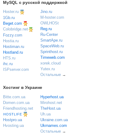
MySQL с русской поддержкой
Hoster.ru
Jino.ru
M-hoster.com
1Gb.ru
OWLHOSt
Beget.com
Reg.ru
Colobridge.net
Ru-Center
Fozzy.com
SmartApe.ru
Hostia.ru
SpaceWeb.ru
Hostiman.ru
Sprinthost.ru
Hostland.ru
Timeweb.com
HTS.ru
xorek.cloud
ihc.ru
Yutex.ru
ISPserver.com
Остальные
→
Хостинг в Украине
Bitte.com.ua
Hyperhost.ua
Domen.com.ua
Mirohost.net
Friendhosting.net
TheHost.ua
Uh.ua
HOSTLIFE
Ukraine.com.ua
Hostpro.ua
Ukrnames.com
Hvosting.ua
Остальные
→