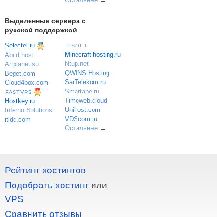
Остальные
→
Выделенные сервера с
русской поддержкой
Selectel.ru
ITSOFT
Minecraft-hosting.ru
Abcd.host
Ntup.net
Artplanet.su
QWINS Hosting
Beget.com
SarTelekom.ru
Cloud4box.com
Smartape.ru
FASTVPS
Timeweb.cloud
Hostkey.ru
Unihost.com
Inferno Solutions
VDScom.ru
itldc.com
Остальные
→
Рейтинг хостингов
Подобрать хостинг
или
VPS
Сравнить отзывы