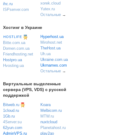
xorek.cloud
ihc.ru
Yutex.ru
ISPserver.com
Остальные
→
Хостинг в Украине
Hyperhost.ua
HOSTLIFE
Mirohost.net
Bitte.com.ua
TheHost.ua
Domen.com.ua
Uh.ua
Friendhosting.net
Ukraine.com.ua
Hostpro.ua
Ukrnames.com
Hvosting.ua
Остальные
→
Виртуальные выделенные
сервера (VPS, VDS) с русской
поддержкой
Bitweb.ru
Koara
Melbicom.ru
1cloud.ru
MTW.ru
1Gb.ru
nuxtcloud
4Server.su
Planetahost.ru
62yun.com
play2go
AdminVPS.ru