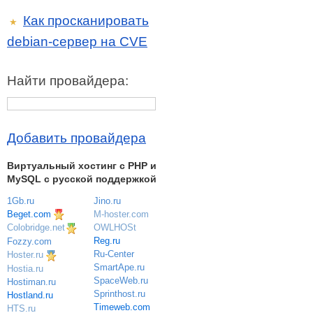
Как просканировать
★
debian-сервер на CVE
Найти провайдера:
Добавить провайдера
Виртуальный хостинг c PHP и
MySQL с русской поддержкой
1Gb.ru
Jino.ru
Beget.com
M-hoster.com
OWLHOSt
Colobridge.net
Reg.ru
Fozzy.com
Ru-Center
Hoster.ru
SmartApe.ru
Hostia.ru
SpaceWeb.ru
Hostiman.ru
Sprinthost.ru
Hostland.ru
Timeweb.com
HTS.ru