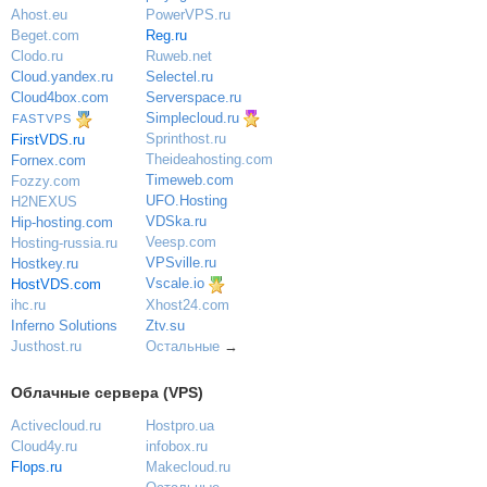
PowerVPS.ru
Ahost.eu
Reg.ru
Beget.com
Ruweb.net
Clodo.ru
Selectel.ru
Cloud.yandex.ru
Serverspace.ru
Cloud4box.com
Simplecloud.ru
FASTVPS
Sprinthost.ru
FirstVDS.ru
Theideahosting.com
Fornex.com
Timeweb.com
Fozzy.com
UFO.Hosting
H2NEXUS
VDSka.ru
Hip-hosting.com
Veesp.com
Hosting-russia.ru
VPSville.ru
Hostkey.ru
Vscale.io
HostVDS.com
ihc.ru
Xhost24.com
Inferno Solutions
Ztv.su
Justhost.ru
Остальные
→
Облачные сервера (VPS)
Activecloud.ru
Hostpro.ua
Cloud4y.ru
infobox.ru
Flops.ru
Makecloud.ru