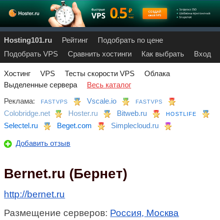
Hosting101.ru
Рейтинг
Подобрать по цене
Подобрать VPS
Сравнить хостинги
Как выбрать
Вход
Хостинг
VPS
Тесты скорости VPS
Облака
Выделенные сервера
Весь каталог
Реклама:
Vscale.io
FASTVPS
FASTVPS
Colobridge.net
Hoster.ru
Bitweb.ru
HOSTLIFE
Selectel.ru
Beget.com
Simplecloud.ru
Добавить отзыв
Bernet.ru (Бернет)
http://bernet.ru
Размещение серверов:
Россия, Москва