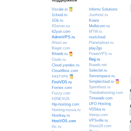
поддержкой
Vscale.io
Inferno Solutions
Justhost.ru
1cloud.ru
Koara
1Gb.ru
Melbicom.ru
4Server.su
MTW.ru
62yun.com
nuxtcloud
AdminVPS.ru
Planetahost.ru
Ahost.eu
play2go
Beget.com
PowerVPS.ru
Bitweb.ru
Reg.ru
Clodo.ru
Ruweb.net
Cloud.yandex.ru
Selectel.ru
Cloud4box.com
Serverspace.ru
FASTVPS
Simplecloud.ru
FirstVDS.ru
Sprinthost.ru
Fornex.com
Theideahosting.com
Fozzy.com
Timeweb.com
H2NEXUS
UFO.Hosting
Hip-hosting.com
VDSka.ru
Hosting-russia.ru
Veesp.com
Hostkey.ru
VPSville.ru
HostVDS.com
Xhost24.com
ihc.ru