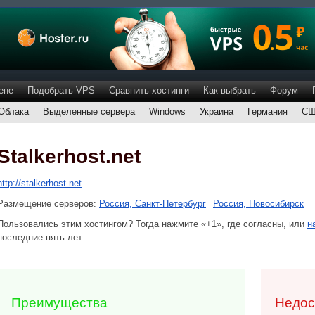
ене
Подобрать VPS
Сравнить хостинги
Как выбрать
Форум
Облака
Выделенные сервера
Windows
Украина
Германия
С
Stalkerhost.net
http://stalkerhost.net
Размещение серверов:
Россия, Санкт-Петербург
Россия, Новосибирск
Пользовались этим хостингом? Тогда нажмите «+1», где согласны, или
н
последние пять лет.
Преимущества
Недос