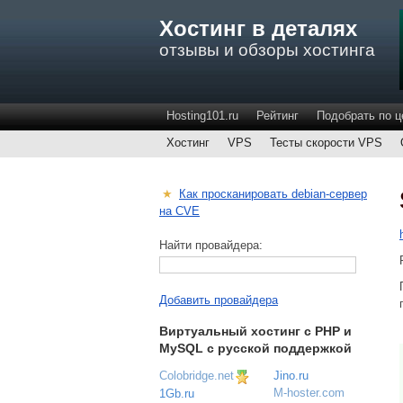
Хостинг в деталях
отзывы и обзоры хостинга
Hosting101.ru
Рейтинг
Подобрать по ц
Хостинг
VPS
Тесты скорости VPS
★
Как просканировать debian-сервер
на CVE
Найти провайдера:
Добавить провайдера
Виртуальный хостинг c PHP и
MySQL с русской поддержкой
Colobridge.net
Jino.ru
M-hoster.com
1Gb.ru