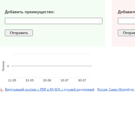
Добавить преимущество:
Добавить
Голоса
0
11.05
31.05
20.06
10.07
30.07
Виртуальный хостинг c PHP и MySQL с русской поддержкой
·
Россия, Санкт-Петербург