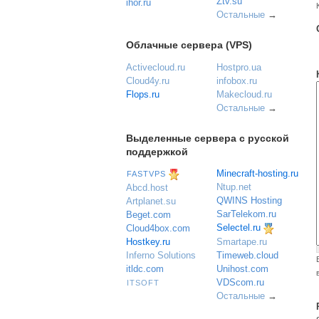
Ztv.su
ihor.ru
Остальные
→
Облачные сервера (VPS)
Activecloud.ru
Hostpro.ua
Cloud4y.ru
infobox.ru
Flops.ru
Makecloud.ru
Остальные
→
Выделенные сервера с русской
поддержкой
Minecraft-hosting.ru
FASTVPS
Ntup.net
Abcd.host
QWINS Hosting
Artplanet.su
SarTelekom.ru
Beget.com
Selectel.ru
Cloud4box.com
Hostkey.ru
Smartape.ru
Inferno Solutions
Timeweb.cloud
itldc.com
Unihost.com
VDScom.ru
ITSOFT
Остальные
→