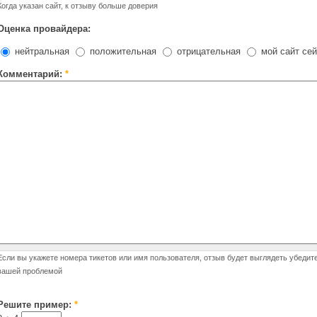
Когда указан сайт, к отзыву больше доверия
Оценка провайдера:
нейтральная
положительная
отрицательная
мой сайт сей
Комментарий:
*
Если вы укажете номера тикетов или имя пользователя, отзыв будет выглядеть убедит
вашей проблемой
Решите пример:
*