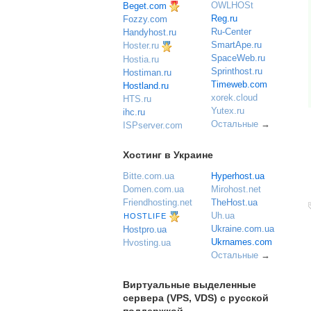
OWLHOSt
Beget.com
Reg.ru
Fozzy.com
Ru-Center
Handyhost.ru
SmartApe.ru
Hoster.ru
SpaceWeb.ru
Hostia.ru
Sprinthost.ru
Hostiman.ru
Timeweb.com
Hostland.ru
xorek.cloud
HTS.ru
Yutex.ru
ihc.ru
Остальные
→
ISPserver.com
Хостинг в Украине
Bitte.com.ua
Hyperhost.ua
Domen.com.ua
Mirohost.net
Friendhosting.net
TheHost.ua
Uh.ua
HOSTLIFE
Ukraine.com.ua
Hostpro.ua
Ukrnames.com
Hvosting.ua
Остальные
→
Виртуальные выделенные
сервера (VPS, VDS) с русской