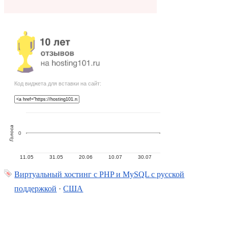
Код виджета для вставки на сайт:
Голоса
0
11.05
31.05
20.06
10.07
30.07
Виртуальный хостинг c PHP и MySQL с русской
поддержкой
·
США