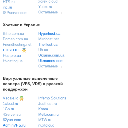
xorek.cloud
HTS.ru
Yutex.ru
ihc.ru
Остальные
→
ISPserver.com
Хостинг в Украине
Bitte.com.ua
Hyperhost.ua
Domen.com.ua
Mirohost.net
Friendhosting.net
TheHost.ua
Uh.ua
HOSTLIFE
Ukraine.com.ua
Hostpro.ua
Ukrnames.com
Hvosting.ua
Остальные
→
Виртуальные выделенные
сервера (VPS, VDS) с русской
поддержкой
Vscale.io
Inferno Solutions
Justhost.ru
1cloud.ru
Koara
1Gb.ru
Melbicom.ru
4Server.su
MTW.ru
62yun.com
nuxtcloud
AdminVPS.ru