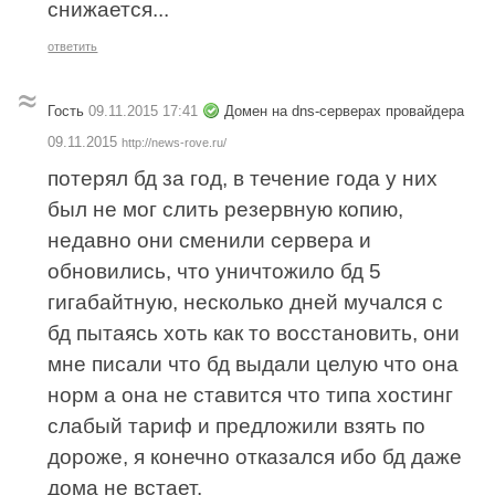
снижается...
ответить
Гость
09.11.2015 17:41
Домен на dns-серверах провайдера
09.11.2015
http://news-rove.ru/
потерял бд за год, в течение года у них
был не мог слить резервную копию,
недавно они сменили сервера и
обновились, что уничтожило бд 5
гигабайтную, несколько дней мучался с
бд пытаясь хоть как то восстановить, они
мне писали что бд выдали целую что она
норм а она не ставится что типа хостинг
слабый тариф и предложили взять по
дороже, я конечно отказался ибо бд даже
дома не встает.