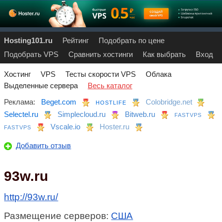
Hosting101.ru
Рейтинг
Подобрать по цене
Подобрать VPS
Сравнить хостинги
Как выбрать
Вход
Хостинг
VPS
Тесты скорости VPS
Облака
Выделенные сервера
Весь каталог
Реклама:
Beget.com
Colobridge.net
HOSTLIFE
Selectel.ru
Simplecloud.ru
Bitweb.ru
FASTVPS
Vscale.io
Hoster.ru
FASTVPS
Добавить отзыв
93w.ru
http://93w.ru/
Размещение серверов:
США