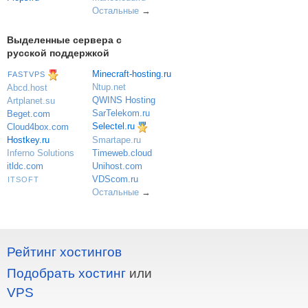
Остальные
→
Выделенные сервера с
русской поддержкой
Minecraft-hosting.ru
FASTVPS
Ntup.net
Abcd.host
QWINS Hosting
Artplanet.su
SarTelekom.ru
Beget.com
Selectel.ru
Cloud4box.com
Hostkey.ru
Smartape.ru
Inferno Solutions
Timeweb.cloud
itldc.com
Unihost.com
VDScom.ru
ITSOFT
Остальные
→
Рейтинг хостингов
Подобрать хостинг
или
VPS