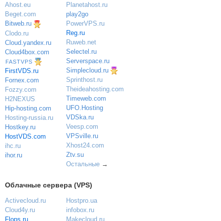
Planetahost.ru
Ahost.eu
play2go
Beget.com
PowerVPS.ru
Bitweb.ru
Reg.ru
Clodo.ru
Ruweb.net
Cloud.yandex.ru
Selectel.ru
Cloud4box.com
Serverspace.ru
FASTVPS
Simplecloud.ru
FirstVDS.ru
Sprinthost.ru
Fornex.com
Theideahosting.com
Fozzy.com
Timeweb.com
H2NEXUS
UFO.Hosting
Hip-hosting.com
VDSka.ru
Hosting-russia.ru
Veesp.com
Hostkey.ru
VPSville.ru
HostVDS.com
Xhost24.com
ihc.ru
Ztv.su
ihor.ru
Остальные
→
Облачные сервера (VPS)
Activecloud.ru
Hostpro.ua
Cloud4y.ru
infobox.ru
Flops.ru
Makecloud.ru