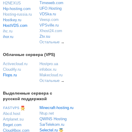
Timeweb.com
H2NEXUS
UFO.Hosting
Hip-hosting.com
VDSka.ru
Hosting-russia.ru
Veesp.com
Hostkey.ru
VPSville.ru
HostVDS.com
Xhost24.com
ihc.ru
Ztv.su
ihor.ru
Остальные
→
Облачные сервера (VPS)
Activecloud.ru
Hostpro.ua
Cloud4y.ru
infobox.ru
Flops.ru
Makecloud.ru
Остальные
→
Выделенные сервера с
русской поддержкой
Minecraft-hosting.ru
FASTVPS
Ntup.net
Abcd.host
QWINS Hosting
Artplanet.su
SarTelekom.ru
Beget.com
Selectel.ru
Cloud4box.com