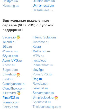
Ukraine.com.ua
Hostpro.ua
Ukrnames.com
Hvosting.ua
Остальные
→
Виртуальные выделенные
сервера (VPS, VDS) с русской
поддержкой
Vscale.io
Inferno Solutions
Justhost.ru
1cloud.ru
Koara
1Gb.ru
Melbicom.ru
4Server.su
MTW.ru
62yun.com
nuxtcloud
AdminVPS.ru
Planetahost.ru
Ahost.eu
play2go
Beget.com
PowerVPS.ru
Bitweb.ru
Reg.ru
Clodo.ru
Ruweb.net
Cloud.yandex.ru
Selectel.ru
Cloud4box.com
Serverspace.ru
FASTVPS
Simplecloud.ru
FirstVDS.ru
Sprinthost.ru
Fornex.com
Theideahosting.com
Fozzy.com