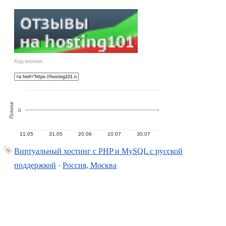
Код кнопки:
Голоса
0
11.05
31.05
20.06
10.07
30.07
Виртуальный хостинг c PHP и MySQL с русской
поддержкой
·
Россия, Москва