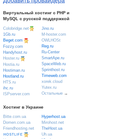
Добавить провайдера
Виртуальный хостинг c PHP и
MySQL с русской поддержкой
Colobridge.net
Jino.ru
M-hoster.com
1Gb.ru
OWLHOSt
Beget.com
Reg.ru
Fozzy.com
Ru-Center
Handyhost.ru
SmartApe.ru
Hoster.ru
SpaceWeb.ru
Hostia.ru
Sprinthost.ru
Hostiman.ru
Timeweb.com
Hostland.ru
xorek.cloud
HTS.ru
Yutex.ru
ihc.ru
Остальные
→
ISPserver.com
Хостинг в Украине
Bitte.com.ua
Hyperhost.ua
Domen.com.ua
Mirohost.net
Friendhosting.net
TheHost.ua
Uh.ua
HOSTLIFE