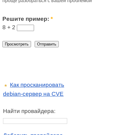
проще разобраться с вашей проблемой
Решите пример:
*
8 +
2
Как просканировать
★
debian-сервер на CVE
Найти провайдера: