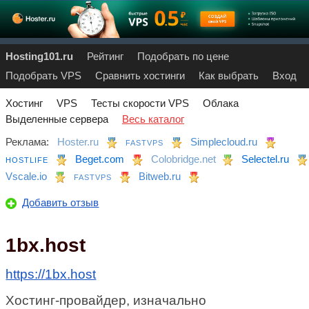
Hosting101.ru
Рейтинг
Подобрать по цене
Подобрать VPS
Сравнить хостинги
Как выбрать
Вход
Хостинг
VPS
Тесты скорости VPS
Облака
Выделенные сервера
Весь каталог
Реклама:
Hoster.ru
Simplecloud.ru
FASTVPS
Beget.com
Colobridge.net
Selectel.ru
HOSTLIFE
Vscale.io
Bitweb.ru
FASTVPS
Добавить отзыв
1bx.host
https://1bx.host
Хостинг-провайдер, изначально