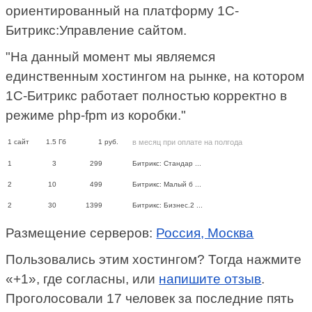
ориентированный на платформу 1С-
Битрикс:Управление сайтом.
"На данный момент мы являемся
единственным хостингом на рынке, на котором
1С-Битрикс работает полностью корректно в
режиме php-fpm из коробки."
1
сайт
1.5
Гб
1
руб.
в месяц при оплате на полгода
1
3
299
Битрикс: Стандар ...
2
10
499
Битрикс: Малый б ...
2
30
1399
Битрикс: Бизнес.2 ...
Размещение серверов:
Россия, Москва
Пользовались этим хостингом? Тогда нажмите
«+1», где согласны, или
напишите отзыв
.
Проголосовали 17 человек за последние пять