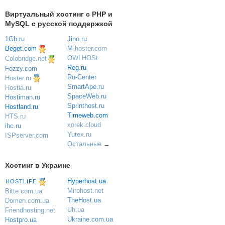
Виртуальный хостинг c PHP и
MySQL с русской поддержкой
1Gb.ru
Jino.ru
Beget.com
M-hoster.com
OWLHOSt
Colobridge.net
Reg.ru
Fozzy.com
Ru-Center
Hoster.ru
SmartApe.ru
Hostia.ru
SpaceWeb.ru
Hostiman.ru
Sprinthost.ru
Hostland.ru
Timeweb.com
HTS.ru
xorek.cloud
ihc.ru
Yutex.ru
ISPserver.com
Остальные
→
Хостинг в Украине
Hyperhost.ua
HOSTLIFE
Mirohost.net
Bitte.com.ua
TheHost.ua
Domen.com.ua
Uh.ua
Friendhosting.net
Ukraine.com.ua
Hostpro.ua