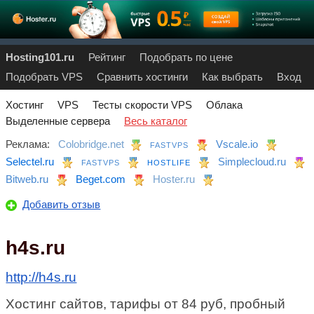
Hosting101.ru
Рейтинг
Подобрать по цене
Подобрать VPS
Сравнить хостинги
Как выбрать
Вход
Хостинг
VPS
Тесты скорости VPS
Облака
Выделенные сервера
Весь каталог
Реклама:
Colobridge.net
Vscale.io
FASTVPS
Selectel.ru
Simplecloud.ru
FASTVPS
HOSTLIFE
Bitweb.ru
Beget.com
Hoster.ru
Добавить отзыв
h4s.ru
http://h4s.ru
Хостинг сайтов, тарифы от 84 руб, пробный