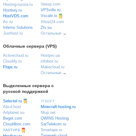
Veesp.com
Hosting-russia.ru
VPSville.ru
Hostkey.ru
Vscale.io
HostVDS.com
ihc.ru
Xhost24.com
Inferno Solutions
Ztv.su
Justhost.ru
Остальные
→
Облачные сервера (VPS)
Activecloud.ru
Hostpro.ua
Cloud4y.ru
infobox.ru
Flops.ru
Makecloud.ru
Остальные
→
Выделенные сервера с
русской поддержкой
Selectel.ru
ITSOFT
Minecraft-hosting.ru
Abcd.host
Ntup.net
Artplanet.su
QWINS Hosting
Beget.com
SarTelekom.ru
Cloud4box.com
Smartape.ru
FASTVPS
Timeweb.cloud
Hostkey.ru