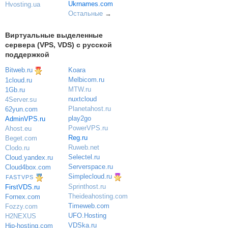
Ukrnames.com
Hvosting.ua
Остальные
→
Виртуальные выделенные
сервера (VPS, VDS) с русской
поддержкой
Bitweb.ru
Koara
Melbicom.ru
1cloud.ru
MTW.ru
1Gb.ru
nuxtcloud
4Server.su
Planetahost.ru
62yun.com
play2go
AdminVPS.ru
PowerVPS.ru
Ahost.eu
Reg.ru
Beget.com
Ruweb.net
Clodo.ru
Selectel.ru
Cloud.yandex.ru
Serverspace.ru
Cloud4box.com
Simplecloud.ru
FASTVPS
Sprinthost.ru
FirstVDS.ru
Theideahosting.com
Fornex.com
Timeweb.com
Fozzy.com
UFO.Hosting
H2NEXUS
VDSka.ru
Hip-hosting.com