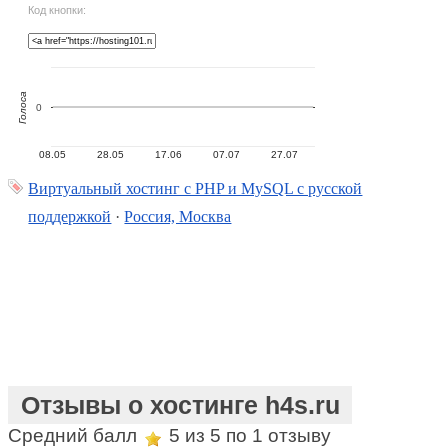
Код кнопки:
Голоса
0
08.05
28.05
17.06
07.07
27.07
Виртуальный хостинг c PHP и MySQL с русской
поддержкой
·
Россия, Москва
Отзывы о хостинге h4s.ru
Средний балл
5
из 5 по
1
отзыву