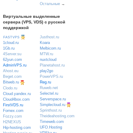
Остальные
→
Виртуальные выделенные
сервера (VPS, VDS) с русской
поддержкой
Justhost.ru
FASTVPS
Koara
1cloud.ru
Melbicom.ru
1Gb.ru
MTW.ru
4Server.su
nuxtcloud
62yun.com
Planetahost.ru
AdminVPS.ru
play2go
Ahost.eu
PowerVPS.ru
Beget.com
Reg.ru
Bitweb.ru
Ruweb.net
Clodo.ru
Selectel.ru
Cloud.yandex.ru
Serverspace.ru
Cloud4box.com
Simplecloud.ru
FirstVDS.ru
Sprinthost.ru
Fornex.com
Theideahosting.com
Fozzy.com
Timeweb.com
H2NEXUS
UFO.Hosting
Hip-hosting.com
VDSka.ru