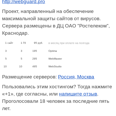
http://webguard.pro
Проект, направленный на обеспечение
максимальной защиты сайтов от вирусов.
Сервера размещены в ДЦ ОАО "Ростелеком",
Краснодар.
1
сайт
1
Гб
95
руб.
в месяц при оплате на полгода
3
3
195
Optima
5
5
295
WebMaster
10
10
495
WebStudio
Размещение серверов:
Россия, Москва
Пользовались этим хостингом? Тогда нажмите
«+1», где согласны, или
напишите отзыв
.
Проголосовали 18 человек за последние пять
лет.