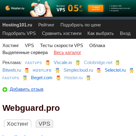
Hosting101.ru
Рейтинг
Подобрать по цене
Подобрать VPS
Сравнить хостинги
Как выбрать
Вход
Хостинг
VPS
Тесты скорости VPS
Облака
Выделенные сервера
Весь каталог
Реклама:
Vscale.io
Colobridge.net
FASTVPS
Bitweb.ru
Simplecloud.ru
Selectel.ru
HOSTLIFE
Beget.com
Hoster.ru
FASTVPS
Добавить отзыв
Webguard.pro
Хостинг
VPS