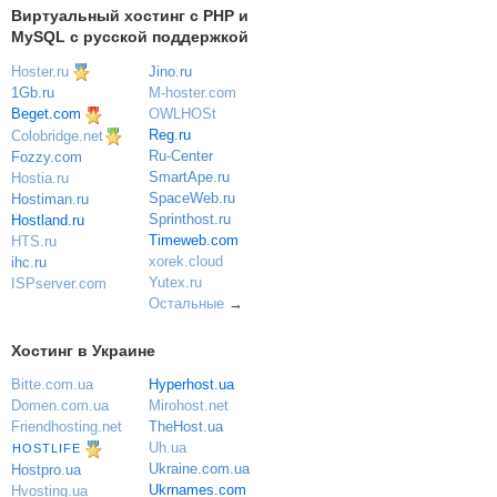
Виртуальный хостинг c PHP и
MySQL с русской поддержкой
Hoster.ru
Jino.ru
M-hoster.com
1Gb.ru
OWLHOSt
Beget.com
Reg.ru
Colobridge.net
Ru-Center
Fozzy.com
SmartApe.ru
Hostia.ru
SpaceWeb.ru
Hostiman.ru
Sprinthost.ru
Hostland.ru
Timeweb.com
HTS.ru
xorek.cloud
ihc.ru
Yutex.ru
ISPserver.com
Остальные
→
Хостинг в Украине
Bitte.com.ua
Hyperhost.ua
Domen.com.ua
Mirohost.net
Friendhosting.net
TheHost.ua
Uh.ua
HOSTLIFE
Ukraine.com.ua
Hostpro.ua
Ukrnames.com
Hvosting.ua