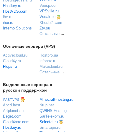
Hosting-russia.ru
Veesp.com
Hostkey.ru
VPSville.ru
HostVDS.com
Vscale.io
ihc.ru
ihor.ru
Xhost24.com
Inferno Solutions
Ztv.su
Остальные
→
Облачные сервера (VPS)
Activecloud.ru
Hostpro.ua
Cloud4y.ru
infobox.ru
Flops.ru
Makecloud.ru
Остальные
→
Выделенные сервера с
русской поддержкой
Minecraft-hosting.ru
FASTVPS
Ntup.net
Abcd.host
QWINS Hosting
Artplanet.su
SarTelekom.ru
Beget.com
Selectel.ru
Cloud4box.com
Hostkey.ru
Smartape.ru