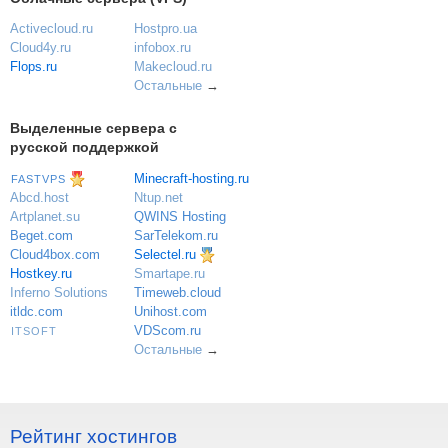
Activecloud.ru
Hostpro.ua
Cloud4y.ru
infobox.ru
Flops.ru
Makecloud.ru
Остальные
→
Выделенные сервера с
русской поддержкой
Minecraft-hosting.ru
FASTVPS
Ntup.net
Abcd.host
QWINS Hosting
Artplanet.su
SarTelekom.ru
Beget.com
Selectel.ru
Cloud4box.com
Hostkey.ru
Smartape.ru
Inferno Solutions
Timeweb.cloud
itldc.com
Unihost.com
VDScom.ru
ITSOFT
Остальные
→
Рейтинг хостингов