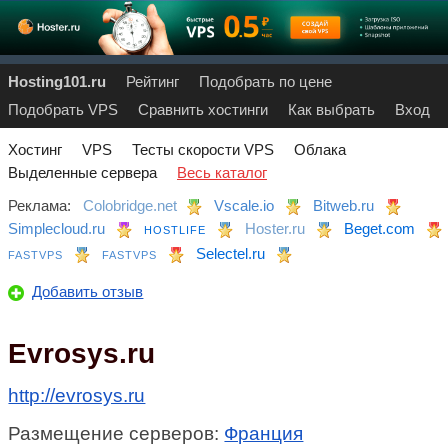
Hosting101.ru
Рейтинг
Подобрать по цене
Подобрать VPS
Сравнить хостинги
Как выбрать
Вход
Хостинг
VPS
Тесты скорости VPS
Облака
Выделенные сервера
Весь каталог
Реклама:
Colobridge.net
Vscale.io
Bitweb.ru
Simplecloud.ru
Hoster.ru
Beget.com
HOSTLIFE
Selectel.ru
FASTVPS
FASTVPS
Добавить отзыв
Evrosys.ru
http://evrosys.ru
Размещение серверов:
Франция