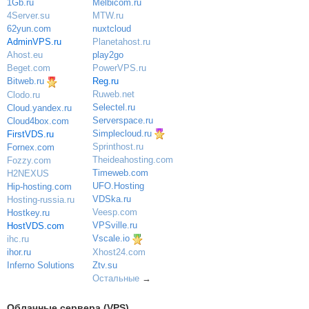
Melbicom.ru
1Gb.ru
MTW.ru
4Server.su
nuxtcloud
62yun.com
Planetahost.ru
AdminVPS.ru
play2go
Ahost.eu
PowerVPS.ru
Beget.com
Reg.ru
Bitweb.ru
Ruweb.net
Clodo.ru
Selectel.ru
Cloud.yandex.ru
Serverspace.ru
Cloud4box.com
Simplecloud.ru
FirstVDS.ru
Sprinthost.ru
Fornex.com
Theideahosting.com
Fozzy.com
Timeweb.com
H2NEXUS
UFO.Hosting
Hip-hosting.com
VDSka.ru
Hosting-russia.ru
Veesp.com
Hostkey.ru
VPSville.ru
HostVDS.com
Vscale.io
ihc.ru
ihor.ru
Xhost24.com
Inferno Solutions
Ztv.su
Остальные
→
Облачные сервера (VPS)