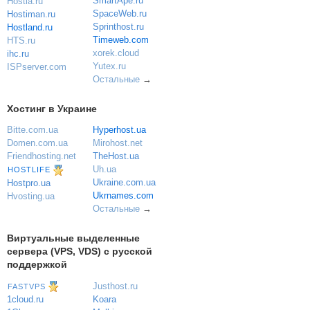
SmartApe.ru
Hostia.ru
SpaceWeb.ru
Hostiman.ru
Sprinthost.ru
Hostland.ru
Timeweb.com
HTS.ru
xorek.cloud
ihc.ru
Yutex.ru
ISPserver.com
Остальные
→
Хостинг в Украине
Bitte.com.ua
Hyperhost.ua
Domen.com.ua
Mirohost.net
Friendhosting.net
TheHost.ua
Uh.ua
HOSTLIFE
Ukraine.com.ua
Hostpro.ua
Ukrnames.com
Hvosting.ua
Остальные
→
Виртуальные выделенные
сервера (VPS, VDS) с русской
поддержкой
Justhost.ru
FASTVPS
Koara
1cloud.ru