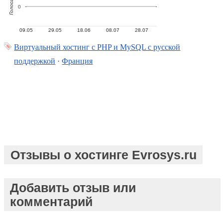
Голоса
0
09.05
29.05
18.06
08.07
28.07
Виртуальный хостинг c PHP и MySQL с русской
поддержкой
·
Франция
Отзывы о хостинге Evrosys.ru
Добавить отзыв или
комментарий