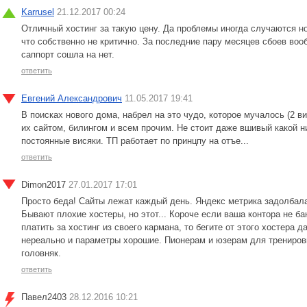
Karrusel
21.12.2017 00:24
Отличный хостинг за такую цену. Да проблемы иногда случаются но
что собственно не критично. За последние пару месяцев сбоев воо
саппорт сошла на нет.
ответить
Евгений Александрович
11.05.2017 19:41
В поисках нового дома, набрел на это чудо, которое мучалось (2 в
их сайтом, билингом и всем прочим. Не стоит даже вшивый какой ни
постоянные висяки. ТП работает по принцпу на отъе...
ответить
Dimon2017
27.01.2017 17:01
Просто беда! Сайты лежат каждый день. Яндекс метрика задолбала
Бывают плохие хостеры, но этот... Короче если ваша контора не бан
платить за хостинг из своего кармана, то бегите от этого хостера 
нереально и параметры хорошие. Пионерам и юзерам для тренировк
головняк.
ответить
Павел2403
28.12.2016 10:21