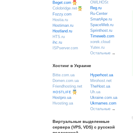
OWLHOSt
Beget.com
Reg.ru
Colobridge.net
Ru-Center
Fozzy.com
SmartApe.ru
Hostia.ru
SpaceWeb.ru
Hostiman.ru
Sprinthost.ru
Hostland.ru
Timeweb.com
HTS.ru
xorek.cloud
ihc.ru
Yutex.ru
ISPserver.com
Остальные
→
Хостинг в Украине
Bitte.com.ua
Hyperhost.ua
Domen.com.ua
Mirohost.net
Friendhosting.net
TheHost.ua
Uh.ua
HOSTLIFE
Ukraine.com.ua
Hostpro.ua
Ukrnames.com
Hvosting.ua
Остальные
→
Виртуальные выделенные
сервера (VPS, VDS) с русской
поддержкой