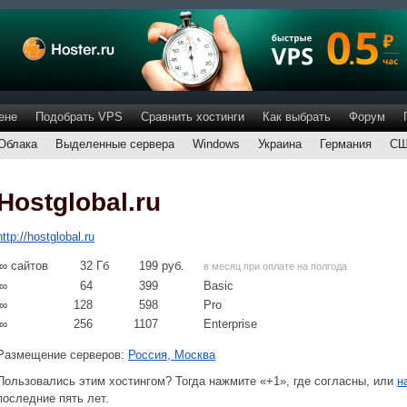
ене
Подобрать VPS
Сравнить хостинги
Как выбрать
Форум
Облака
Выделенные сервера
Windows
Украина
Германия
С
Hostglobal.ru
http://hostglobal.ru
∞
сайтов
32
Гб
199
руб.
в месяц при оплате на полгода
∞
64
399
Basic
∞
128
598
Pro
∞
256
1107
Enterprise
Размещение серверов:
Россия, Москва
Пользовались этим хостингом? Тогда нажмите «+1», где согласны, или
н
последние пять лет.