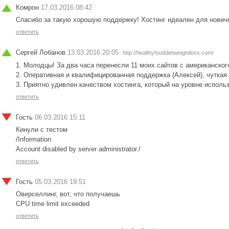
Комрон
17.03.2016 08:42
Спасибо за такую хорошую поддержку! Хостинг идеален для новичко
ответить
Сергей Лобанов
13.03.2016 20:05
http://healthyfooddietweightloss.com/
1. Молодцы! За два часа перенесли 11 моих сайтов с американского
2. Оперативная и квалифицированная поддержка (Алексей), чуткая
3. Приятно удивлен качеством хостинга, который на уровне испол
ответить
Гость
06.03.2016 15:11
Кинули с тестом
/Information
Account disabled by server administrator./
ответить
Гость
05.03.2016 19:51
Оверселлинг, вот, что получаешь
CPU time limit exceeded
ответить