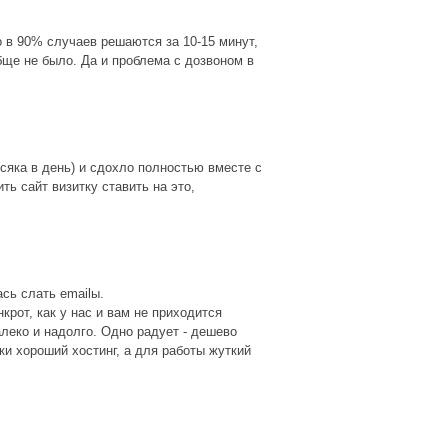
 в 90% случаев решаются за 10-15 минут,
бще не было. Да и проблема с дозвоном в
исяка в день) и сдохло полностью вместе с
ть сайт визитку ставить на это,
сь слать emailы.
крот, как у нас и вам не приходится
далеко и надолго. Одно радует - дешево
и хороший хостинг, а для работы жуткий