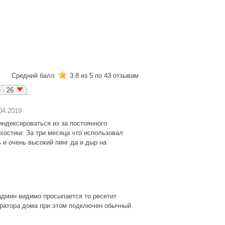
Средний балл
3.8
из 5 по
43
отзывам
 · 26
04.2019
индексироваться из за постоянного
 хостинг. За три месяца что использовал
 и очень высокий пинг да и дыр на
 админ видимо просыпается то ресетит
тратора дома при этом подключен обычный