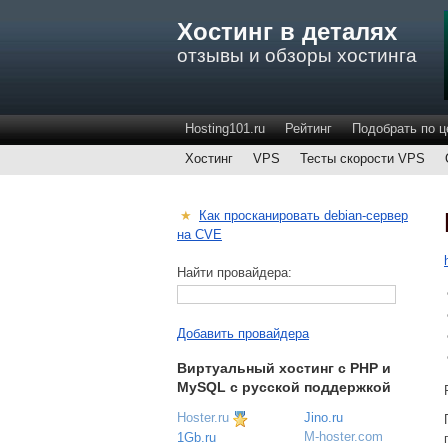
Хостинг в деталях
отзывы и обзоры хостинга
Hosting101.ru
Рейтинг
Подобрать по ц
Хостинг
VPS
Тесты скорости VPS
★
Как просканировать debian-сервер
на CVE
Найти провайдера:
Добавить провайдера
Виртуальный хостинг c PHP и
MySQL с русской поддержкой
Hoster.ru
Jino.ru
M-hoster.com
1Gb.ru