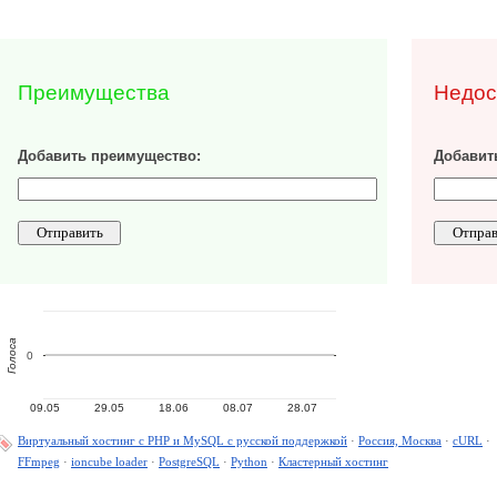
Преимущества
Недос
Добавить преимущество:
Добавить
Голоса
0
09.05
29.05
18.06
08.07
28.07
Виртуальный хостинг c PHP и MySQL с русской поддержкой
·
Россия, Москва
·
cURL
·
FFmpeg
·
ioncube loader
·
PostgreSQL
·
Python
·
Кластерный хостинг