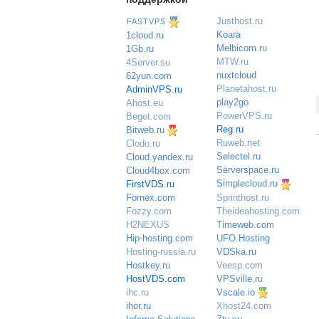
Justhost.ru
FASTVPS
Koara
1cloud.ru
Melbicom.ru
1Gb.ru
MTW.ru
4Server.su
nuxtcloud
62yun.com
Planetahost.ru
AdminVPS.ru
play2go
Ahost.eu
PowerVPS.ru
Beget.com
Reg.ru
Bitweb.ru
Ruweb.net
Clodo.ru
Selectel.ru
Cloud.yandex.ru
Serverspace.ru
Cloud4box.com
Simplecloud.ru
FirstVDS.ru
Sprinthost.ru
Fornex.com
Theideahosting.com
Fozzy.com
Timeweb.com
H2NEXUS
UFO.Hosting
Hip-hosting.com
VDSka.ru
Hosting-russia.ru
Veesp.com
Hostkey.ru
VPSville.ru
HostVDS.com
Vscale.io
ihc.ru
ihor.ru
Xhost24.com