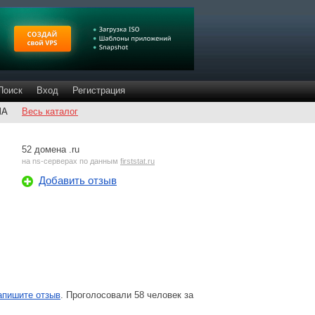
Поиск
Вход
Регистрация
ША
Весь каталог
52 домена .ru
на
ns-серверах
по данным
firststat.ru
Добавить отзыв
апишите отзыв
. Проголосовали 58 человек за