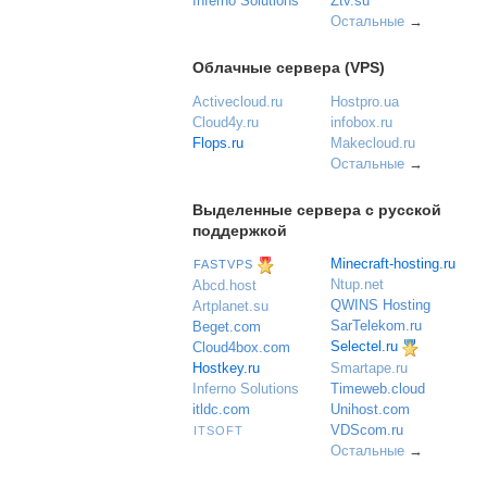
Inferno Solutions
Ztv.su
Остальные
→
Облачные сервера (VPS)
Activecloud.ru
Hostpro.ua
Cloud4y.ru
infobox.ru
Flops.ru
Makecloud.ru
Остальные
→
Выделенные сервера с русской
поддержкой
Minecraft-hosting.ru
FASTVPS
Ntup.net
Abcd.host
QWINS Hosting
Artplanet.su
SarTelekom.ru
Beget.com
Selectel.ru
Cloud4box.com
Hostkey.ru
Smartape.ru
Inferno Solutions
Timeweb.cloud
itldc.com
Unihost.com
VDScom.ru
ITSOFT
Остальные
→