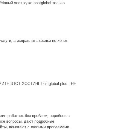
ёбаный хост хуже hostglobal только
луги, а исправлять косяки не хочет.
Е ЭТОТ ХОСТИНГ hostglobal.plus , НЕ
зин работает без проблем, перебоев в
все вопросы, дают подробные
айты, помогают с любыми проблемами.