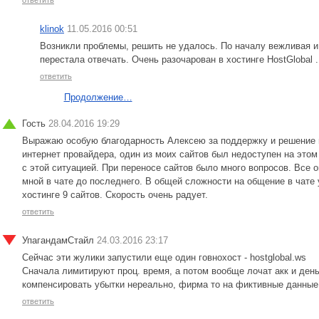
ответить
klinok
11.05.2016 00:51
Возникли проблемы, решить не удалось. По началу вежливая 
перестала отвечать. Очень разочарован в хостинге HostGlobal 
ответить
Продолжение…
Гость
28.04.2016 19:29
Выражаю особую благодарность Алексею за поддержку и решение 
интернет провайдера, один из моих сайтов был недоступен на этом
с этой ситуацией. При переносе сайтов было много вопросов. Все
мной в чате до последнего. В общей сложности на общение в чате 
хостинге 9 сайтов. Скорость очень радует.
ответить
УпагандамСтайл
24.03.2016 23:17
Сейчас эти жулики запустили еще один говнохост - hostglobal.ws
Сначала лимитируют проц. время, а потом вообще лочат акк и день
компенсировать убытки нереально, фирма то на фиктивные данны
ответить