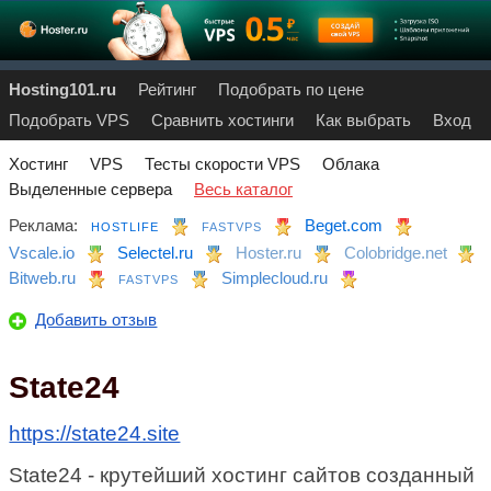
Hosting101.ru
Рейтинг
Подобрать по цене
Подобрать VPS
Сравнить хостинги
Как выбрать
Вход
Хостинг
VPS
Тесты скорости VPS
Облака
Выделенные сервера
Весь каталог
Реклама:
Beget.com
HOSTLIFE
FASTVPS
Vscale.io
Selectel.ru
Hoster.ru
Colobridge.net
Bitweb.ru
Simplecloud.ru
FASTVPS
Добавить отзыв
State24
https://state24.site
State24 - крутейший хостинг сайтов созданный