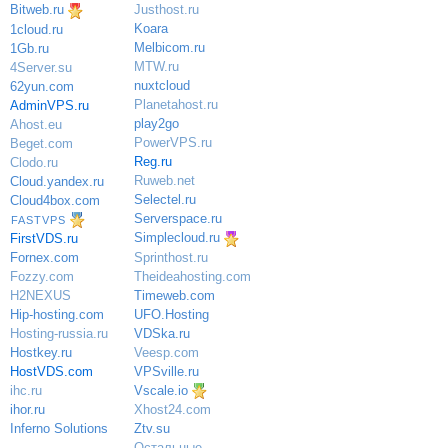
Bitweb.ru
Justhost.ru
Koara
1cloud.ru
Melbicom.ru
1Gb.ru
MTW.ru
4Server.su
nuxtcloud
62yun.com
Planetahost.ru
AdminVPS.ru
play2go
Ahost.eu
PowerVPS.ru
Beget.com
Reg.ru
Clodo.ru
Ruweb.net
Cloud.yandex.ru
Selectel.ru
Cloud4box.com
Serverspace.ru
FASTVPS
Simplecloud.ru
FirstVDS.ru
Sprinthost.ru
Fornex.com
Theideahosting.com
Fozzy.com
Timeweb.com
H2NEXUS
UFO.Hosting
Hip-hosting.com
VDSka.ru
Hosting-russia.ru
Veesp.com
Hostkey.ru
VPSville.ru
HostVDS.com
Vscale.io
ihc.ru
ihor.ru
Xhost24.com
Inferno Solutions
Ztv.su
Остальные
→