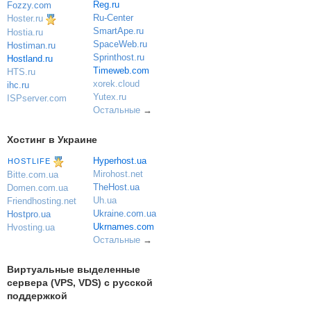
Reg.ru
Fozzy.com
Ru-Center
Hoster.ru
SmartApe.ru
Hostia.ru
SpaceWeb.ru
Hostiman.ru
Sprinthost.ru
Hostland.ru
Timeweb.com
HTS.ru
xorek.cloud
ihc.ru
Yutex.ru
ISPserver.com
Остальные
→
Хостинг в Украине
Hyperhost.ua
HOSTLIFE
Mirohost.net
Bitte.com.ua
TheHost.ua
Domen.com.ua
Uh.ua
Friendhosting.net
Ukraine.com.ua
Hostpro.ua
Ukrnames.com
Hvosting.ua
Остальные
→
Виртуальные выделенные
сервера (VPS, VDS) с русской
поддержкой