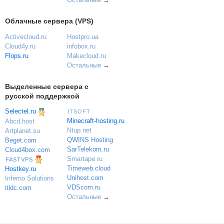
Облачные сервера (VPS)
Activecloud.ru
Hostpro.ua
Cloud4y.ru
infobox.ru
Flops.ru
Makecloud.ru
Остальные
→
Выделенные сервера с
русской поддержкой
Selectel.ru
ITSOFT
Minecraft-hosting.ru
Abcd.host
Ntup.net
Artplanet.su
QWINS Hosting
Beget.com
SarTelekom.ru
Cloud4box.com
Smartape.ru
FASTVPS
Timeweb.cloud
Hostkey.ru
Unihost.com
Inferno Solutions
VDScom.ru
itldc.com
Остальные
→