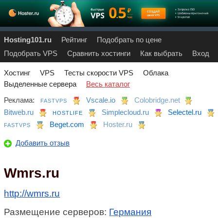
Hosting101.ru
Рейтинг
Подобрать по цене
Подобрать VPS
Сравнить хостинги
Как выбрать
Вход
Хостинг
VPS
Тесты скорости VPS
Облака
Выделенные сервера
Весь каталог
Реклама:
Vscale.io
Colobridge.net
FASTVPS
Bitweb.ru
Simplecloud.ru
Selectel.ru
HOSTLIFE
Beget.com
Hoster.ru
FASTVPS
Добавить отзыв
Wmrs.ru
http://wmrs.ru
Размещение серверов:
Германия