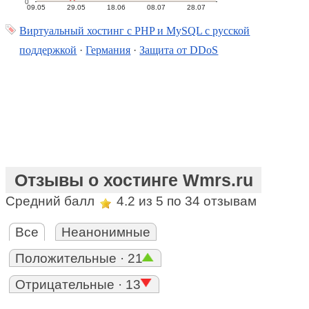
0
09.05
29.05
18.06
08.07
28.07
Виртуальный хостинг c PHP и MySQL с русской
поддержкой
·
Германия
·
Защита от DDoS
Отзывы о хостинге Wmrs.ru
Средний балл
4.2
из 5 по
34
отзывам
Все
Неанонимные
Положительные · 21
Отрицательные · 13