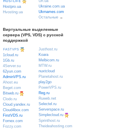
Uh.ua
HOSTLIFE
Ukraine.com.ua
Hostpro.ua
Ukrnames.com
Hvosting.ua
Остальные
→
Виртуальные выделенные
сервера (VPS, VDS) с русской
поддержкой
Justhost.ru
FASTVPS
Koara
1cloud.ru
Melbicom.ru
1Gb.ru
MTW.ru
4Server.su
nuxtcloud
62yun.com
Planetahost.ru
AdminVPS.ru
play2go
Ahost.eu
PowerVPS.ru
Beget.com
Reg.ru
Bitweb.ru
Ruweb.net
Clodo.ru
Selectel.ru
Cloud.yandex.ru
Serverspace.ru
Cloud4box.com
Simplecloud.ru
FirstVDS.ru
Sprinthost.ru
Fornex.com
Theideahosting.com
Fozzy.com