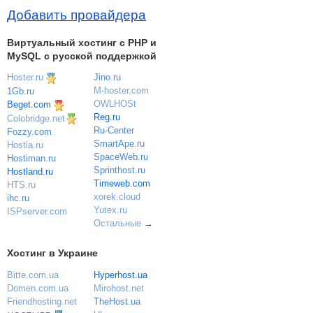
Добавить провайдера
Виртуальный хостинг c PHP и
MySQL с русской поддержкой
Hoster.ru
Jino.ru
M-hoster.com
1Gb.ru
OWLHOSt
Beget.com
Reg.ru
Colobridge.net
Ru-Center
Fozzy.com
SmartApe.ru
Hostia.ru
SpaceWeb.ru
Hostiman.ru
Sprinthost.ru
Hostland.ru
Timeweb.com
HTS.ru
xorek.cloud
ihc.ru
Yutex.ru
ISPserver.com
Остальные
→
Хостинг в Украине
Bitte.com.ua
Hyperhost.ua
Domen.com.ua
Mirohost.net
Friendhosting.net
TheHost.ua