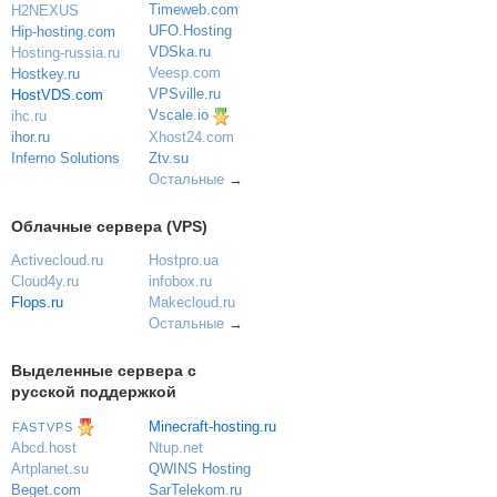
Timeweb.com
H2NEXUS
UFO.Hosting
Hip-hosting.com
VDSka.ru
Hosting-russia.ru
Veesp.com
Hostkey.ru
VPSville.ru
HostVDS.com
Vscale.io
ihc.ru
ihor.ru
Xhost24.com
Inferno Solutions
Ztv.su
Остальные
→
Облачные сервера (VPS)
Activecloud.ru
Hostpro.ua
Cloud4y.ru
infobox.ru
Flops.ru
Makecloud.ru
Остальные
→
Выделенные сервера с
русской поддержкой
Minecraft-hosting.ru
FASTVPS
Ntup.net
Abcd.host
QWINS Hosting
Artplanet.su
SarTelekom.ru
Beget.com