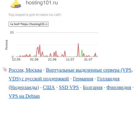
Код виджета для вставки на сайт:
20
Голоса
0
12.05
01.06
21.06
11.07
31.07
Россия, Москва
·
Виртуальные выделенные сервера (VPS,
VDS) с русской поддержкой
·
Германия
·
Голландия
(Нидерланды)
·
США
·
SSD VPS
·
Болгария
·
Финляндия
·
VPS на Debian