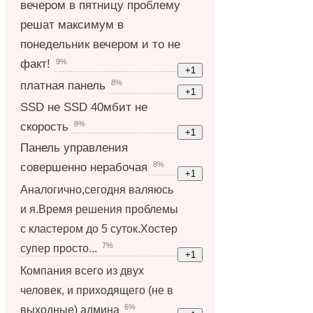
вечером в пятницу проблему
решат максимум в
понедельник вечером и то не
9%
факт!
8%
платная панель
SSD не SSD 40мбит не
8%
скорость
Панель управления
8%
совершенно нерабочая
Аналогично,сегодня валяюсь
и я.Время решения проблемы
с кластером до 5 суток.Хостер
7%
супер просто...
Компания всего из двух
человек, и приходящего (не в
6%
выходные) админа