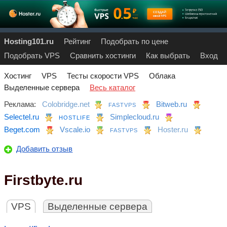
Hosting101.ru
Рейтинг
Подобрать по цене
Подобрать VPS
Сравнить хостинги
Как выбрать
Вход
Хостинг
VPS
Тесты скорости VPS
Облака
Выделенные сервера
Весь каталог
Реклама:
Colobridge.net
Bitweb.ru
FASTVPS
Selectel.ru
Simplecloud.ru
HOSTLIFE
Beget.com
Vscale.io
Hoster.ru
FASTVPS
Добавить отзыв
Firstbyte.ru
VPS
Выделенные сервера