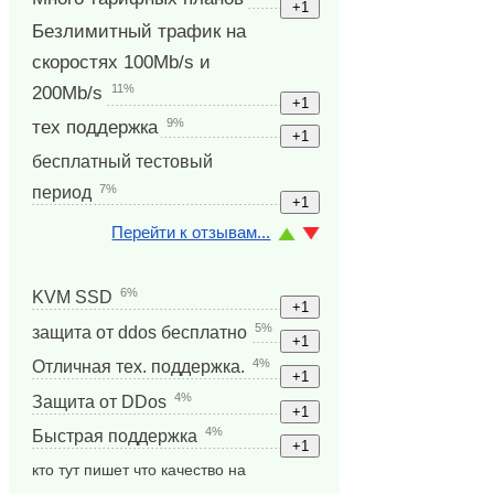
Безлимитный трафик на
скоростях 100Mb/s и
11%
200Mb/s
9%
тех поддержка
бесплатный тестовый
7%
период
Перейти к отзывам...
6%
KVM SSD
5%
защита от ddos бесплатно
4%
Отличная тех. поддержка.
4%
Защита от DDos
4%
Быстрая поддержка
кто тут пишет что качество на