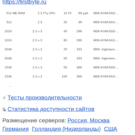
https://firstbyte.ru
512
МБ RAM
2.3
ГГц CPU
10
Гб
99
руб.
MSK-KVM-SSD-…
512
2.3
20
99
MSK-KVM-SAS-…
1024
2.3 x 3
40
299
MSK-KVM-SSD-…
1024
2.3 x 3
80
299
MSK-KVM-SAS-…
2048
2.3 x 2
25
333
MSK- highmem…
2048
2.3 x 2
50
333
MSK- highmem…
1536
2.3 x 3
50
369
MSK-KVM-SSD-…
1536
2.3 x 3
100
369
MSK-KVM-SAS-…
…
Тесты производительности
Статистика доступности сайтов
Размещение серверов:
Россия, Москва
Германия
Голландия (Нидерланды)
США