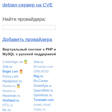
debian-сервер на CVE
Найти провайдера:
Добавить провайдера
Виртуальный хостинг c PHP и
MySQL с русской поддержкой
Colobridge.net
Jino.ru
M-hoster.com
1Gb.ru
OWLHOSt
Beget.com
Reg.ru
Fozzy.com
Ru-Center
Handyhost.ru
SmartApe.ru
Hoster.ru
SpaceWeb.ru
Hostia.ru
Sprinthost.ru
Hostiman.ru
Timeweb.com
Hostland.ru
xorek.cloud
HTS.ru
Yutex.ru
ihc.ru