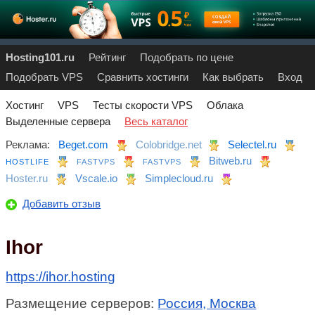
Hosting101.ru
Рейтинг
Подобрать по цене
Подобрать VPS
Сравнить хостинги
Как выбрать
Вход
Хостинг
VPS
Тесты скорости VPS
Облака
Выделенные сервера
Весь каталог
Реклама:
Beget.com
Colobridge.net
Selectel.ru
Bitweb.ru
HOSTLIFE
FASTVPS
FASTVPS
Hoster.ru
Vscale.io
Simplecloud.ru
Добавить отзыв
Ihor
https://ihor.hosting
Размещение серверов:
Россия, Москва