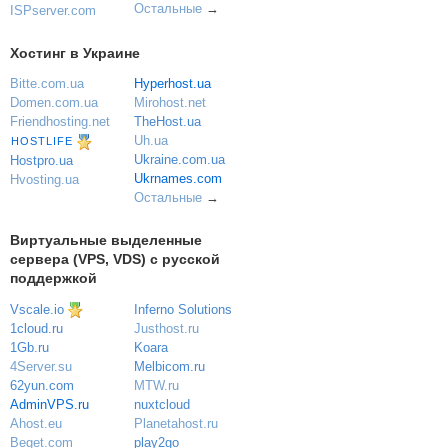
Остальные
→
ISPserver.com
Хостинг в Украине
Bitte.com.ua
Hyperhost.ua
Domen.com.ua
Mirohost.net
Friendhosting.net
TheHost.ua
Uh.ua
HOSTLIFE
Ukraine.com.ua
Hostpro.ua
Ukrnames.com
Hvosting.ua
Остальные
→
Виртуальные выделенные
сервера (VPS, VDS) с русской
поддержкой
Vscale.io
Inferno Solutions
Justhost.ru
1cloud.ru
Koara
1Gb.ru
Melbicom.ru
4Server.su
MTW.ru
62yun.com
nuxtcloud
AdminVPS.ru
Planetahost.ru
Ahost.eu
play2go
Beget.com