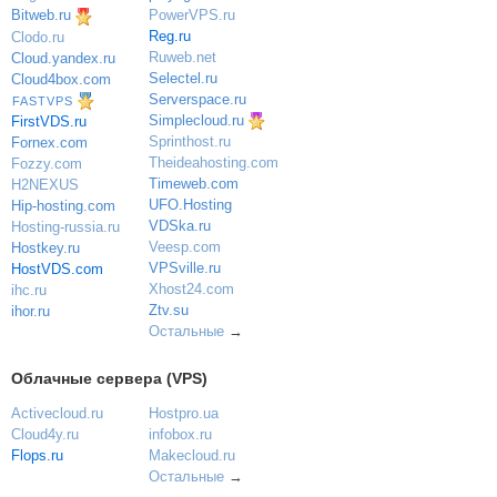
PowerVPS.ru
Bitweb.ru
Reg.ru
Clodo.ru
Ruweb.net
Cloud.yandex.ru
Selectel.ru
Cloud4box.com
Serverspace.ru
FASTVPS
Simplecloud.ru
FirstVDS.ru
Sprinthost.ru
Fornex.com
Theideahosting.com
Fozzy.com
Timeweb.com
H2NEXUS
UFO.Hosting
Hip-hosting.com
VDSka.ru
Hosting-russia.ru
Veesp.com
Hostkey.ru
VPSville.ru
HostVDS.com
Xhost24.com
ihc.ru
Ztv.su
ihor.ru
Остальные
→
Облачные сервера (VPS)
Activecloud.ru
Hostpro.ua
Cloud4y.ru
infobox.ru
Flops.ru
Makecloud.ru
Остальные
→