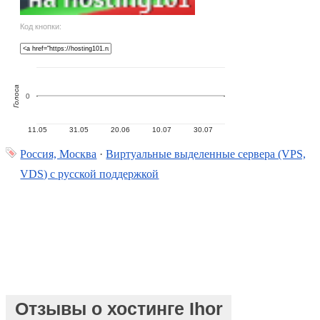
Код кнопки:
Голоса
0
11.05
31.05
20.06
10.07
30.07
Россия, Москва
·
Виртуальные выделенные сервера (VPS,
VDS) с русской поддержкой
Отзывы о хостинге Ihor