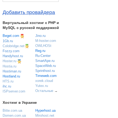
Добавить провайдера
Виртуальный хостинг c PHP и
MySQL с русской поддержкой
Beget.com
Jino.ru
M-hoster.com
1Gb.ru
OWLHOSt
Colobridge.net
Reg.ru
Fozzy.com
Ru-Center
Handyhost.ru
SmartApe.ru
Hoster.ru
SpaceWeb.ru
Hostia.ru
Sprinthost.ru
Hostiman.ru
Timeweb.com
Hostland.ru
xorek.cloud
HTS.ru
Yutex.ru
ihc.ru
Остальные
→
ISPserver.com
Хостинг в Украине
Bitte.com.ua
Hyperhost.ua
Domen.com.ua
Mirohost.net