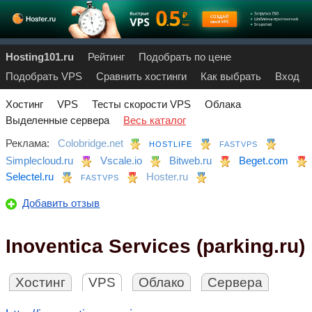
Hosting101.ru
Рейтинг
Подобрать по цене
Подобрать VPS
Сравнить хостинги
Как выбрать
Вход
Хостинг
VPS
Тесты скорости VPS
Облака
Выделенные сервера
Весь каталог
Реклама:
Colobridge.net
HOSTLIFE
FASTVPS
Simplecloud.ru
Vscale.io
Bitweb.ru
Beget.com
Selectel.ru
Hoster.ru
FASTVPS
Добавить отзыв
Inoventica Services (parking.ru)
Хостинг
VPS
Облако
Сервера