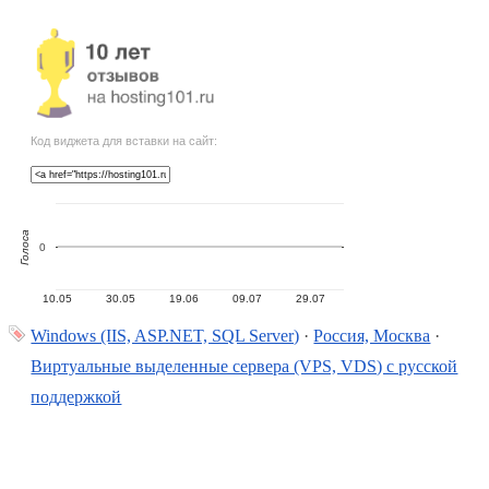
Код виджета для вставки на сайт:
Голоса
0
10.05
30.05
19.06
09.07
29.07
Windows (IIS, ASP.NET, SQL Server)
·
Россия, Москва
·
Виртуальные выделенные сервера (VPS, VDS) с русской
поддержкой