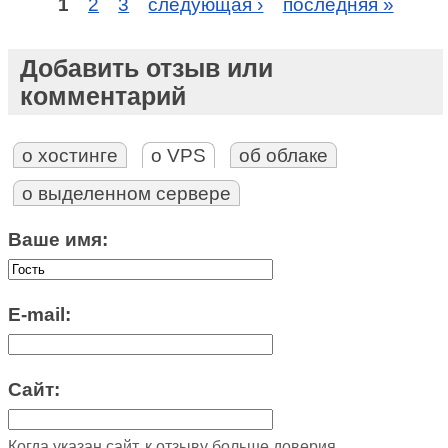
1
2
3
следующая ›
последняя »
Добавить отзыв или
комментарий
о хостинге
о VPS
об облаке
о выделенном сервере
Ваше имя:
E-mail:
Сайт:
Когда указан сайт, к отзыву больше доверия