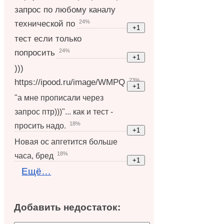
запрос по любому каналу
24%
технической по
тест если только
24%
попросить
)))
23%
https://ipood.ru/image/WMPQ
"а мне прописали через
запрос птр)))"... как и тест -
18%
просить надо.
Новая ос апгетится больше
18%
часа, бред
Ещё…
Добавить недостаток: