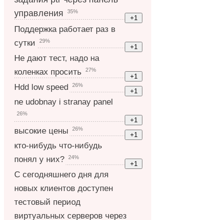
35%
управления
Поддержка работает раз в
29%
сутки
Не дают тест, надо на
27%
коленках просить
26%
Hdd low speed
ne udobnay i stranay panel
26%
26%
высокие цены
кто-нибудь что-нибудь
24%
понял у них?
С сегодняшнего дня для
новых клиентов доступен
тестовый период
виртуальных серверов через