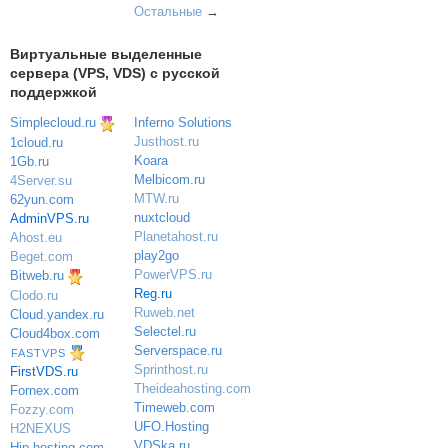
Остальные
→
Виртуальные выделенные
сервера (VPS, VDS) с русской
поддержкой
Simplecloud.ru
Inferno Solutions
Justhost.ru
1cloud.ru
Koara
1Gb.ru
Melbicom.ru
4Server.su
MTW.ru
62yun.com
nuxtcloud
AdminVPS.ru
Planetahost.ru
Ahost.eu
play2go
Beget.com
PowerVPS.ru
Bitweb.ru
Reg.ru
Clodo.ru
Ruweb.net
Cloud.yandex.ru
Selectel.ru
Cloud4box.com
Serverspace.ru
FASTVPS
Sprinthost.ru
FirstVDS.ru
Theideahosting.com
Fornex.com
Timeweb.com
Fozzy.com
UFO.Hosting
H2NEXUS
VDSka.ru
Hip-hosting.com