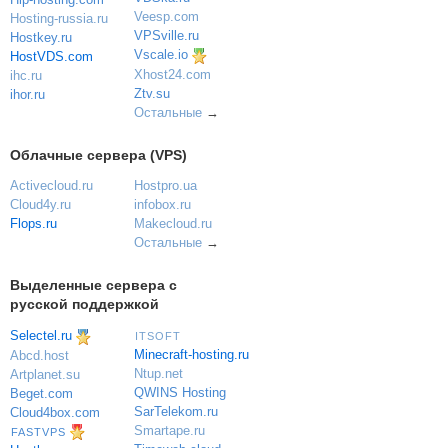
Veesp.com
Hosting-russia.ru
VPSville.ru
Hostkey.ru
Vscale.io
HostVDS.com
Xhost24.com
ihc.ru
Ztv.su
ihor.ru
Остальные
→
Облачные сервера (VPS)
Activecloud.ru
Hostpro.ua
Cloud4y.ru
infobox.ru
Flops.ru
Makecloud.ru
Остальные
→
Выделенные сервера с
русской поддержкой
Selectel.ru
ITSOFT
Minecraft-hosting.ru
Abcd.host
Ntup.net
Artplanet.su
QWINS Hosting
Beget.com
SarTelekom.ru
Cloud4box.com
Smartape.ru
FASTVPS