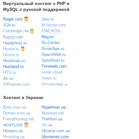
Виртуальный хостинг c PHP и
MySQL с русской поддержкой
Beget.com
Jino.ru
M-hoster.com
1Gb.ru
OWLHOSt
Colobridge.net
Reg.ru
Fozzy.com
Ru-Center
Handyhost.ru
SmartApe.ru
Hoster.ru
SpaceWeb.ru
Hostia.ru
Sprinthost.ru
Hostiman.ru
Timeweb.com
Hostland.ru
xorek.cloud
HTS.ru
Yutex.ru
ihc.ru
Остальные
→
ISPserver.com
Хостинг в Украине
Bitte.com.ua
Hyperhost.ua
Domen.com.ua
Mirohost.net
Friendhosting.net
TheHost.ua
Uh.ua
HOSTLIFE
Ukraine.com.ua
Hostpro.ua
Ukrnames.com
Hvosting.ua