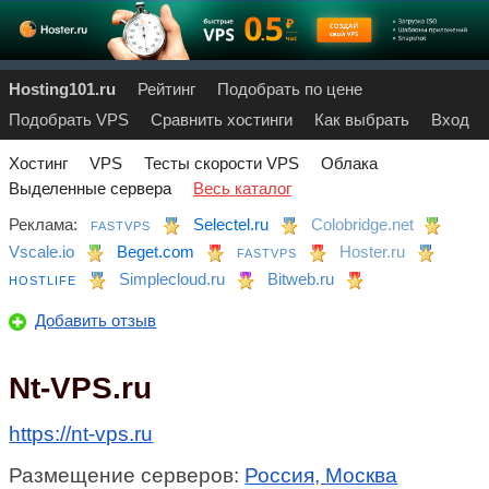
Hosting101.ru
Рейтинг
Подобрать по цене
Подобрать VPS
Сравнить хостинги
Как выбрать
Вход
Хостинг
VPS
Тесты скорости VPS
Облака
Выделенные сервера
Весь каталог
Реклама:
Selectel.ru
Colobridge.net
FASTVPS
Vscale.io
Beget.com
Hoster.ru
FASTVPS
Simplecloud.ru
Bitweb.ru
HOSTLIFE
Добавить отзыв
Nt-VPS.ru
https://nt-vps.ru
Размещение серверов:
Россия, Москва