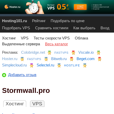
Hosting101.ru
Рейтинг
Подобрать по цене
Подобрать VPS
Сравнить хостинги
Как выбрать
Вход
Хостинг
VPS
Тесты скорости VPS
Облака
Выделенные сервера
Весь каталог
Реклама:
Colobridge.net
Vscale.io
FASTVPS
Hoster.ru
Bitweb.ru
Beget.com
FASTVPS
Simplecloud.ru
Selectel.ru
HOSTLIFE
Добавить отзыв
Stormwall.pro
Хостинг
VPS