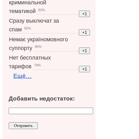
криминальной
83%
тематикой
Сразу выключат за
82%
спам
Немає україномовного
80%
суппорту
Нет бесплатных
79%
тарифов
Ещё…
Добавить недостаток: