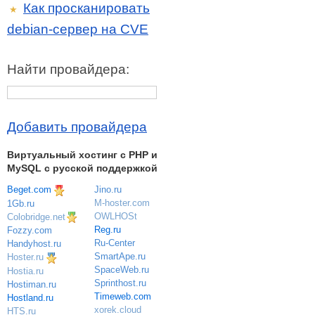
Как просканировать
★
debian-сервер на CVE
Найти провайдера:
Добавить провайдера
Виртуальный хостинг c PHP и
MySQL с русской поддержкой
Beget.com
Jino.ru
M-hoster.com
1Gb.ru
OWLHOSt
Colobridge.net
Reg.ru
Fozzy.com
Ru-Center
Handyhost.ru
SmartApe.ru
Hoster.ru
SpaceWeb.ru
Hostia.ru
Sprinthost.ru
Hostiman.ru
Timeweb.com
Hostland.ru
xorek.cloud
HTS.ru