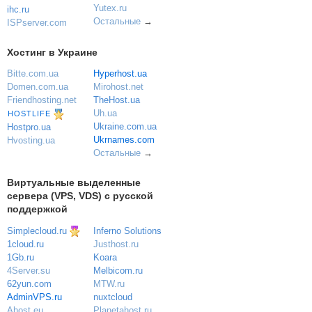
Yutex.ru
ihc.ru
Остальные
→
ISPserver.com
Хостинг в Украине
Bitte.com.ua
Hyperhost.ua
Domen.com.ua
Mirohost.net
Friendhosting.net
TheHost.ua
Uh.ua
HOSTLIFE
Ukraine.com.ua
Hostpro.ua
Ukrnames.com
Hvosting.ua
Остальные
→
Виртуальные выделенные
сервера (VPS, VDS) с русской
поддержкой
Simplecloud.ru
Inferno Solutions
Justhost.ru
1cloud.ru
Koara
1Gb.ru
Melbicom.ru
4Server.su
MTW.ru
62yun.com
nuxtcloud
AdminVPS.ru
Planetahost.ru
Ahost.eu