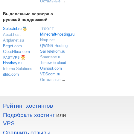
Остальные
→
Выделенные сервера с
русской поддержкой
Selectel.ru
ITSOFT
Minecraft-hosting.ru
Abcd.host
Ntup.net
Artplanet.su
QWINS Hosting
Beget.com
SarTelekom.ru
Cloud4box.com
Smartape.ru
FASTVPS
Timeweb.cloud
Hostkey.ru
Unihost.com
Inferno Solutions
VDScom.ru
itldc.com
Остальные
→
Рейтинг хостингов
Подобрать хостинг
или
VPS
Сравнить отзывы