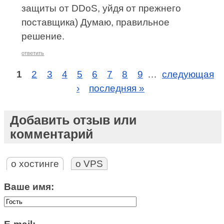
защиты от DDoS, уйдя от прежнего
поставщика) Думаю, правильное
решение.
ответить
1
2
3
4
5
6
7
8
9
…
следующая
›
последняя »
Добавить отзыв или
комментарий
о хостинге
о VPS
Ваше имя: