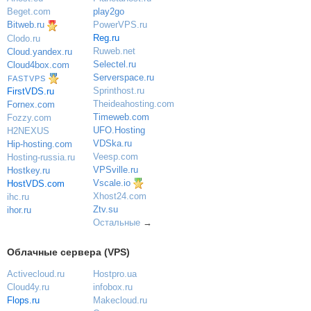
play2go
Beget.com
PowerVPS.ru
Bitweb.ru
Reg.ru
Clodo.ru
Ruweb.net
Cloud.yandex.ru
Selectel.ru
Cloud4box.com
Serverspace.ru
FASTVPS
Sprinthost.ru
FirstVDS.ru
Theideahosting.com
Fornex.com
Timeweb.com
Fozzy.com
UFO.Hosting
H2NEXUS
VDSka.ru
Hip-hosting.com
Veesp.com
Hosting-russia.ru
VPSville.ru
Hostkey.ru
Vscale.io
HostVDS.com
Xhost24.com
ihc.ru
Ztv.su
ihor.ru
Остальные
→
Облачные сервера (VPS)
Activecloud.ru
Hostpro.ua
Cloud4y.ru
infobox.ru
Flops.ru
Makecloud.ru