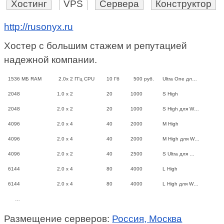
Хостинг
VPS
Сервера
Конструктор
http://rusonyx.ru
Хостер с большим стажем и репутацией
надежной компании.
1536
МБ RAM
2.0x 2
ГГц CPU
10
Гб
500
руб.
Ultra One дл…
2048
1.0 x 2
20
1000
S High
2048
2.0 x 2
20
1000
S High для W…
4096
2.0 x 4
40
2000
M High
4096
2.0 x 4
40
2000
M High для W…
4096
2.0 x 2
40
2500
S Ultra для …
6144
2.0 x 4
80
4000
L High
6144
2.0 x 4
80
4000
L High для W…
…
Размещение серверов:
Россия, Москва