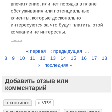
впечатление, или нет порядка в плане
обслуживания или потенциальные
клиенты, которые досконально
интересуются за что будут платить, этой
компании не интересны.
ответить
« первая
‹ предыдущая
…
8
9
10
11
12
13
14
15
16
17
18
›
последняя »
Добавить отзыв или
комментарий
о хостинге
о VPS