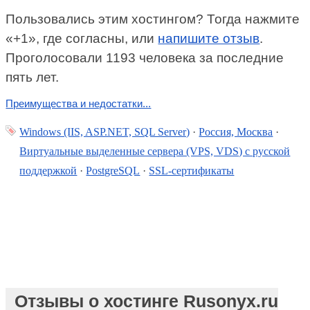
Пользовались этим хостингом? Тогда нажмите
«+1», где согласны, или
напишите отзыв
.
Проголосовали 1193 человека за последние
пять лет.
Преимущества и недостатки...
Windows (IIS, ASP.NET, SQL Server)
·
Россия, Москва
·
Виртуальные выделенные сервера (VPS, VDS) с русской
поддержкой
·
PostgreSQL
·
SSL-сертификаты
Отзывы о хостинге Rusonyx.ru