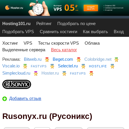
Hosting101.ru
Рейтинг
Подобрать по цене
Подобрать VPS
Сравнить хостинги
Как выбрать
Вход
Хостинг
VPS
Тесты скорости VPS
Облака
Выделенные сервера
Весь каталог
Реклама:
Bitweb.ru
Beget.com
Colobridge.net
Vscale.io
Selectel.ru
FASTVPS
HOSTLIFE
Simplecloud.ru
Hoster.ru
FASTVPS
Добавить отзыв
Rusonyx.ru (Русоникс)