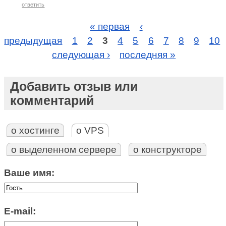
ответить
« первая
‹
предыдущая
1
2
3
4
5
6
7
8
9
10
следующая ›
последняя »
Добавить отзыв или
комментарий
о хостинге
о VPS
о выделенном сервере
о конструкторе
Ваше имя:
E-mail: