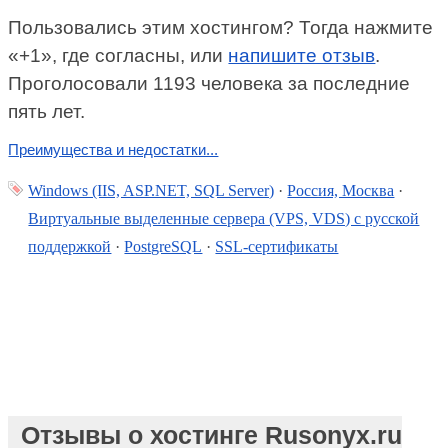
Пользовались этим хостингом? Тогда нажмите
«+1», где согласны, или
напишите отзыв
.
Проголосовали 1193 человека за последние
пять лет.
Преимущества и недостатки...
Windows (IIS, ASP.NET, SQL Server)
·
Россия, Москва
·
Виртуальные выделенные сервера (VPS, VDS) с русской
поддержкой
·
PostgreSQL
·
SSL-сертификаты
Отзывы о хостинге Rusonyx.ru