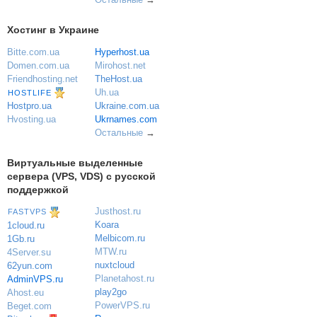
Хостинг в Украине
Bitte.com.ua
Hyperhost.ua
Domen.com.ua
Mirohost.net
Friendhosting.net
TheHost.ua
Uh.ua
HOSTLIFE
Ukraine.com.ua
Hostpro.ua
Ukrnames.com
Hvosting.ua
Остальные
→
Виртуальные выделенные
сервера (VPS, VDS) с русской
поддержкой
Justhost.ru
FASTVPS
Koara
1cloud.ru
Melbicom.ru
1Gb.ru
MTW.ru
4Server.su
nuxtcloud
62yun.com
Planetahost.ru
AdminVPS.ru
play2go
Ahost.eu
PowerVPS.ru
Beget.com