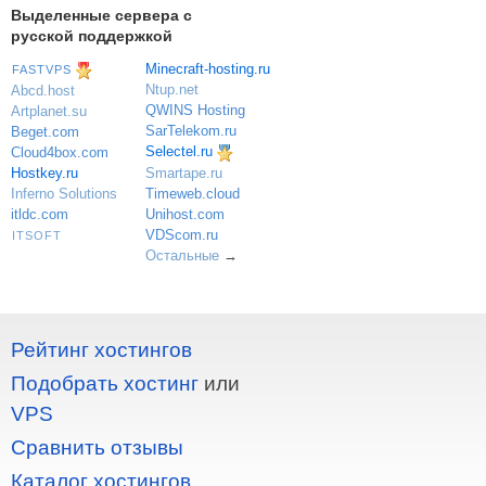
Выделенные сервера с
русской поддержкой
Minecraft-hosting.ru
FASTVPS
Ntup.net
Abcd.host
QWINS Hosting
Artplanet.su
SarTelekom.ru
Beget.com
Selectel.ru
Cloud4box.com
Hostkey.ru
Smartape.ru
Inferno Solutions
Timeweb.cloud
itldc.com
Unihost.com
VDScom.ru
ITSOFT
Остальные
→
Рейтинг хостингов
Подобрать хостинг
или
VPS
Сравнить отзывы
Каталог хостингов