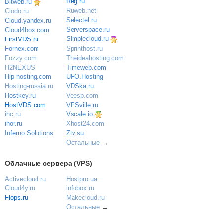
Reg.ru
Bitweb.ru
Ruweb.net
Clodo.ru
Selectel.ru
Cloud.yandex.ru
Serverspace.ru
Cloud4box.com
Simplecloud.ru
FirstVDS.ru
Sprinthost.ru
Fornex.com
Theideahosting.com
Fozzy.com
Timeweb.com
H2NEXUS
UFO.Hosting
Hip-hosting.com
VDSka.ru
Hosting-russia.ru
Veesp.com
Hostkey.ru
VPSville.ru
HostVDS.com
Vscale.io
ihc.ru
ihor.ru
Xhost24.com
Inferno Solutions
Ztv.su
Остальные
→
Облачные сервера (VPS)
Activecloud.ru
Hostpro.ua
Cloud4y.ru
infobox.ru
Flops.ru
Makecloud.ru
Остальные
→