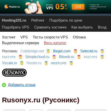
Hosting101.ru
Рейтинг
Подобрать по цене
Подобрать VPS
Сравнить хостинги
Как выбрать
Вход
Хостинг
VPS
Тесты скорости VPS
Облака
Выделенные сервера
Весь каталог
Реклама:
Colobridge.net
Beget.com
Selectel.ru
Simplecloud.ru
Bitweb.ru
FASTVPS
FASTVPS
Vscale.io
Hoster.ru
HOSTLIFE
Добавить отзыв
Rusonyx.ru (Русоникс)