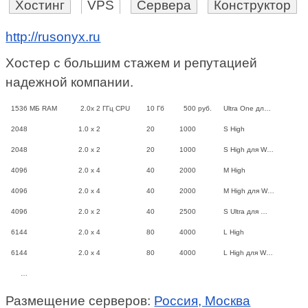
Хостинг
VPS
Сервера
Конструктор
http://rusonyx.ru
Хостер с большим стажем и репутацией
надежной компании.
1536
МБ RAM
2.0x 2
ГГц CPU
10
Гб
500
руб.
Ultra One дл…
2048
1.0 x 2
20
1000
S High
2048
2.0 x 2
20
1000
S High для W…
4096
2.0 x 4
40
2000
M High
4096
2.0 x 4
40
2000
M High для W…
4096
2.0 x 2
40
2500
S Ultra для …
6144
2.0 x 4
80
4000
L High
6144
2.0 x 4
80
4000
L High для W…
…
Размещение серверов:
Россия, Москва