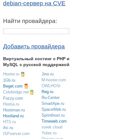
debian-сервер на CVE
Найти провайдера:
Добавить провайдера
Виртуальный хостинг c PHP и
MySQL с русской поддержкой
Hoster.ru
Jino.ru
M-hoster.com
1Gb.ru
OWLHOSt
Beget.com
Reg.ru
Colobridge.net
Ru-Center
Fozzy.com
SmartApe.ru
Hostia.ru
SpaceWeb.ru
Hostiman.ru
Sprinthost.ru
Hostland.ru
Timeweb.com
HTS.ru
xorek.cloud
ihc.ru
Yutex.ru
ISPserver.com
Остальные
→