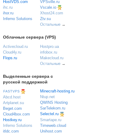
VPSville.ru
HostVDS.com
Vscale.io
ihc.ru
ihor.ru
Xhost24.com
Inferno Solutions
Ztv.su
Остальные
→
Облачные сервера (VPS)
Activecloud.ru
Hostpro.ua
Cloud4y.ru
infobox.ru
Flops.ru
Makecloud.ru
Остальные
→
Выделенные сервера с
русской поддержкой
Minecraft-hosting.ru
FASTVPS
Ntup.net
Abcd.host
QWINS Hosting
Artplanet.su
SarTelekom.ru
Beget.com
Selectel.ru
Cloud4box.com
Hostkey.ru
Smartape.ru
Inferno Solutions
Timeweb.cloud
itldc.com
Unihost.com