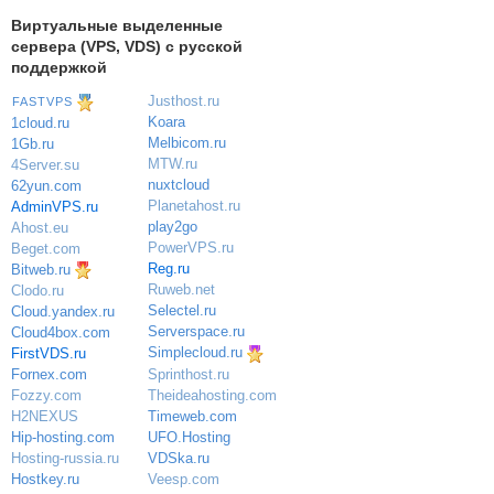
Виртуальные выделенные
сервера (VPS, VDS) с русской
поддержкой
Justhost.ru
FASTVPS
Koara
1cloud.ru
Melbicom.ru
1Gb.ru
MTW.ru
4Server.su
nuxtcloud
62yun.com
Planetahost.ru
AdminVPS.ru
play2go
Ahost.eu
PowerVPS.ru
Beget.com
Reg.ru
Bitweb.ru
Ruweb.net
Clodo.ru
Selectel.ru
Cloud.yandex.ru
Serverspace.ru
Cloud4box.com
Simplecloud.ru
FirstVDS.ru
Sprinthost.ru
Fornex.com
Theideahosting.com
Fozzy.com
Timeweb.com
H2NEXUS
UFO.Hosting
Hip-hosting.com
VDSka.ru
Hosting-russia.ru
Veesp.com
Hostkey.ru