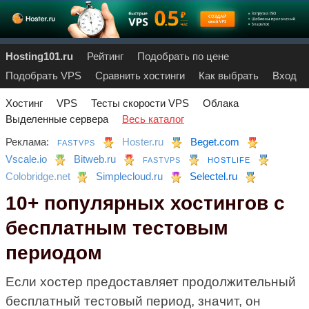
Hosting101.ru
Рейтинг
Подобрать по цене
Подобрать VPS
Сравнить хостинги
Как выбрать
Вход
Хостинг
VPS
Тесты скорости VPS
Облака
Выделенные сервера
Весь каталог
Реклама:
Hoster.ru
Beget.com
FASTVPS
Vscale.io
Bitweb.ru
FASTVPS
HOSTLIFE
Colobridge.net
Simplecloud.ru
Selectel.ru
10+ популярных хостингов с
бесплатным тестовым
периодом
Если хостер предоставляет продолжительный
бесплатный тестовый период, значит, он