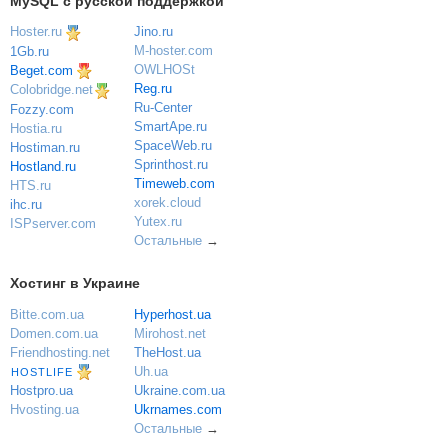
MySQL с русской поддержкой
Hoster.ru
Jino.ru
M-hoster.com
1Gb.ru
OWLHOSt
Beget.com
Reg.ru
Colobridge.net
Ru-Center
Fozzy.com
SmartApe.ru
Hostia.ru
SpaceWeb.ru
Hostiman.ru
Sprinthost.ru
Hostland.ru
Timeweb.com
HTS.ru
xorek.cloud
ihc.ru
Yutex.ru
ISPserver.com
Остальные
→
Хостинг в Украине
Bitte.com.ua
Hyperhost.ua
Domen.com.ua
Mirohost.net
Friendhosting.net
TheHost.ua
Uh.ua
HOSTLIFE
Ukraine.com.ua
Hostpro.ua
Ukrnames.com
Hvosting.ua
Остальные
→