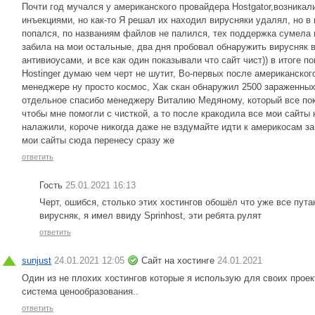
Почти год мучался у американского провайдера Hostgator,возника
инъекциями, но как-то Я решал их находил вирусняки удалял, но в
попался, по названиям файлов не палился, тех поддержка сумела в
забила на мои остальные, два дня пробовал обнаружить вирусняк
антивиоусами, и все как один показывали что сайт чист)) в итоге п
Hostinger думаю чем черт не шутит, Во-первых после американског
менеджере ну просто космос, Хак скан обнаружил 2500 зараженных
отдельное спасибо менеджеру Виталию Медяному, который все пок
чтобы мне помогли с чисткой, а то после кракодила все мои сайты 
налажили, короче никогда даже не вздумайте идти к америкосам за 
мои сайты сюда перенесу сразу же
ответить
Гость
25.01.2021 16:13
Черт, ошибся, столько этих хостингов обошёл что уже все пута
вирусняк, я имел ввиду Sprinhost, эти ребята рулят
ответить
sunjust
24.01.2021 12:05
Сайт на хостинге
24.01.2021
Один из не плохих хостингов которые я использую для своих проек
система ценообразования..
ответить