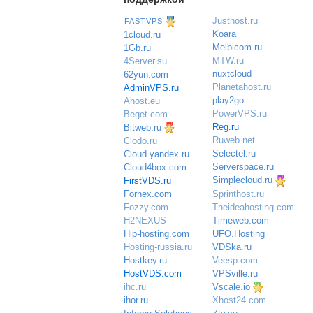
Justhost.ru
FASTVPS
Koara
1cloud.ru
Melbicom.ru
1Gb.ru
MTW.ru
4Server.su
nuxtcloud
62yun.com
Planetahost.ru
AdminVPS.ru
play2go
Ahost.eu
PowerVPS.ru
Beget.com
Reg.ru
Bitweb.ru
Ruweb.net
Clodo.ru
Selectel.ru
Cloud.yandex.ru
Serverspace.ru
Cloud4box.com
Simplecloud.ru
FirstVDS.ru
Sprinthost.ru
Fornex.com
Theideahosting.com
Fozzy.com
Timeweb.com
H2NEXUS
UFO.Hosting
Hip-hosting.com
VDSka.ru
Hosting-russia.ru
Veesp.com
Hostkey.ru
VPSville.ru
HostVDS.com
Vscale.io
ihc.ru
ihor.ru
Xhost24.com