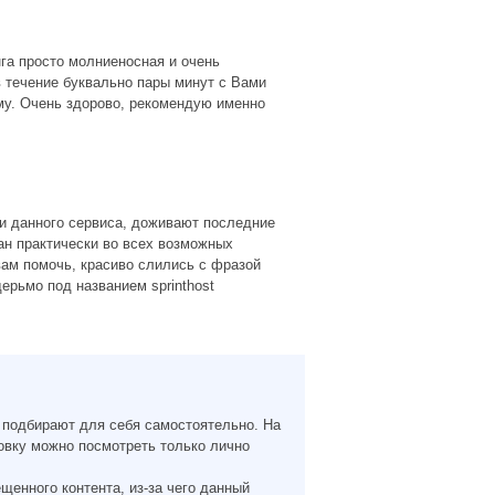
нга просто молниеносная и очень
в течение буквально пары минут с Вами
му. Очень здорово, рекомендую именно
ки данного сервиса, доживают последние
ан практически во всех возможных
вам помочь, красиво слились с фразой
дерьмо под названием sprinthost
 подбирают для себя самостоятельно. На
ровку можно посмотреть только лично
щенного контента, из-за чего данный