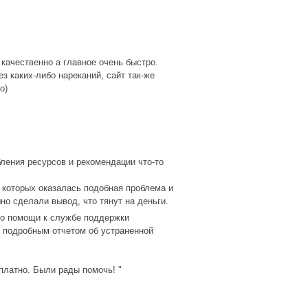
 качественно а главное очень быстро.
з каких-либо нареканий, сайт так-же
о)
ления ресурсов и рекомендации что-то
 которых оказалась подобная проблема и
но сделали вывод, что тянут на деньги.
 о помощи к службе поддержки
с подробным отчетом об устраненной
платно. Были рады помочь! "