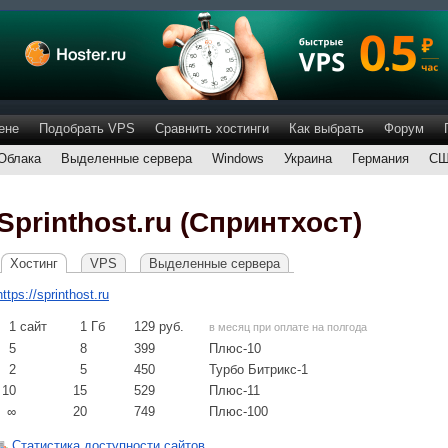
ене
Подобрать VPS
Сравнить хостинги
Как выбрать
Форум
Облака
Выделенные сервера
Windows
Украина
Германия
С
Sprinthost.ru (Спринтхост)
Хостинг
VPS
Выделенные сервера
https://sprinthost.ru
1
сайт
1
Гб
129
руб.
в месяц при оплате на полгода
5
8
399
Плюс-10
2
5
450
Турбо Битрикс-1
10
15
529
Плюс-11
∞
20
749
Плюс-100
Статистика доступности сайтов