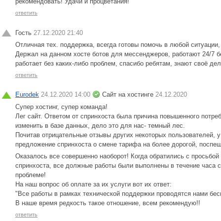
рекомендовать! Удачи и процветания!
ответить
Гость
27.12.2020 21:40
Отличная тех. поддержка, всегда готовы помочь в любой ситуации,
Держал на данном хосте ботов для мессенджеров, работают 24/7 бе
работает без каких-либо проблем, спасибо ребятам, знают своё дел
ответить
Eurodek
24.12.2020 14:00
Сайт на хостинге
24.12.2020
Супер хостинг, супер команда!
Лег сайт. Ответом от спринхоста была причина повышенного потреб
изменить в базе данных, дело это для нас- темный лес.
Почитав отрицательные отзывы других некоторых пользователей, у
предложение спринхоста о смене тарифа на более дорогой, поспеш
Оказалось все совершенно наоборот! Когда обратились с просьбой
спринхоста, все должные работы были выполнены в течение часа 
проблеме!
На наш вопрос об оплате за их услуги вот их ответ:
"Все работы в рамках технической поддержки проводятся нами бес
В наше время редкость такое отношение, всем рекомендую!!
ответить