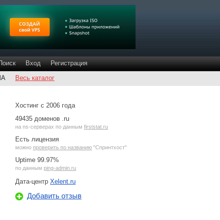
Поиск
Вход
Регистрация
ША
Весь каталог
Хостинг с 2006 года
49435 доменов .ru
на
ns-серверах
по данным
firststat.ru
Есть лицензия
можно
проверить по названию
"Спринтхост"
Uptime 99.97%
по данным
ping-admin.ru
Дата-центр
Xelent.ru
Добавить отзыв