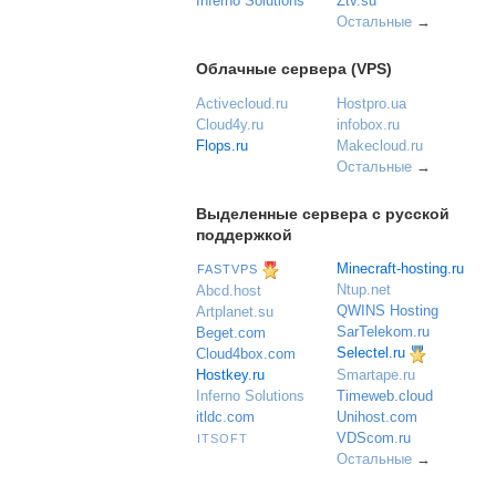
Inferno Solutions
Ztv.su
Остальные
→
Облачные сервера (VPS)
Activecloud.ru
Hostpro.ua
Cloud4y.ru
infobox.ru
Flops.ru
Makecloud.ru
Остальные
→
Выделенные сервера с русской
поддержкой
Minecraft-hosting.ru
FASTVPS
Ntup.net
Abcd.host
QWINS Hosting
Artplanet.su
SarTelekom.ru
Beget.com
Selectel.ru
Cloud4box.com
Hostkey.ru
Smartape.ru
Inferno Solutions
Timeweb.cloud
itldc.com
Unihost.com
VDScom.ru
ITSOFT
Остальные
→