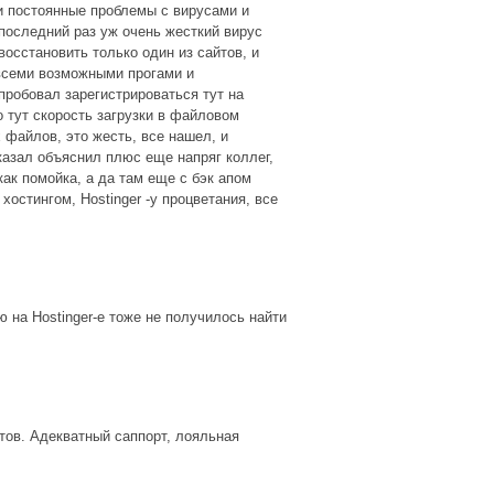
ли постоянные проблемы с вирусами и
 последний раз уж очень жесткий вирус
осстановить только один из сайтов, и
 всеми возможными прогами и
опробовал зарегистрироваться тут на
о тут скорость загрузки в файловом
 файлов, это жесть, все нашел, и
азал объяснил плюс еще напряг коллег,
как помойка, а да там еще с бэк апом
хостингом, Hostinger -у процветания, все
ю на Hostinger-e тоже не получилось найти
тов. Адекватный саппорт, лояльная