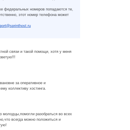
пке федеральных номеров попадаются те,
етственно, этот номер телефона может
port@sprinthost.ru
тной связи и такой помощи, хотя у меня
оветую!!!
вановне за оперативное и
ему коллективу хостинга.
о молодцы,помогли разобраться во всех
но,что всегда можно положиться и
тую!