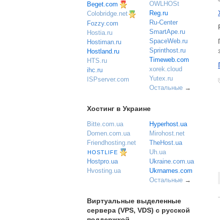
OWLHOSt
Beget.com
Reg.ru
Colobridge.net
Ru-Center
Fozzy.com
SmartApe.ru
Hostia.ru
SpaceWeb.ru
Hostiman.ru
Sprinthost.ru
Hostland.ru
Timeweb.com
HTS.ru
xorek.cloud
ihc.ru
Yutex.ru
ISPserver.com
Остальные
→
Хостинг в Украине
Bitte.com.ua
Hyperhost.ua
Domen.com.ua
Mirohost.net
Friendhosting.net
TheHost.ua
Uh.ua
HOSTLIFE
Ukraine.com.ua
Hostpro.ua
Ukrnames.com
Hvosting.ua
Остальные
→
Виртуальные выделенные
сервера (VPS, VDS) с русской
поддержкой