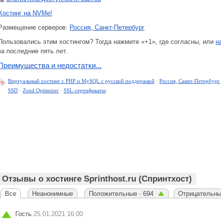
Хостинг на NVMe!
Размещение серверов:
Россия, Санкт-Петербург
Пользовались этим хостингом? Тогда нажмите «+1», где согласны, или
н
за последние пять лет.
Преимущества и недостатки...
Виртуальный хостинг c PHP и MySQL с русской поддержкой
·
Россия, Санкт-Петербург
SSD
·
Zend Optimizer
·
SSL-сертификаты
Отзывы о хостинге Sprinthost.ru (Спринтхост)
Все
Неанонимные
Положительные · 694
Отрицательны
Гость
25.01.2021 16:00