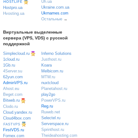
Uh.ua
HOSTLIFE
Ukraine.com.ua
Hostpro.ua
Ukrnames.com
Hvosting.ua
Остальные
→
Виртуальные выделенные
сервера (VPS, VDS) с русской
поддержкой
Simplecloud.ru
Inferno Solutions
Justhost.ru
1cloud.ru
Koara
1Gb.ru
Melbicom.ru
4Server.su
MTW.ru
62yun.com
nuxtcloud
AdminVPS.ru
Planetahost.ru
Ahost.eu
play2go
Beget.com
PowerVPS.ru
Bitweb.ru
Reg.ru
Clodo.ru
Ruweb.net
Cloud.yandex.ru
Selectel.ru
Cloud4box.com
Serverspace.ru
FASTVPS
Sprinthost.ru
FirstVDS.ru
Theideahosting.com
Fornex.com