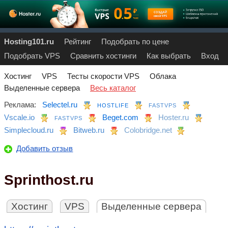
Hosting101.ru
Рейтинг
Подобрать по цене
Подобрать VPS
Сравнить хостинги
Как выбрать
Вход
Хостинг
VPS
Тесты скорости VPS
Облака
Выделенные сервера
Весь каталог
Реклама:
Selectel.ru
HOSTLIFE
FASTVPS
Vscale.io
Beget.com
Hoster.ru
FASTVPS
Simplecloud.ru
Bitweb.ru
Colobridge.net
Добавить отзыв
Sprinthost.ru
Хостинг
VPS
Выделенные сервера