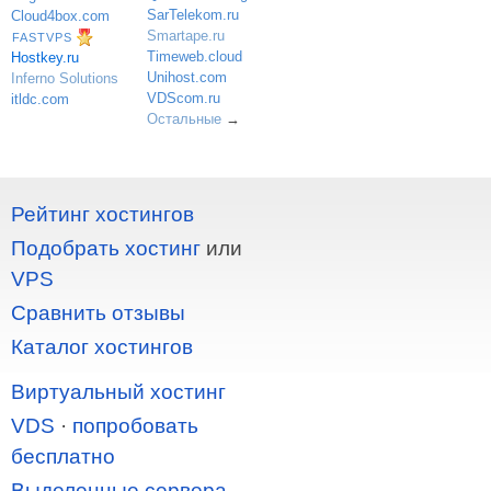
SarTelekom.ru
Cloud4box.com
Smartape.ru
FASTVPS
Timeweb.cloud
Hostkey.ru
Unihost.com
Inferno Solutions
VDScom.ru
itldc.com
Остальные
→
Рейтинг хостингов
Подобрать хостинг
или
VPS
Сравнить отзывы
Каталог хостингов
Виртуальный хостинг
VDS
·
попробовать
бесплатно
Выделенные сервера