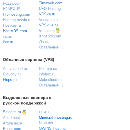
Timeweb.com
Fozzy.com
UFO.Hosting
H2NEXUS
VDSka.ru
Hip-hosting.com
Veesp.com
Hosting-russia.ru
VPSville.ru
Hostkey.ru
Vscale.io
HostVDS.com
Xhost24.com
ihc.ru
Ztv.su
ihor.ru
Остальные
→
Облачные сервера (VPS)
Activecloud.ru
Hostpro.ua
Cloud4y.ru
infobox.ru
Flops.ru
Makecloud.ru
Остальные
→
Выделенные сервера с
русской поддержкой
Selectel.ru
ITSOFT
Minecraft-hosting.ru
Abcd.host
Ntup.net
Artplanet.su
QWINS Hosting
Beget.com