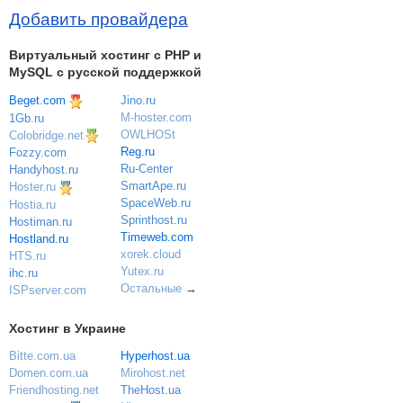
Добавить провайдера
Виртуальный хостинг c PHP и
MySQL с русской поддержкой
Beget.com
Jino.ru
M-hoster.com
1Gb.ru
OWLHOSt
Colobridge.net
Reg.ru
Fozzy.com
Ru-Center
Handyhost.ru
SmartApe.ru
Hoster.ru
SpaceWeb.ru
Hostia.ru
Sprinthost.ru
Hostiman.ru
Timeweb.com
Hostland.ru
xorek.cloud
HTS.ru
Yutex.ru
ihc.ru
Остальные
→
ISPserver.com
Хостинг в Украине
Bitte.com.ua
Hyperhost.ua
Domen.com.ua
Mirohost.net
Friendhosting.net
TheHost.ua