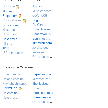
Hoster.ru
Jino.ru
M-hoster.com
1Gb.ru
OWLHOSt
Beget.com
Reg.ru
Colobridge.net
Ru-Center
Fozzy.com
SmartApe.ru
Hostia.ru
SpaceWeb.ru
Hostiman.ru
Sprinthost.ru
Hostland.ru
Timeweb.com
HTS.ru
xorek.cloud
ihc.ru
Yutex.ru
ISPserver.com
Остальные
→
Хостинг в Украине
Bitte.com.ua
Hyperhost.ua
Domen.com.ua
Mirohost.net
Friendhosting.net
TheHost.ua
Uh.ua
HOSTLIFE
Ukraine.com.ua
Hostpro.ua
Ukrnames.com
Hvosting.ua
Остальные
→