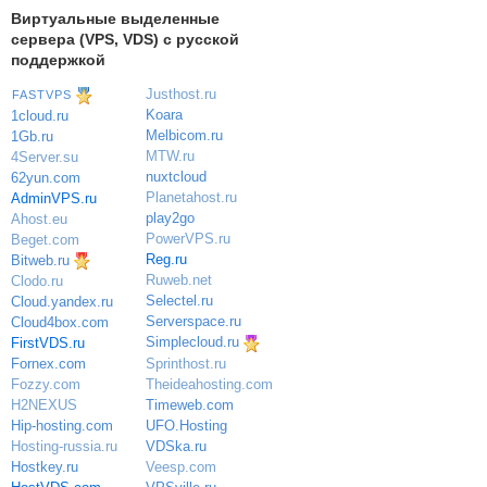
Виртуальные выделенные
сервера (VPS, VDS) с русской
поддержкой
Justhost.ru
FASTVPS
Koara
1cloud.ru
Melbicom.ru
1Gb.ru
MTW.ru
4Server.su
nuxtcloud
62yun.com
Planetahost.ru
AdminVPS.ru
play2go
Ahost.eu
PowerVPS.ru
Beget.com
Reg.ru
Bitweb.ru
Ruweb.net
Clodo.ru
Selectel.ru
Cloud.yandex.ru
Serverspace.ru
Cloud4box.com
Simplecloud.ru
FirstVDS.ru
Sprinthost.ru
Fornex.com
Theideahosting.com
Fozzy.com
Timeweb.com
H2NEXUS
UFO.Hosting
Hip-hosting.com
VDSka.ru
Hosting-russia.ru
Veesp.com
Hostkey.ru