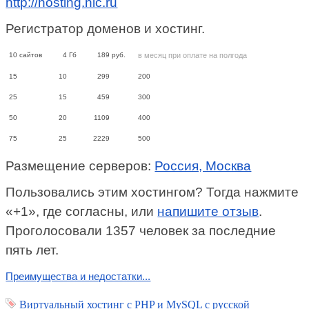
http://hosting.nic.ru
Регистратор доменов и хостинг.
10
сайтов
4
Гб
189
руб.
в месяц при оплате на полгода
15
10
299
200
25
15
459
300
50
20
1109
400
75
25
2229
500
Размещение серверов:
Россия, Москва
Пользовались этим хостингом? Тогда нажмите
«+1», где согласны, или
напишите отзыв
.
Проголосовали 1357 человек за последние
пять лет.
Преимущества и недостатки...
Виртуальный хостинг c PHP и MySQL с русской