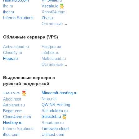
VPSville.ru
HostVDS.com
Vscale.io
ihc.ru
ihor.ru
Xhost24.com
Inferno Solutions
Ztv.su
Остальные
→
Облачные сервера (VPS)
Activecloud.ru
Hostpro.ua
Cloud4y.ru
infobox.ru
Flops.ru
Makecloud.ru
Остальные
→
Выделенные сервера с
русской поддержкой
Minecraft-hosting.ru
FASTVPS
Ntup.net
Abcd.host
QWINS Hosting
Artplanet.su
SarTelekom.ru
Beget.com
Selectel.ru
Cloud4box.com
Hostkey.ru
Smartape.ru
Inferno Solutions
Timeweb.cloud
itldc.com
Unihost.com