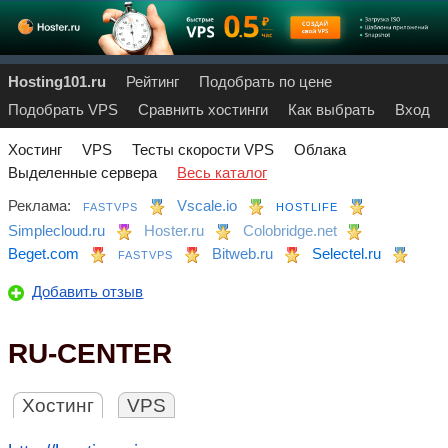
Hosting101.ru
Рейтинг
Подобрать по цене
Подобрать VPS
Сравнить хостинги
Как выбрать
Вход
Хостинг
VPS
Тесты скорости VPS
Облака
Выделенные сервера
Весь каталог
Реклама:
Vscale.io
FASTVPS
HOSTLIFE
Simplecloud.ru
Hoster.ru
Colobridge.net
Beget.com
Bitweb.ru
Selectel.ru
FASTVPS
Добавить отзыв
RU-CENTER
Хостинг
VPS