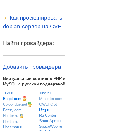
Как просканировать
★
debian-сервер на CVE
Найти провайдера:
Добавить провайдера
Виртуальный хостинг c PHP и
MySQL с русской поддержкой
1Gb.ru
Jino.ru
Beget.com
M-hoster.com
OWLHOSt
Colobridge.net
Reg.ru
Fozzy.com
Ru-Center
Hoster.ru
SmartApe.ru
Hostia.ru
SpaceWeb.ru
Hostiman.ru