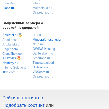
Cloud4y.ru
infobox.ru
Flops.ru
Makecloud.ru
Остальные
→
Выделенные сервера с
русской поддержкой
Selectel.ru
ITSOFT
Minecraft-hosting.ru
Abcd.host
Ntup.net
Artplanet.su
QWINS Hosting
Beget.com
SarTelekom.ru
Cloud4box.com
Smartape.ru
FASTVPS
Timeweb.cloud
Hostkey.ru
Unihost.com
Inferno Solutions
VDScom.ru
itldc.com
Остальные
→
Рейтинг хостингов
Подобрать хостинг
или