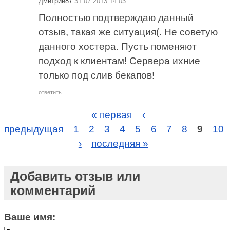
Дмитрий87
31.07.2013 14:03
Полностью подтверждаю данный
отзыв, такая же ситуация(. Не советую
данного хостера. Пусть поменяют
подход к клиентам! Сервера ихние
только под слив бекапов!
ответить
« первая
‹
предыдущая
1
2
3
4
5
6
7
8
9
10
›
последняя »
Добавить отзыв или
комментарий
Ваше имя: