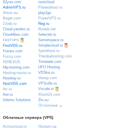
nuxtcloud
62yun.com
Planetahost.ru
AdminVPS.ru
play2go
Ahost.eu
PowerVPS.ru
Beget.com
Reg.ru
Clodo.ru
Ruweb.net
Cloud.yandex.ru
Selectel.ru
Cloud4box.com
Serverspace.ru
FASTVPS
Simplecloud.ru
FirstVDS.ru
Sprinthost.ru
Fornex.com
Theideahosting.com
Fozzy.com
Timeweb.com
H2NEXUS
UFO.Hosting
Hip-hosting.com
VDSka.ru
Hosting-russia.ru
Veesp.com
Hostkey.ru
VPSville.ru
HostVDS.com
Vscale.io
ihc.ru
ihor.ru
Xhost24.com
Inferno Solutions
Ztv.su
Остальные
→
Облачные сервера (VPS)
Activecloud.ru
Hostpro.ua