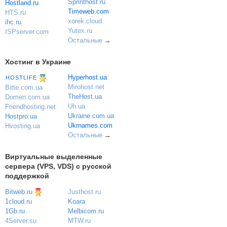
Sprinthost.ru
Hostland.ru
Timeweb.com
HTS.ru
xorek.cloud
ihc.ru
Yutex.ru
ISPserver.com
Остальные
→
Хостинг в Украине
Hyperhost.ua
HOSTLIFE
Mirohost.net
Bitte.com.ua
TheHost.ua
Domen.com.ua
Uh.ua
Friendhosting.net
Ukraine.com.ua
Hostpro.ua
Ukrnames.com
Hvosting.ua
Остальные
→
Виртуальные выделенные
сервера (VPS, VDS) с русской
поддержкой
Bitweb.ru
Justhost.ru
Koara
1cloud.ru
Melbicom.ru
1Gb.ru
MTW.ru
4Server.su