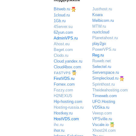
Bitweb.ru
Justhost.ru
Koara
1cloud.ru
Melbicom.ru
1Gb.ru
MTW.ru
4Server.su
nuxtcloud
62yun.com
Planetahost.ru
AdminVPS.ru
play2go
Ahost.eu
PowerVPS.ru
Beget.com
Reg.ru
Clodo.ru
Ruweb.net
Cloud.yandex.ru
Selectel.ru
Cloud4box.com
Serverspace.ru
FASTVPS
Simplecloud.ru
FirstVDS.ru
Sprinthost.ru
Fornex.com
Theideahosting.com
Fozzy.com
Timeweb.com
H2NEXUS
UFO.Hosting
Hip-hosting.com
VDSka.ru
Hosting-russia.ru
Veesp.com
Hostkey.ru
VPSville.ru
HostVDS.com
Vscale.io
ihc.ru
ihor.ru
Xhost24.com