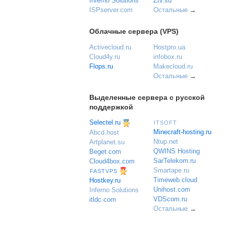
Inferno Solutions
Ztv.su
ISPserver.com
Остальные
→
Облачные сервера (VPS)
Activecloud.ru
Hostpro.ua
Cloud4y.ru
infobox.ru
Flops.ru
Makecloud.ru
Остальные
→
Выделенные сервера с русской
поддержкой
Selectel.ru
ITSOFT
Minecraft-hosting.ru
Abcd.host
Ntup.net
Artplanet.su
QWINS Hosting
Beget.com
SarTelekom.ru
Cloud4box.com
Smartape.ru
FASTVPS
Timeweb.cloud
Hostkey.ru
Unihost.com
Inferno Solutions
VDScom.ru
itldc.com
Остальные
→