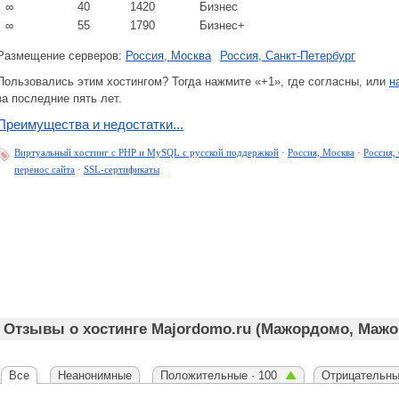
∞
40
1420
Бизнес
∞
55
1790
Бизнес+
Размещение серверов:
Россия, Москва
Россия, Санкт-Петербург
Пользовались этим хостингом? Тогда нажмите «+1», где согласны, или
н
за последние пять лет.
Преимущества и недостатки...
Виртуальный хостинг c PHP и MySQL с русской поддержкой
·
Россия, Москва
·
Россия,
перенос сайта
·
SSL-сертификаты
Отзывы о хостинге Majordomo.ru (Мажордомо, Маж
Все
Неанонимные
Положительные · 100
Отрицательны