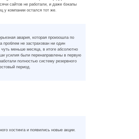
сячи сайтов не работали, и даже бэкапы
ц у компании остался тот же.
ерьезная авария, которая произошла по
а проблем не застрахован ни один
 чуть меньше месяца, в итоге абсолютно
наши усилия были перенаправлены в первую
еработали полностью систему резервного
естовый период.
ого хостинга и появились новые акции.