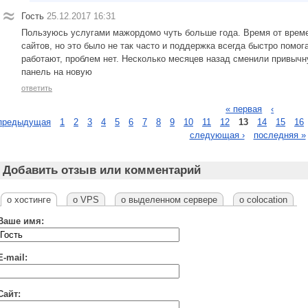
Гость
25.12.2017 16:31
Пользуюсь услугами мажордомо чуть больше года. Время от врем
сайтов, но это было не так часто и поддержка всегда быстро помо
работают, проблем нет. Несколько месяцев назад сменили привыч
панель на новую
ответить
« первая
‹
предыдущая
1
2
3
4
5
6
7
8
9
10
11
12
13
14
15
16
следующая ›
последняя »
Добавить отзыв или комментарий
о хостинге
о VPS
о выделенном сервере
о colocation
Ваше имя:
E-mail:
Сайт: