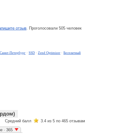
апишите отзыв
. Проголосовали 505 человек
 Санкт-Петербург
·
SSD
·
Zend Optimizer
·
Бесплатный
ордом)
Средний балл
3.4
из 5 по
465
отзывам
е · 365