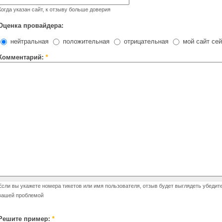
Когда указан сайт, к отзыву больше доверия
Оценка провайдера:
нейтральная
положительная
отрицательная
мой сайт сей
Комментарий:
*
Если вы укажете номера тикетов или имя пользователя, отзыв будет выглядеть убедит
вашей проблемой
Решите пример:
*