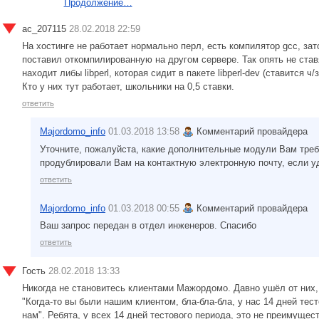
Продолжение…
ac_207115
28.02.2018 22:59
На хостинге не работает нормально перл, есть компилятор gcc, зат
поставил откомпилированную на другом сервере. Так опять не ставя
находит либы libperl, которая сидит в пакете libperl-dev (ставится ч/
Кто у них тут работает, школьники на 0,5 ставки.
ответить
Majordomo_info
01.03.2018 13:58
Комментарий провайдера
Уточните, пожалуйста, какие дополнительные модули Вам треб
продублировали Вам на контактную электронную почту, если у
ответить
Majordomo_info
01.03.2018 00:55
Комментарий провайдера
Ваш запрос передан в отдел инженеров. Спасибо
ответить
Гость
28.02.2018 13:33
Никогда не становитесь клиентами Мажордомо. Давно ушёл от них,
"Когда-то вы были нашим клиентом, бла-бла-бла, у нас 14 дней тест
нам". Ребята, у всех 14 дней тестового периода, это не преимущест