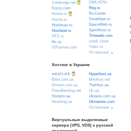
OWLHOSt
Colobridge.net
Reg.ru
Fozzy.com
Ru-Center
Hoster.ru
SmartApe.ru
Hostia.ru
SpaceWeb.ru
Hostiman.ru
Sprinthost.ru
Hostland.ru
Timeweb.com
HTS.ru
xorek.cloud
ihc.ru
Yutex.ru
ISPserver.com
Остальные
→
Хостинг в Украине
Hyperhost.ua
HOSTLIFE
Mirohost.net
Bitte.com.ua
TheHost.ua
Domen.com.ua
Uh.ua
Friendhosting.net
Ukraine.com.ua
Hostpro.ua
Ukrnames.com
Hvosting.ua
Остальные
→
Виртуальные выделенные
сервера (VPS, VDS) с русской
поддержкой