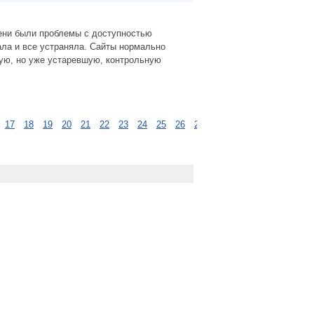
ени были проблемы с доступностью
гала и все устраняла. Сайты нормально
ную, но уже устаревшую, контрольную
17
18
19
20
21
22
23
24
25
26
27
28
29
…