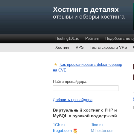
Хостинг в деталях
отзывы и обзоры хостинга
Hosting101.ru
Рейтинг
Подобрать по ц
Хостинг
VPS
Тесты скорости VPS
★
Как просканировать debian-сервер
на CVE
Найти провайдера:
Добавить провайдера
Виртуальный хостинг c PHP и
MySQL с русской поддержкой
1Gb.ru
Jino.ru
Beget.com
M-hoster.com