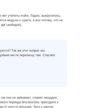
о нет утилиты make. Ладно, выкрутились,
тся модули с cpan'a, а все потому, что не
з apt свободно).
уются? Так же этот вопрос мы
добнее вести переписку там. Спасибо
 так они не забывают, спамят нещадно.
ового периода бла-бла-бла, приходите к
во (у кого-то больше). Зато у других