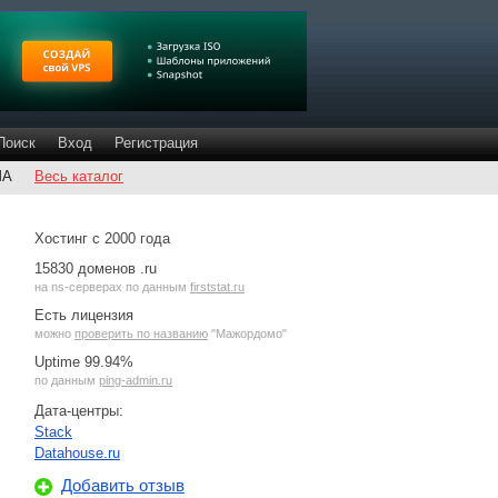
Поиск
Вход
Регистрация
ША
Весь каталог
Хостинг с 2000 года
15830 доменов .ru
на
ns-серверах
по данным
firststat.ru
Есть лицензия
можно
проверить по названию
"Мажордомо"
Uptime 99.94%
по данным
ping-admin.ru
Дата-центры:
Stack
Datahouse.ru
Добавить отзыв