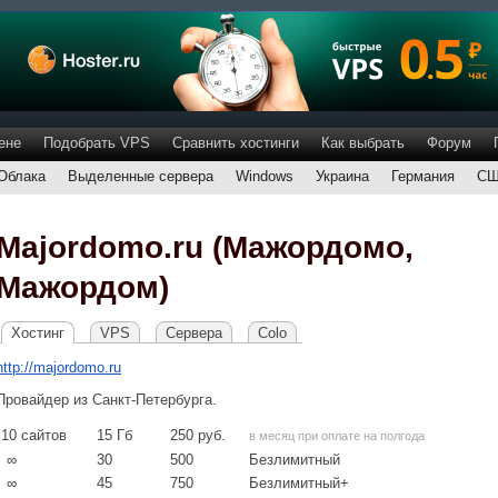
ене
Подобрать VPS
Сравнить хостинги
Как выбрать
Форум
Облака
Выделенные сервера
Windows
Украина
Германия
С
Majordomo.ru (Мажордомо,
Мажордом)
Хостинг
VPS
Сервера
Colo
http://majordomo.ru
Провайдер из Санкт-Петербурга.
10
сайтов
15
Гб
250
руб.
в месяц при оплате на полгода
∞
30
500
Безлимитный
∞
45
750
Безлимитный+