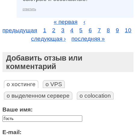
ответить
« первая
‹
предыдущая
1
2
3
4
5
6
7
8
9
10
следующая ›
последняя »
Добавить отзыв или
комментарий
о хостинге
о VPS
о выделенном сервере
о colocation
Ваше имя:
E-mail: