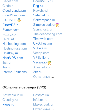
PowerVPS.ru
Beget.com
Reg.ru
Clodo.ru
Ruweb.net
Cloud.yandex.ru
Selectel.ru
Cloud4box.com
Serverspace.ru
FASTVPS
Simplecloud.ru
FirstVDS.ru
Sprinthost.ru
Fornex.com
Theideahosting.com
Fozzy.com
Timeweb.com
H2NEXUS
UFO.Hosting
Hip-hosting.com
VDSka.ru
Hosting-russia.ru
Veesp.com
Hostkey.ru
VPSville.ru
HostVDS.com
Vscale.io
ihc.ru
ihor.ru
Xhost24.com
Inferno Solutions
Ztv.su
Остальные
→
Облачные сервера (VPS)
Activecloud.ru
Hostpro.ua
Cloud4y.ru
infobox.ru
Flops.ru
Makecloud.ru
Остальные
→