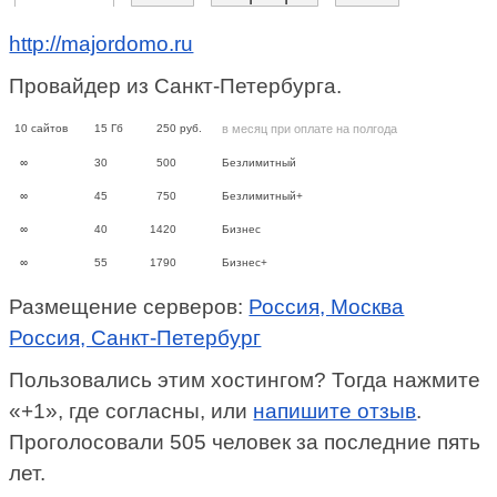
http://majordomo.ru
Провайдер из Санкт-Петербурга.
10
сайтов
15
Гб
250
руб.
в месяц при оплате на полгода
∞
30
500
Безлимитный
∞
45
750
Безлимитный+
∞
40
1420
Бизнес
∞
55
1790
Бизнес+
Размещение серверов:
Россия, Москва
Россия, Санкт-Петербург
Пользовались этим хостингом? Тогда нажмите
«+1», где согласны, или
напишите отзыв
.
Проголосовали 505 человек за последние пять
лет.