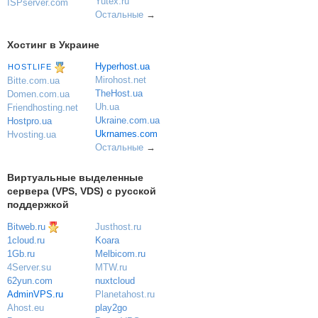
Yutex.ru
ISPserver.com
Остальные
→
Хостинг в Украине
Hyperhost.ua
HOSTLIFE
Mirohost.net
Bitte.com.ua
TheHost.ua
Domen.com.ua
Uh.ua
Friendhosting.net
Ukraine.com.ua
Hostpro.ua
Ukrnames.com
Hvosting.ua
Остальные
→
Виртуальные выделенные
сервера (VPS, VDS) с русской
поддержкой
Bitweb.ru
Justhost.ru
Koara
1cloud.ru
Melbicom.ru
1Gb.ru
MTW.ru
4Server.su
nuxtcloud
62yun.com
Planetahost.ru
AdminVPS.ru
play2go
Ahost.eu