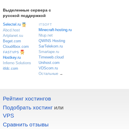
Выделенные сервера с
русской поддержкой
Selectel.ru
ITSOFT
Minecraft-hosting.ru
Abcd.host
Ntup.net
Artplanet.su
QWINS Hosting
Beget.com
SarTelekom.ru
Cloud4box.com
Smartape.ru
FASTVPS
Timeweb.cloud
Hostkey.ru
Unihost.com
Inferno Solutions
VDScom.ru
itldc.com
Остальные
→
Рейтинг хостингов
Подобрать хостинг
или
VPS
Сравнить отзывы