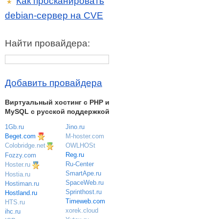
Как просканировать
★
debian-сервер на CVE
Найти провайдера:
Добавить провайдера
Виртуальный хостинг c PHP и
MySQL с русской поддержкой
1Gb.ru
Jino.ru
Beget.com
M-hoster.com
OWLHOSt
Colobridge.net
Reg.ru
Fozzy.com
Ru-Center
Hoster.ru
SmartApe.ru
Hostia.ru
SpaceWeb.ru
Hostiman.ru
Sprinthost.ru
Hostland.ru
Timeweb.com
HTS.ru
xorek.cloud
ihc.ru