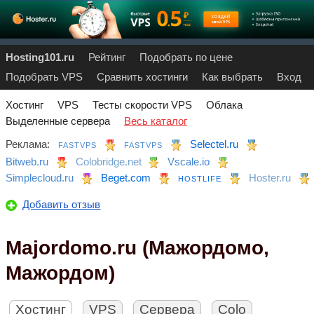
Hosting101.ru
Рейтинг
Подобрать по цене
Подобрать VPS
Сравнить хостинги
Как выбрать
Вход
Хостинг
VPS
Тесты скорости VPS
Облака
Выделенные сервера
Весь каталог
Реклама:
Selectel.ru
FASTVPS
FASTVPS
Bitweb.ru
Colobridge.net
Vscale.io
Simplecloud.ru
Beget.com
Hoster.ru
HOSTLIFE
Добавить отзыв
Majordomo.ru (Мажордомо,
Мажордом)
Хостинг
VPS
Сервера
Colo