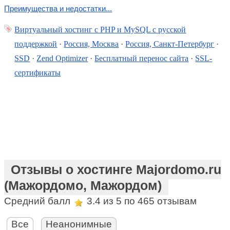
Преимущества и недостатки...
Виртуальный хостинг c PHP и MySQL с русской
поддержкой
·
Россия, Москва
·
Россия, Санкт-Петербург
·
SSD
·
Zend Optimizer
·
Бесплатный перенос сайта
·
SSL-
сертификаты
Отзывы о хостинге Majordomo.ru
(Мажордомо, Мажордом)
Средний балл
3.4
из 5 по
465
отзывам
Все
Неанонимные