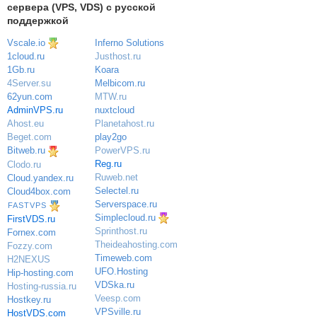
сервера (VPS, VDS) с русской
поддержкой
Vscale.io
Inferno Solutions
Justhost.ru
1cloud.ru
Koara
1Gb.ru
Melbicom.ru
4Server.su
MTW.ru
62yun.com
nuxtcloud
AdminVPS.ru
Planetahost.ru
Ahost.eu
play2go
Beget.com
PowerVPS.ru
Bitweb.ru
Reg.ru
Clodo.ru
Ruweb.net
Cloud.yandex.ru
Selectel.ru
Cloud4box.com
Serverspace.ru
FASTVPS
Simplecloud.ru
FirstVDS.ru
Sprinthost.ru
Fornex.com
Theideahosting.com
Fozzy.com
Timeweb.com
H2NEXUS
UFO.Hosting
Hip-hosting.com
VDSka.ru
Hosting-russia.ru
Veesp.com
Hostkey.ru
VPSville.ru
HostVDS.com