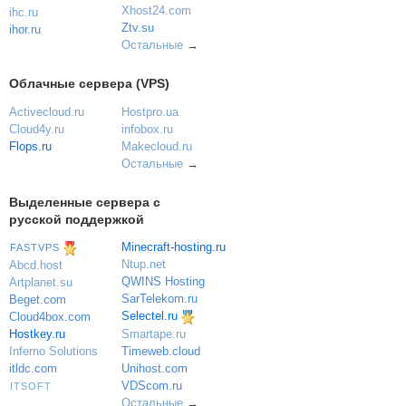
Xhost24.com
ihc.ru
Ztv.su
ihor.ru
Остальные
→
Облачные сервера (VPS)
Activecloud.ru
Hostpro.ua
Cloud4y.ru
infobox.ru
Flops.ru
Makecloud.ru
Остальные
→
Выделенные сервера с
русской поддержкой
Minecraft-hosting.ru
FASTVPS
Ntup.net
Abcd.host
QWINS Hosting
Artplanet.su
SarTelekom.ru
Beget.com
Selectel.ru
Cloud4box.com
Hostkey.ru
Smartape.ru
Inferno Solutions
Timeweb.cloud
itldc.com
Unihost.com
VDScom.ru
ITSOFT
Остальные
→