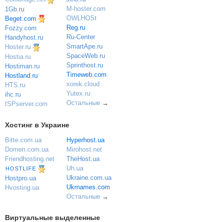
M-hoster.com
1Gb.ru
OWLHOSt
Beget.com
Reg.ru
Fozzy.com
Ru-Center
Handyhost.ru
SmartApe.ru
Hoster.ru
SpaceWeb.ru
Hostia.ru
Sprinthost.ru
Hostiman.ru
Timeweb.com
Hostland.ru
xorek.cloud
HTS.ru
Yutex.ru
ihc.ru
Остальные
→
ISPserver.com
Хостинг в Украине
Bitte.com.ua
Hyperhost.ua
Domen.com.ua
Mirohost.net
Friendhosting.net
TheHost.ua
Uh.ua
HOSTLIFE
Ukraine.com.ua
Hostpro.ua
Ukrnames.com
Hvosting.ua
Остальные
→
Виртуальные выделенные