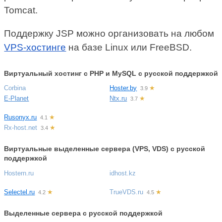
Tomcat.
Поддержку JSP можно организовать на любом
VPS-хостинге
на базе Linux или FreeBSD.
Виртуальный хостинг c PHP и MySQL с русской поддержкой
Corbina
Hoster.by
★
3.9
E-Planet
Ntx.ru
★
3.7
Rusonyx.ru
★
4.1
Rx-host.net
★
3.4
Виртуальные выделенные сервера (VPS, VDS) с русской
поддержкой
Hostern.ru
idhost.kz
Selectel.ru
★
TrueVDS.ru
★
4.2
4.5
Выделенные сервера с русской поддержкой