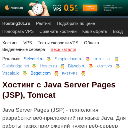
Hosting101.ru
Рейтинг
Подобрать по цене
Подобрать VPS
Сравнить хостинги
Как выбрать
Вход
Хостинг
VPS
Тесты скорости VPS
Облака
Выделенные сервера
Весь каталог
Реклама:
Selectel.ru
Simplecloud.ru
HOSTLIFE
Colobridge.net
Hoster.ru
Bitweb.ru
FASTVPS
Vscale.io
Beget.com
FASTVPS
Хостинг с Java Server Pages
(JSP), Tomcat
Java Server Pages (JSP) - технология
разработки веб-приложений на языке Java. Для
работы таких приложений нужен веб-сервер