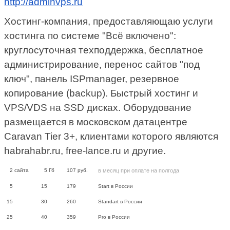
http://adminvps.ru
Хостинг-компания, предоставляющаю услуги
хостинга по системе "Всё включено":
круглосуточная техподдержка, бесплатное
администрирование, перенос сайтов "под
ключ", панель ISPmanager, резервное
копирование (backup). Быстрый хостинг и
VPS/VDS на SSD дисках. Оборудование
размещается в московском датацентре
Caravan Tier 3+, клиентами которого являются
habrahabr.ru, free-lance.ru и другие.
2
сайта
5
Гб
107
руб.
в месяц при оплате на полгода
5
15
179
Start в России
15
30
260
Standart в России
25
40
359
Pro в России