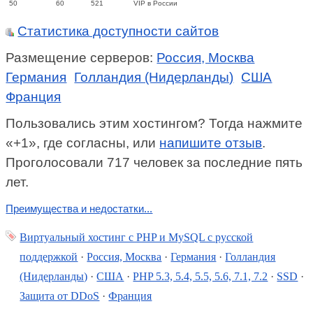
50
60
521
VIP в России
Статистика доступности сайтов
Размещение серверов:
Россия, Москва
Германия
Голландия (Нидерланды)
США
Франция
Пользовались этим хостингом? Тогда нажмите
«+1», где согласны, или
напишите отзыв
.
Проголосовали 717 человек за последние пять
лет.
Преимущества и недостатки...
Виртуальный хостинг c PHP и MySQL с русской
поддержкой
·
Россия, Москва
·
Германия
·
Голландия
(Нидерланды)
·
США
·
PHP 5.3, 5.4, 5.5, 5.6, 7.1, 7.2
·
SSD
·
Защита от DDoS
·
Франция