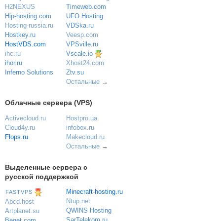
Timeweb.com
H2NEXUS
UFO.Hosting
Hip-hosting.com
VDSka.ru
Hosting-russia.ru
Veesp.com
Hostkey.ru
VPSville.ru
HostVDS.com
Vscale.io
ihc.ru
ihor.ru
Xhost24.com
Inferno Solutions
Ztv.su
Остальные
→
Облачные сервера (VPS)
Activecloud.ru
Hostpro.ua
Cloud4y.ru
infobox.ru
Flops.ru
Makecloud.ru
Остальные
→
Выделенные сервера с
русской поддержкой
Minecraft-hosting.ru
FASTVPS
Ntup.net
Abcd.host
QWINS Hosting
Artplanet.su
SarTelekom.ru
Beget.com