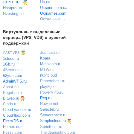
Uh.ua
HOSTLIFE
Ukraine.com.ua
Hostpro.ua
Ukrnames.com
Hvosting.ua
Остальные
→
Виртуальные выделенные
сервера (VPS, VDS) с русской
поддержкой
Justhost.ru
FASTVPS
Koara
1cloud.ru
Melbicom.ru
1Gb.ru
MTW.ru
4Server.su
nuxtcloud
62yun.com
Planetahost.ru
AdminVPS.ru
play2go
Ahost.eu
PowerVPS.ru
Beget.com
Reg.ru
Bitweb.ru
Ruweb.net
Clodo.ru
Selectel.ru
Cloud.yandex.ru
Serverspace.ru
Cloud4box.com
Simplecloud.ru
FirstVDS.ru
Sprinthost.ru
Fornex.com
Theideahosting.com
Fozzy.com