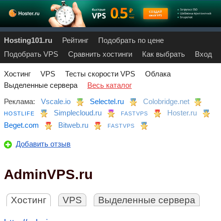
Hosting101.ru
Рейтинг
Подобрать по цене
Подобрать VPS
Сравнить хостинги
Как выбрать
Вход
Хостинг
VPS
Тесты скорости VPS
Облака
Выделенные сервера
Весь каталог
Реклама:
Vscale.io
Selectel.ru
Colobridge.net
Simplecloud.ru
Hoster.ru
HOSTLIFE
FASTVPS
Beget.com
Bitweb.ru
FASTVPS
Добавить отзыв
AdminVPS.ru
Хостинг
VPS
Выделенные сервера