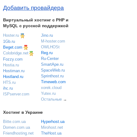
Добавить провайдера
Виртуальный хостинг c PHP и
MySQL с русской поддержкой
Hoster.ru
Jino.ru
M-hoster.com
1Gb.ru
OWLHOSt
Beget.com
Reg.ru
Colobridge.net
Ru-Center
Fozzy.com
SmartApe.ru
Hostia.ru
SpaceWeb.ru
Hostiman.ru
Sprinthost.ru
Hostland.ru
Timeweb.com
HTS.ru
xorek.cloud
ihc.ru
Yutex.ru
ISPserver.com
Остальные
→
Хостинг в Украине
Bitte.com.ua
Hyperhost.ua
Domen.com.ua
Mirohost.net
Friendhosting.net
TheHost.ua