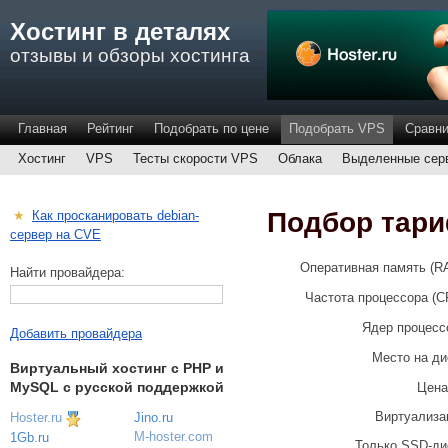
Хостинг в деталях
отзывы и обзоры хостинга
Главная
Рейтинг
Подобрать по цене
Подобрать VPS
Сравни
Хостинг
VPS
Тесты скорости VPS
Облака
Выделенные сер
Подбор тар
★
Как просканировать debian-
сервер на CVE
Оперативная память (R
Найти провайдера:
Частота процессора (C
Ядер процесс
Добавить провайдера
Место на ди
Виртуальный хостинг c PHP и
MySQL с русской поддержкой
Цена
Виртуализа
Hoster.ru
Jino.ru
M-hoster.com
1Gb.ru
Только SSD-ди