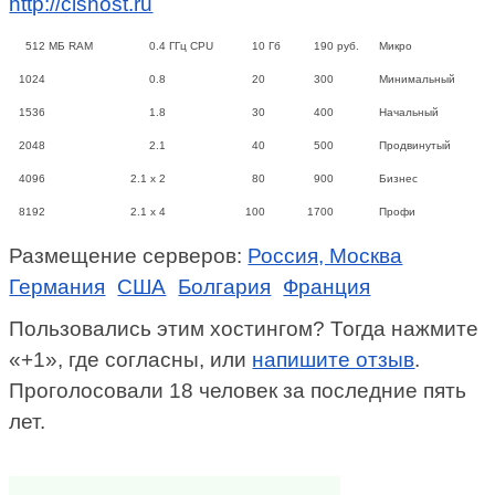
http://cishost.ru
512
МБ RAM
0.4
ГГц CPU
10
Гб
190
руб.
Микро
1024
0.8
20
300
Минимальный
1536
1.8
30
400
Начальный
2048
2.1
40
500
Продвинутый
4096
2.1 x 2
80
900
Бизнес
8192
2.1 x 4
100
1700
Профи
Размещение серверов:
Россия, Москва
Германия
США
Болгария
Франция
Пользовались этим хостингом? Тогда нажмите
«+1», где согласны, или
напишите отзыв
.
Проголосовали 18 человек за последние пять
лет.