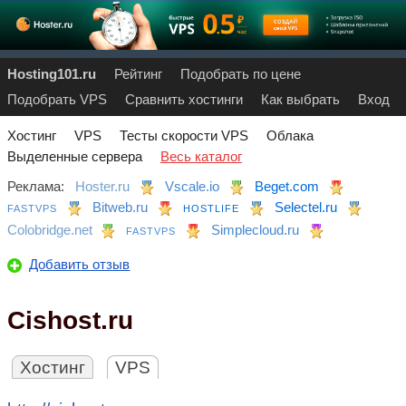
Hosting101.ru
Рейтинг
Подобрать по цене
Подобрать VPS
Сравнить хостинги
Как выбрать
Вход
Хостинг
VPS
Тесты скорости VPS
Облака
Выделенные сервера
Весь каталог
Реклама:
Hoster.ru
Vscale.io
Beget.com
Bitweb.ru
Selectel.ru
FASTVPS
HOSTLIFE
Colobridge.net
Simplecloud.ru
FASTVPS
Добавить отзыв
Cishost.ru
Хостинг
VPS