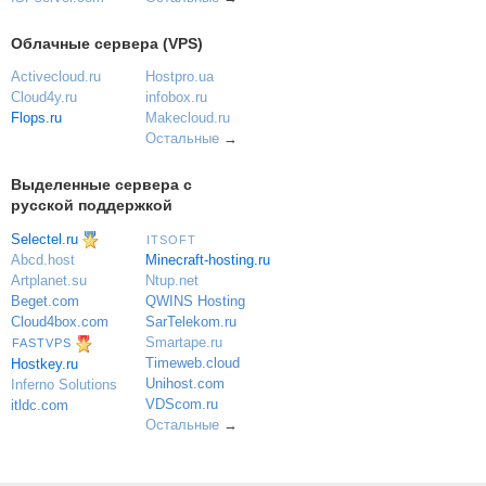
Облачные сервера (VPS)
Activecloud.ru
Hostpro.ua
Cloud4y.ru
infobox.ru
Flops.ru
Makecloud.ru
Остальные
→
Выделенные сервера с
русской поддержкой
Selectel.ru
ITSOFT
Minecraft-hosting.ru
Abcd.host
Ntup.net
Artplanet.su
QWINS Hosting
Beget.com
SarTelekom.ru
Cloud4box.com
Smartape.ru
FASTVPS
Timeweb.cloud
Hostkey.ru
Unihost.com
Inferno Solutions
VDScom.ru
itldc.com
Остальные
→