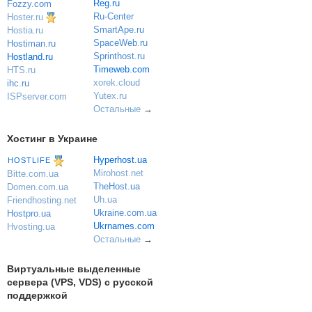
Reg.ru
Fozzy.com
Ru-Center
Hoster.ru
SmartApe.ru
Hostia.ru
SpaceWeb.ru
Hostiman.ru
Sprinthost.ru
Hostland.ru
Timeweb.com
HTS.ru
xorek.cloud
ihc.ru
Yutex.ru
ISPserver.com
Остальные
→
Хостинг в Украине
Hyperhost.ua
HOSTLIFE
Mirohost.net
Bitte.com.ua
TheHost.ua
Domen.com.ua
Uh.ua
Friendhosting.net
Ukraine.com.ua
Hostpro.ua
Ukrnames.com
Hvosting.ua
Остальные
→
Виртуальные выделенные
сервера (VPS, VDS) с русской
поддержкой