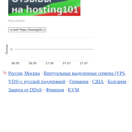
Код кнопки:
Голоса
0
08.05
28.05
17.06
07.07
27.07
Россия, Москва
·
Виртуальные выделенные сервера (VPS,
VDS) с русской поддержкой
·
Германия
·
США
·
Болгария
·
Защита от DDoS
·
Франция
·
KVM