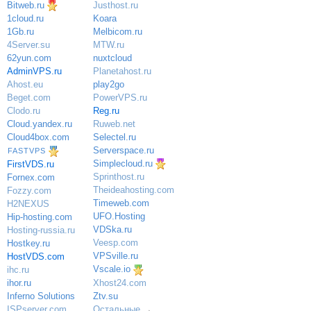
Bitweb.ru
Justhost.ru
Koara
1cloud.ru
Melbicom.ru
1Gb.ru
MTW.ru
4Server.su
nuxtcloud
62yun.com
Planetahost.ru
AdminVPS.ru
play2go
Ahost.eu
PowerVPS.ru
Beget.com
Reg.ru
Clodo.ru
Ruweb.net
Cloud.yandex.ru
Selectel.ru
Cloud4box.com
Serverspace.ru
FASTVPS
Simplecloud.ru
FirstVDS.ru
Sprinthost.ru
Fornex.com
Theideahosting.com
Fozzy.com
Timeweb.com
H2NEXUS
UFO.Hosting
Hip-hosting.com
VDSka.ru
Hosting-russia.ru
Veesp.com
Hostkey.ru
VPSville.ru
HostVDS.com
Vscale.io
ihc.ru
ihor.ru
Xhost24.com
Inferno Solutions
Ztv.su
ISPserver.com
Остальные
→