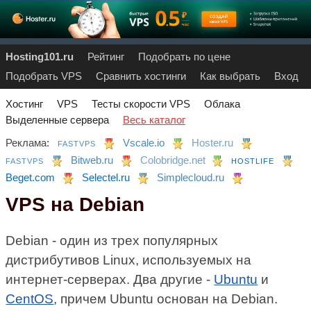
Hosting101.ru
Рейтинг
Подобрать по цене
Подобрать VPS
Сравнить хостинги
Как выбрать
Вход
Хостинг
VPS
Тесты скорости VPS
Облака
Выделенные сервера
Весь каталог
Реклама:
Vscale.io
Hoster.ru
FASTVPS
Bitweb.ru
Colobridge.net
FASTVPS
HOSTLIFE
Beget.com
Selectel.ru
Simplecloud.ru
VPS на Debian
Debian - один из трех популярных
дистрибутивов Linux, используемых на
интернет-серверах. Два другие -
Ubuntu
и
CentOS
, причем Ubuntu основан на Debian.