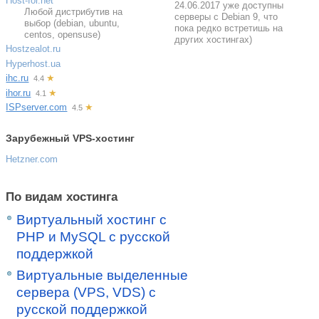
Host-for.net
24.06.2017 уже доступны
Любой дистрибутив на
серверы с Debian 9, что
выбор (debian, ubuntu,
пока редко встретишь на
centos, opensuse)
других хостингах)
Hostzealot.ru
Hyperhost.ua
ihc.ru
★
4.4
ihor.ru
★
4.1
ISPserver.com
★
4.5
Зарубежный VPS-хостинг
Hetzner.com
По видам хостинга
Виртуальный хостинг c
PHP и MySQL с русской
поддержкой
Виртуальные выделенные
сервера (VPS, VDS) с
русской поддержкой