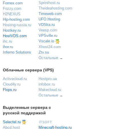
Sprinthost.ru
Fornex.com
Theideahosting.com
Fozzy.com
Timeweb.com
H2NEXUS
UFO.Hosting
Hip-hosting.com
VDSka.ru
Hosting-russia.ru
Veesp.com
Hostkey.ru
VPSville.ru
HostVDS.com
Vscale.io
ihc.ru
ihor.ru
Xhost24.com
Inferno Solutions
Ztv.su
Остальные
→
Облачные сервера (VPS)
Activecloud.ru
Hostpro.ua
Cloud4y.ru
infobox.ru
Flops.ru
Makecloud.ru
Остальные
→
Выделенные сервера с
русской поддержкой
Selectel.ru
ITSOFT
Minecraft-hosting.ru
Abcd.host