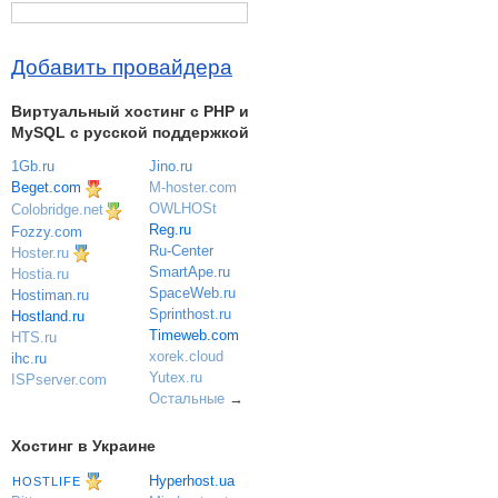
Добавить провайдера
Виртуальный хостинг c PHP и
MySQL с русской поддержкой
1Gb.ru
Jino.ru
Beget.com
M-hoster.com
OWLHOSt
Colobridge.net
Reg.ru
Fozzy.com
Ru-Center
Hoster.ru
SmartApe.ru
Hostia.ru
SpaceWeb.ru
Hostiman.ru
Sprinthost.ru
Hostland.ru
Timeweb.com
HTS.ru
xorek.cloud
ihc.ru
Yutex.ru
ISPserver.com
Остальные
→
Хостинг в Украине
Hyperhost.ua
HOSTLIFE