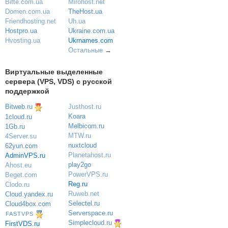
Mirohost.net
Bitte.com.ua
TheHost.ua
Domen.com.ua
Uh.ua
Friendhosting.net
Ukraine.com.ua
Hostpro.ua
Ukrnames.com
Hvosting.ua
Остальные
→
Виртуальные выделенные
сервера (VPS, VDS) с русской
поддержкой
Bitweb.ru
Justhost.ru
Koara
1cloud.ru
Melbicom.ru
1Gb.ru
MTW.ru
4Server.su
nuxtcloud
62yun.com
Planetahost.ru
AdminVPS.ru
play2go
Ahost.eu
PowerVPS.ru
Beget.com
Reg.ru
Clodo.ru
Ruweb.net
Cloud.yandex.ru
Selectel.ru
Cloud4box.com
Serverspace.ru
FASTVPS
Simplecloud.ru
FirstVDS.ru