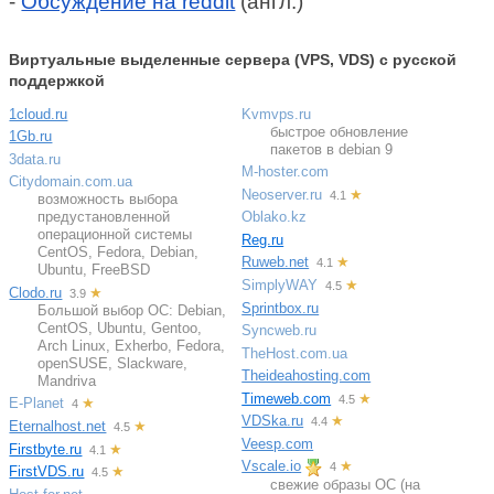
-
Обсуждение на reddit
(англ.)
Виртуальные выделенные сервера (VPS, VDS) с русской
поддержкой
1cloud.ru
Kvmvps.ru
быстрое обновление
1Gb.ru
пакетов в debian 9
3data.ru
M-hoster.com
Citydomain.com.ua
Neoserver.ru
★
4.1
возможность выбора
предустановленной
Oblako.kz
операционной системы
Reg.ru
CentOS, Fedora, Debian,
Ruweb.net
★
4.1
Ubuntu, FreeBSD
SimplyWAY
★
4.5
Clodo.ru
★
3.9
Sprintbox.ru
Большой выбор ОС: Debian,
CentOS, Ubuntu, Gentoo,
Syncweb.ru
Arch Linux, Exherbo, Fedora,
TheHost.com.ua
openSUSE, Slackware,
Theideahosting.com
Mandriva
Timeweb.com
★
4.5
E-Planet
★
4
VDSka.ru
★
4.4
Eternalhost.net
★
4.5
Veesp.com
Firstbyte.ru
★
4.1
Vscale.io
★
4
FirstVDS.ru
★
4.5
свежие образы ОС (на