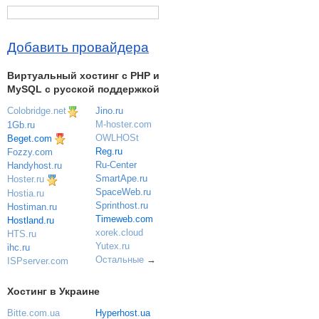
Добавить провайдера
Виртуальный хостинг c PHP и
MySQL с русской поддержкой
Colobridge.net
Jino.ru
M-hoster.com
1Gb.ru
OWLHOSt
Beget.com
Reg.ru
Fozzy.com
Ru-Center
Handyhost.ru
SmartApe.ru
Hoster.ru
SpaceWeb.ru
Hostia.ru
Sprinthost.ru
Hostiman.ru
Timeweb.com
Hostland.ru
xorek.cloud
HTS.ru
Yutex.ru
ihc.ru
Остальные
→
ISPserver.com
Хостинг в Украине
Bitte.com.ua
Hyperhost.ua