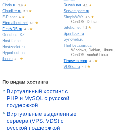
Clodo.ru
★
Ruweb.net
★
3.9
4.1
Cloudlite.ru
★
Serverspace.ru
3.9
E-Planet
★
SimplyWAY
★
4
4.5
CentOS, Debian
Eternalhost.net
★
4.5
Siteko.net
★
4.3
FirstVDS.ru
★
4.5
Sprintbox.ru
Goodhost.KZ
Syncweb.ru
Host-for.net
TheHost.com.ua
Hostzealot.ru
Windows, Debian, Ubuntu,
Hyperhost.ua
CentOS, любой Linux
ihor.ru
★
4.1
Timeweb.com
★
4.5
VDSka.ru
★
4.4
По видам хостинга
Виртуальный хостинг c
PHP и MySQL с русской
поддержкой
Виртуальные выделенные
сервера (VPS, VDS) с
русской поддержкой