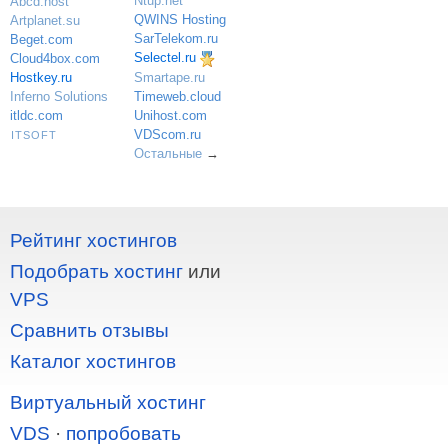
Ntup.net
Abcd.host
QWINS Hosting
Artplanet.su
SarTelekom.ru
Beget.com
Selectel.ru
Cloud4box.com
Hostkey.ru
Smartape.ru
Inferno Solutions
Timeweb.cloud
itldc.com
Unihost.com
VDScom.ru
ITSOFT
Остальные
→
Рейтинг хостингов
Подобрать хостинг
или
VPS
Сравнить отзывы
Каталог хостингов
Виртуальный хостинг
VDS
·
попробовать