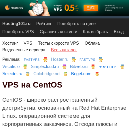
Hosting101.ru
Рейтинг
Подобрать по цене
Подобрать VPS
Сравнить хостинги
Как выбрать
Вход
Хостинг
VPS
Тесты скорости VPS
Облака
Выделенные сервера
Весь каталог
Реклама:
Hoster.ru
FASTVPS
FASTVPS
Vscale.io
Simplecloud.ru
Bitweb.ru
HOSTLIFE
Selectel.ru
Colobridge.net
Beget.com
VPS на CentOS
CentOS - широко распространенный
дистрибутив, основанный на Red Hat Enterprise
Linux, операционной системе для
корпоративных заказчиков. Отсюда плюсы и