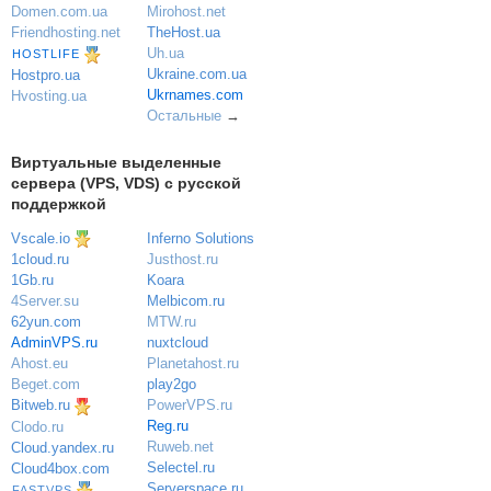
Domen.com.ua
Mirohost.net
Friendhosting.net
TheHost.ua
Uh.ua
HOSTLIFE
Ukraine.com.ua
Hostpro.ua
Ukrnames.com
Hvosting.ua
Остальные
→
Виртуальные выделенные
сервера (VPS, VDS) с русской
поддержкой
Vscale.io
Inferno Solutions
Justhost.ru
1cloud.ru
Koara
1Gb.ru
Melbicom.ru
4Server.su
MTW.ru
62yun.com
nuxtcloud
AdminVPS.ru
Planetahost.ru
Ahost.eu
play2go
Beget.com
PowerVPS.ru
Bitweb.ru
Reg.ru
Clodo.ru
Ruweb.net
Cloud.yandex.ru
Selectel.ru
Cloud4box.com
Serverspace.ru
FASTVPS