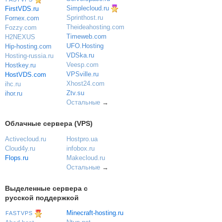
Simplecloud.ru
FirstVDS.ru
Sprinthost.ru
Fornex.com
Theideahosting.com
Fozzy.com
Timeweb.com
H2NEXUS
UFO.Hosting
Hip-hosting.com
VDSka.ru
Hosting-russia.ru
Veesp.com
Hostkey.ru
VPSville.ru
HostVDS.com
Xhost24.com
ihc.ru
Ztv.su
ihor.ru
Остальные
→
Облачные сервера (VPS)
Activecloud.ru
Hostpro.ua
Cloud4y.ru
infobox.ru
Flops.ru
Makecloud.ru
Остальные
→
Выделенные сервера с
русской поддержкой
Minecraft-hosting.ru
FASTVPS