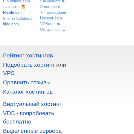
SarTelekom.ru
Cloud4box.com
Smartape.ru
FASTVPS
Timeweb.cloud
Hostkey.ru
Unihost.com
Inferno Solutions
VDScom.ru
itldc.com
Остальные
→
Рейтинг хостингов
Подобрать хостинг
или
VPS
Сравнить отзывы
Каталог хостингов
Виртуальный хостинг
VDS
·
попробовать
бесплатно
Выделенные сервера