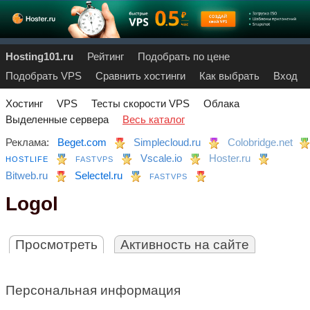
Hosting101.ru
Рейтинг
Подобрать по цене
Подобрать VPS
Сравнить хостинги
Как выбрать
Вход
Хостинг
VPS
Тесты скорости VPS
Облака
Выделенные сервера
Весь каталог
Реклама:
Beget.com
Simplecloud.ru
Colobridge.net
Vscale.io
Hoster.ru
HOSTLIFE
FASTVPS
Bitweb.ru
Selectel.ru
FASTVPS
Logol
Просмотреть
Активность на сайте
Персональная информация