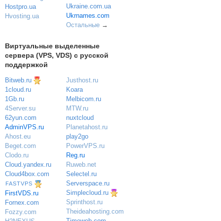
Ukraine.com.ua
Hostpro.ua
Ukrnames.com
Hvosting.ua
Остальные
→
Виртуальные выделенные
сервера (VPS, VDS) с русской
поддержкой
Bitweb.ru
Justhost.ru
Koara
1cloud.ru
Melbicom.ru
1Gb.ru
MTW.ru
4Server.su
nuxtcloud
62yun.com
Planetahost.ru
AdminVPS.ru
play2go
Ahost.eu
PowerVPS.ru
Beget.com
Reg.ru
Clodo.ru
Ruweb.net
Cloud.yandex.ru
Selectel.ru
Cloud4box.com
Serverspace.ru
FASTVPS
Simplecloud.ru
FirstVDS.ru
Sprinthost.ru
Fornex.com
Theideahosting.com
Fozzy.com
Timeweb.com