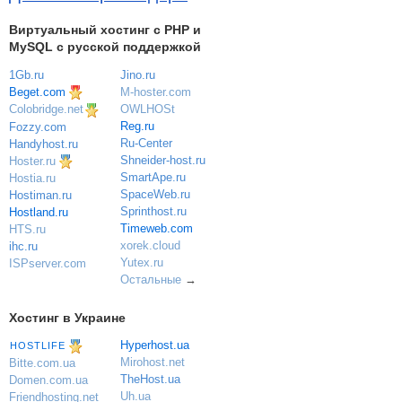
Виртуальный хостинг c PHP и
MySQL с русской поддержкой
1Gb.ru
Jino.ru
Beget.com
M-hoster.com
OWLHOSt
Colobridge.net
Reg.ru
Fozzy.com
Ru-Center
Handyhost.ru
Shneider-host.ru
Hoster.ru
SmartApe.ru
Hostia.ru
SpaceWeb.ru
Hostiman.ru
Sprinthost.ru
Hostland.ru
Timeweb.com
HTS.ru
xorek.cloud
ihc.ru
Yutex.ru
ISPserver.com
Остальные
→
Хостинг в Украине
Hyperhost.ua
HOSTLIFE
Mirohost.net
Bitte.com.ua
TheHost.ua
Domen.com.ua
Uh.ua
Friendhosting.net