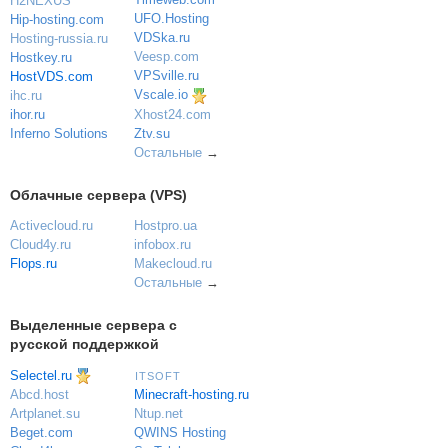
H2NEXUS
UFO.Hosting
Hip-hosting.com
VDSka.ru
Hosting-russia.ru
Veesp.com
Hostkey.ru
VPSville.ru
HostVDS.com
Vscale.io
ihc.ru
ihor.ru
Xhost24.com
Inferno Solutions
Ztv.su
Остальные
→
Облачные сервера (VPS)
Activecloud.ru
Hostpro.ua
Cloud4y.ru
infobox.ru
Flops.ru
Makecloud.ru
Остальные
→
Выделенные сервера с
русской поддержкой
Selectel.ru
ITSOFT
Minecraft-hosting.ru
Abcd.host
Ntup.net
Artplanet.su
QWINS Hosting
Beget.com