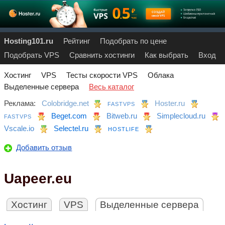
Hosting101.ru
Рейтинг
Подобрать по цене
Подобрать VPS
Сравнить хостинги
Как выбрать
Вход
Хостинг
VPS
Тесты скорости VPS
Облака
Выделенные сервера
Весь каталог
Реклама:
Colobridge.net
Hoster.ru
FASTVPS
Beget.com
Bitweb.ru
Simplecloud.ru
FASTVPS
Vscale.io
Selectel.ru
HOSTLIFE
Добавить отзыв
Uapeer.eu
Хостинг
VPS
Выделенные сервера