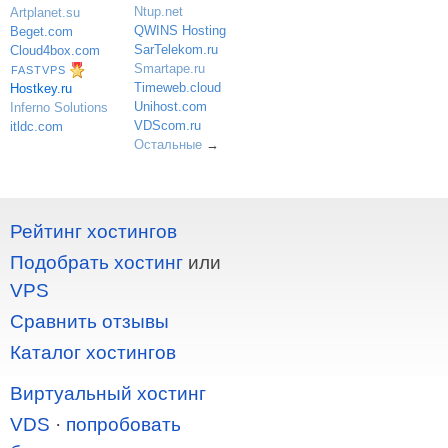
Ntup.net
Artplanet.su
QWINS Hosting
Beget.com
SarTelekom.ru
Cloud4box.com
Smartape.ru
FASTVPS
Timeweb.cloud
Hostkey.ru
Unihost.com
Inferno Solutions
VDScom.ru
itldc.com
Остальные
→
Рейтинг хостингов
Подобрать хостинг
или
VPS
Сравнить отзывы
Каталог хостингов
Виртуальный хостинг
VDS
·
попробовать