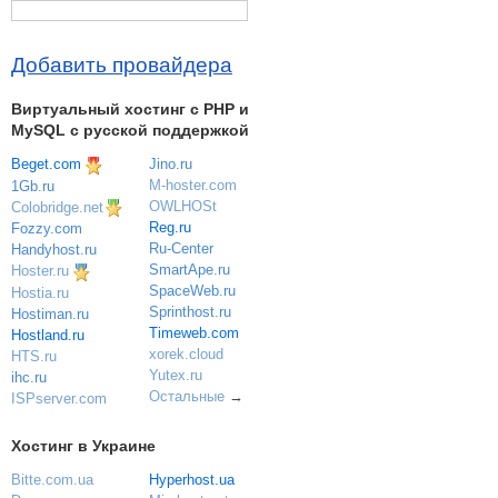
Добавить провайдера
Виртуальный хостинг c PHP и
MySQL с русской поддержкой
Beget.com
Jino.ru
M-hoster.com
1Gb.ru
OWLHOSt
Colobridge.net
Reg.ru
Fozzy.com
Ru-Center
Handyhost.ru
SmartApe.ru
Hoster.ru
SpaceWeb.ru
Hostia.ru
Sprinthost.ru
Hostiman.ru
Timeweb.com
Hostland.ru
xorek.cloud
HTS.ru
Yutex.ru
ihc.ru
Остальные
→
ISPserver.com
Хостинг в Украине
Bitte.com.ua
Hyperhost.ua