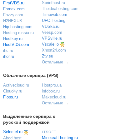
Sprinthost.ru
FirstVDS.ru
Theideahosting.com
Fornex.com
Timeweb.com
Fozzy.com
UFO.Hosting
H2NEXUS
VDSka.ru
Hip-hosting.com
Veesp.com
Hosting-russia.ru
VPSville.ru
Hostkey.ru
Vscale.io
HostVDS.com
Xhost24.com
ihc.ru
Ztv.su
ihor.ru
Остальные
→
Облачные сервера (VPS)
Activecloud.ru
Hostpro.ua
Cloud4y.ru
infobox.ru
Flops.ru
Makecloud.ru
Остальные
→
Выделенные сервера с
русской поддержкой
Selectel.ru
ITSOFT
Minecraft-hosting.ru
Abcd.host