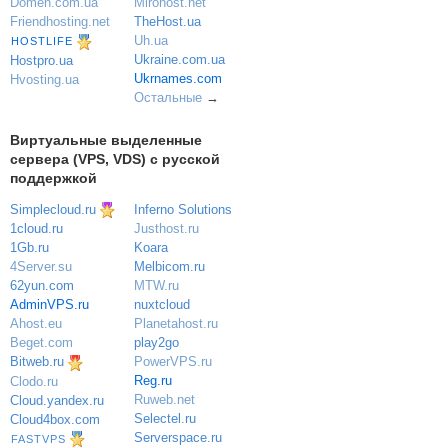
Domen.com.ua
Mirohost.net
Friendhosting.net
TheHost.ua
Uh.ua
HOSTLIFE
Ukraine.com.ua
Hostpro.ua
Ukrnames.com
Hvosting.ua
Остальные
→
Виртуальные выделенные
сервера (VPS, VDS) с русской
поддержкой
Simplecloud.ru
Inferno Solutions
Justhost.ru
1cloud.ru
Koara
1Gb.ru
Melbicom.ru
4Server.su
MTW.ru
62yun.com
nuxtcloud
AdminVPS.ru
Planetahost.ru
Ahost.eu
play2go
Beget.com
PowerVPS.ru
Bitweb.ru
Reg.ru
Clodo.ru
Ruweb.net
Cloud.yandex.ru
Selectel.ru
Cloud4box.com
Serverspace.ru
FASTVPS