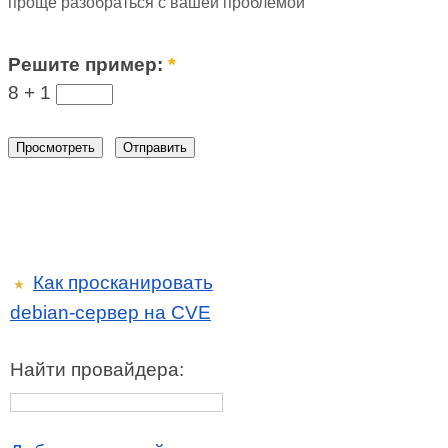
проще разобраться с вашей проблемой
Решите пример:
*
8 +
1
Как просканировать
★
debian-сервер на CVE
Найти провайдера: