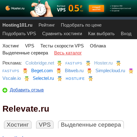
Hosting101.ru
Рейтинг
Подобрать по цене
Подобрать VPS
Сравнить хостинги
Как выбрать
Вход
Хостинг
VPS
Тесты скорости VPS
Облака
Выделенные сервера
Весь каталог
Реклама:
Colobridge.net
Hoster.ru
FASTVPS
Beget.com
Bitweb.ru
Simplecloud.ru
FASTVPS
Vscale.io
Selectel.ru
HOSTLIFE
Добавить отзыв
Relevate.ru
Хостинг
VPS
Выделенные сервера