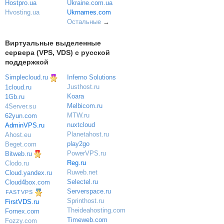
Ukraine.com.ua
Hostpro.ua
Ukrnames.com
Hvosting.ua
Остальные
→
Виртуальные выделенные
сервера (VPS, VDS) с русской
поддержкой
Simplecloud.ru
Inferno Solutions
Justhost.ru
1cloud.ru
Koara
1Gb.ru
Melbicom.ru
4Server.su
MTW.ru
62yun.com
nuxtcloud
AdminVPS.ru
Planetahost.ru
Ahost.eu
play2go
Beget.com
PowerVPS.ru
Bitweb.ru
Reg.ru
Clodo.ru
Ruweb.net
Cloud.yandex.ru
Selectel.ru
Cloud4box.com
Serverspace.ru
FASTVPS
Sprinthost.ru
FirstVDS.ru
Theideahosting.com
Fornex.com
Timeweb.com
Fozzy.com