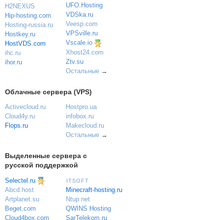
UFO.Hosting
H2NEXUS
VDSka.ru
Hip-hosting.com
Veesp.com
Hosting-russia.ru
VPSville.ru
Hostkey.ru
Vscale.io
HostVDS.com
Xhost24.com
ihc.ru
Ztv.su
ihor.ru
Остальные
→
Облачные сервера (VPS)
Activecloud.ru
Hostpro.ua
Cloud4y.ru
infobox.ru
Flops.ru
Makecloud.ru
Остальные
→
Выделенные сервера с
русской поддержкой
Selectel.ru
ITSOFT
Minecraft-hosting.ru
Abcd.host
Ntup.net
Artplanet.su
QWINS Hosting
Beget.com
SarTelekom.ru
Cloud4box.com