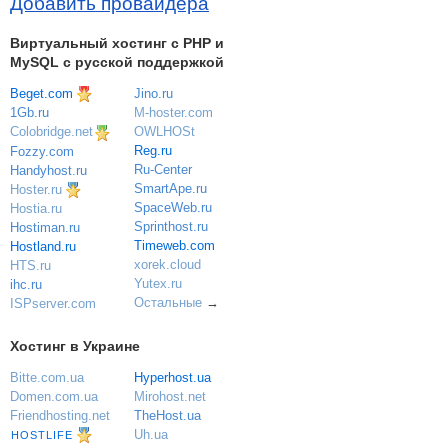
Добавить провайдера
Виртуальный хостинг c PHP и
MySQL с русской поддержкой
Beget.com
Jino.ru
M-hoster.com
1Gb.ru
OWLHOSt
Colobridge.net
Reg.ru
Fozzy.com
Ru-Center
Handyhost.ru
SmartApe.ru
Hoster.ru
SpaceWeb.ru
Hostia.ru
Sprinthost.ru
Hostiman.ru
Timeweb.com
Hostland.ru
xorek.cloud
HTS.ru
Yutex.ru
ihc.ru
Остальные
→
ISPserver.com
Хостинг в Украине
Bitte.com.ua
Hyperhost.ua
Domen.com.ua
Mirohost.net
Friendhosting.net
TheHost.ua
Uh.ua
HOSTLIFE