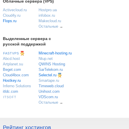
Облачные сервера (VPS)
Activecloud.ru
Hostpro.ua
Cloud4y.ru
infobox.ru
Flops.ru
Makecloud.ru
Остальные
→
Выделенные сервера с
русской поддержкой
Minecraft-hosting.ru
FASTVPS
Ntup.net
Abcd.host
QWINS Hosting
Artplanet.su
SarTelekom.ru
Beget.com
Selectel.ru
Cloud4box.com
Hostkey.ru
Smartape.ru
Inferno Solutions
Timeweb.cloud
itldc.com
Unihost.com
VDScom.ru
ITSOFT
Остальные
→
Рейтинг хостингов