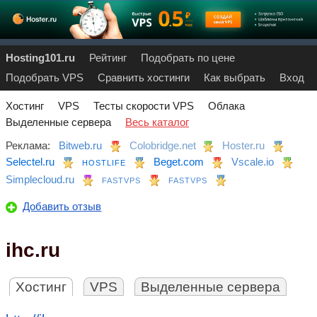
Hosting101.ru
Рейтинг
Подобрать по цене
Подобрать VPS
Сравнить хостинги
Как выбрать
Вход
Хостинг
VPS
Тесты скорости VPS
Облака
Выделенные сервера
Весь каталог
Реклама:
Bitweb.ru
Colobridge.net
Hoster.ru
Selectel.ru
Beget.com
Vscale.io
HOSTLIFE
Simplecloud.ru
FASTVPS
FASTVPS
Добавить отзыв
ihc.ru
Хостинг
VPS
Выделенные сервера