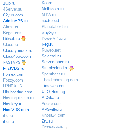
Koara
1Gb.ru
Melbicom.ru
4Server.su
MTW.ru
62yun.com
nuxtcloud
AdminVPS.ru
Planetahost.ru
Ahost.eu
play2go
Beget.com
PowerVPS.ru
Bitweb.ru
Reg.ru
Clodo.ru
Ruweb.net
Cloud.yandex.ru
Selectel.ru
Cloud4box.com
Serverspace.ru
FASTVPS
Simplecloud.ru
FirstVDS.ru
Sprinthost.ru
Fornex.com
Theideahosting.com
Fozzy.com
Timeweb.com
H2NEXUS
UFO.Hosting
Hip-hosting.com
VDSka.ru
Hosting-russia.ru
Veesp.com
Hostkey.ru
VPSville.ru
HostVDS.com
Xhost24.com
ihc.ru
Ztv.su
ihor.ru
Остальные
→