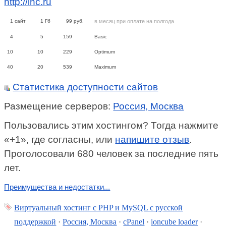
http://ihc.ru
1
сайт
1
Гб
99
руб.
в месяц при оплате на полгода
4
5
159
Basic
10
10
229
Optimum
40
20
539
Maximum
Статистика доступности сайтов
Размещение серверов:
Россия, Москва
Пользовались этим хостингом? Тогда нажмите
«+1», где согласны, или
напишите отзыв
.
Проголосовали 680 человек за последние пять
лет.
Преимущества и недостатки...
Виртуальный хостинг c PHP и MySQL с русской
поддержкой
·
Россия, Москва
·
cPanel
·
ioncube loader
·