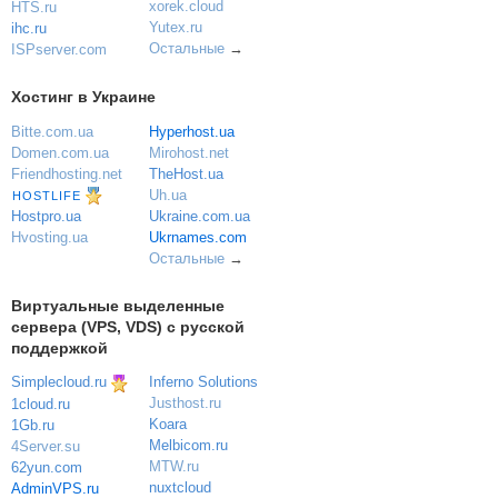
xorek.cloud
HTS.ru
Yutex.ru
ihc.ru
Остальные
→
ISPserver.com
Хостинг в Украине
Bitte.com.ua
Hyperhost.ua
Domen.com.ua
Mirohost.net
Friendhosting.net
TheHost.ua
Uh.ua
HOSTLIFE
Ukraine.com.ua
Hostpro.ua
Ukrnames.com
Hvosting.ua
Остальные
→
Виртуальные выделенные
сервера (VPS, VDS) с русской
поддержкой
Simplecloud.ru
Inferno Solutions
Justhost.ru
1cloud.ru
Koara
1Gb.ru
Melbicom.ru
4Server.su
MTW.ru
62yun.com
nuxtcloud
AdminVPS.ru