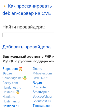
Как просканировать
★
debian-сервер на CVE
Найти провайдера:
Добавить провайдера
Виртуальный хостинг c PHP и
MySQL с русской поддержкой
Beget.com
Jino.ru
M-hoster.com
1Gb.ru
OWLHOSt
Colobridge.net
Reg.ru
Fozzy.com
Ru-Center
Handyhost.ru
SmartApe.ru
Hoster.ru
SpaceWeb.ru
Hostia.ru
Sprinthost.ru
Hostiman.ru
Timeweb.com
Hostland.ru