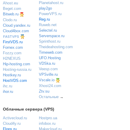
Planetahost.ru
Ahost.eu
play2go
Beget.com
PowerVPS.ru
Bitweb.ru
Reg.ru
Clodo.ru
Ruweb.net
Cloud.yandex.ru
Selectel.ru
Cloud4box.com
Serverspace.ru
FASTVPS
Sprinthost.ru
FirstVDS.ru
Theideahosting.com
Fornex.com
Timeweb.com
Fozzy.com
UFO.Hosting
H2NEXUS
VDSka.ru
Hip-hosting.com
Veesp.com
Hosting-russia.ru
VPSville.ru
Hostkey.ru
Vscale.io
HostVDS.com
Xhost24.com
ihc.ru
Ztv.su
ihor.ru
Остальные
→
Облачные сервера (VPS)
Activecloud.ru
Hostpro.ua
Cloud4y.ru
infobox.ru
Flops.ru
Makecloud.ru