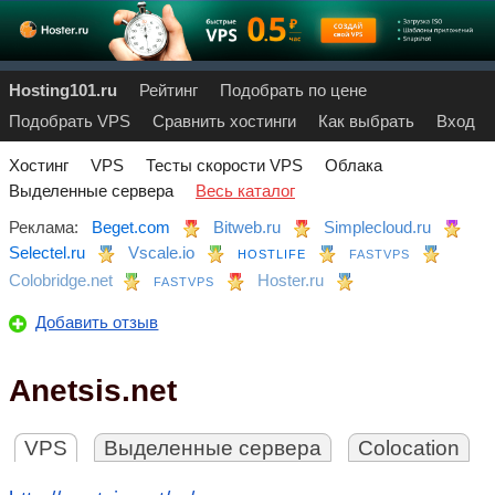
Hosting101.ru
Рейтинг
Подобрать по цене
Подобрать VPS
Сравнить хостинги
Как выбрать
Вход
Хостинг
VPS
Тесты скорости VPS
Облака
Выделенные сервера
Весь каталог
Реклама:
Beget.com
Bitweb.ru
Simplecloud.ru
Selectel.ru
Vscale.io
HOSTLIFE
FASTVPS
Colobridge.net
Hoster.ru
FASTVPS
Добавить отзыв
Anetsis.net
VPS
Выделенные сервера
Colocation