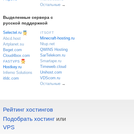
Остальные
→
Выделенные сервера с
русской поддержкой
Selectel.ru
ITSOFT
Minecraft-hosting.ru
Abcd.host
Ntup.net
Artplanet.su
QWINS Hosting
Beget.com
SarTelekom.ru
Cloud4box.com
Smartape.ru
FASTVPS
Timeweb.cloud
Hostkey.ru
Unihost.com
Inferno Solutions
VDScom.ru
itldc.com
Остальные
→
Рейтинг хостингов
Подобрать хостинг
или
VPS