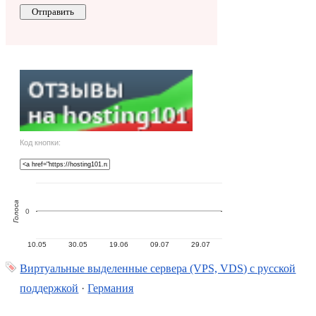
Код кнопки:
Голоса
0
10.05
30.05
19.06
09.07
29.07
Виртуальные выделенные сервера (VPS, VDS) с русской
поддержкой
·
Германия