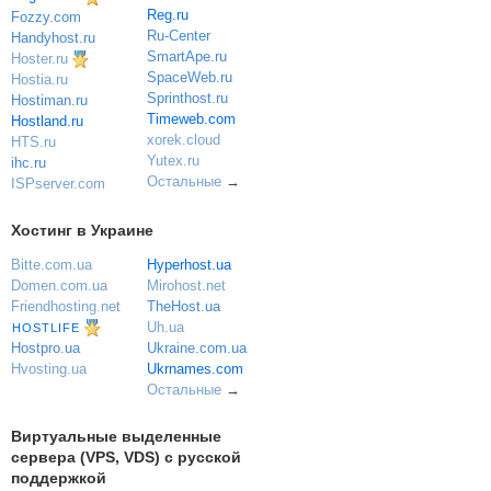
Reg.ru
Fozzy.com
Ru-Center
Handyhost.ru
SmartApe.ru
Hoster.ru
SpaceWeb.ru
Hostia.ru
Sprinthost.ru
Hostiman.ru
Timeweb.com
Hostland.ru
xorek.cloud
HTS.ru
Yutex.ru
ihc.ru
Остальные
→
ISPserver.com
Хостинг в Украине
Bitte.com.ua
Hyperhost.ua
Domen.com.ua
Mirohost.net
Friendhosting.net
TheHost.ua
Uh.ua
HOSTLIFE
Ukraine.com.ua
Hostpro.ua
Ukrnames.com
Hvosting.ua
Остальные
→
Виртуальные выделенные
сервера (VPS, VDS) с русской
поддержкой