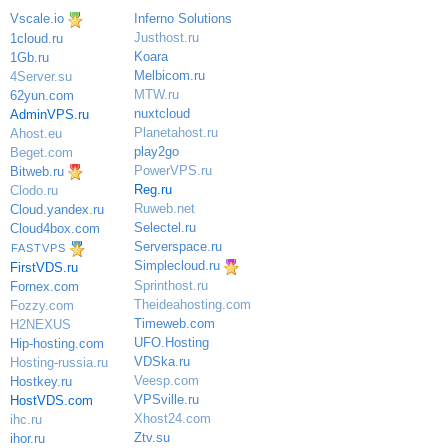
Vscale.io
Inferno Solutions
Justhost.ru
1cloud.ru
Koara
1Gb.ru
Melbicom.ru
4Server.su
MTW.ru
62yun.com
nuxtcloud
AdminVPS.ru
Planetahost.ru
Ahost.eu
play2go
Beget.com
PowerVPS.ru
Bitweb.ru
Reg.ru
Clodo.ru
Ruweb.net
Cloud.yandex.ru
Selectel.ru
Cloud4box.com
Serverspace.ru
FASTVPS
Simplecloud.ru
FirstVDS.ru
Sprinthost.ru
Fornex.com
Theideahosting.com
Fozzy.com
Timeweb.com
H2NEXUS
UFO.Hosting
Hip-hosting.com
VDSka.ru
Hosting-russia.ru
Veesp.com
Hostkey.ru
VPSville.ru
HostVDS.com
Xhost24.com
ihc.ru
Ztv.su
ihor.ru