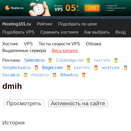
Hosting101.ru
Рейтинг
Подобрать по цене
Подобрать VPS
Сравнить хостинги
Как выбрать
Вход
Хостинг
VPS
Тесты скорости VPS
Облака
Выделенные сервера
Весь каталог
Реклама:
Selectel.ru
Colobridge.net
FASTVPS
Simplecloud.ru
Beget.com
FASTVPS
HOSTLIFE
Vscale.io
Hoster.ru
Bitweb.ru
dmih
Просмотреть
Активность на сайте
История