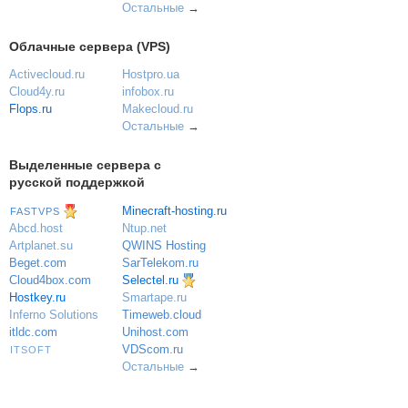
Остальные
→
Облачные сервера (VPS)
Activecloud.ru
Hostpro.ua
Cloud4y.ru
infobox.ru
Flops.ru
Makecloud.ru
Остальные
→
Выделенные сервера с
русской поддержкой
Minecraft-hosting.ru
FASTVPS
Ntup.net
Abcd.host
QWINS Hosting
Artplanet.su
SarTelekom.ru
Beget.com
Selectel.ru
Cloud4box.com
Hostkey.ru
Smartape.ru
Inferno Solutions
Timeweb.cloud
itldc.com
Unihost.com
VDScom.ru
ITSOFT
Остальные
→