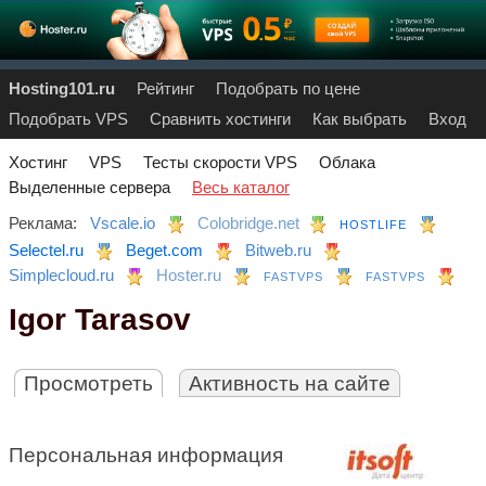
Hosting101.ru
Рейтинг
Подобрать по цене
Подобрать VPS
Сравнить хостинги
Как выбрать
Вход
Хостинг
VPS
Тесты скорости VPS
Облака
Выделенные сервера
Весь каталог
Реклама:
Vscale.io
Colobridge.net
HOSTLIFE
Selectel.ru
Beget.com
Bitweb.ru
Simplecloud.ru
Hoster.ru
FASTVPS
FASTVPS
Igor Tarasov
Просмотреть
Активность на сайте
Персональная информация