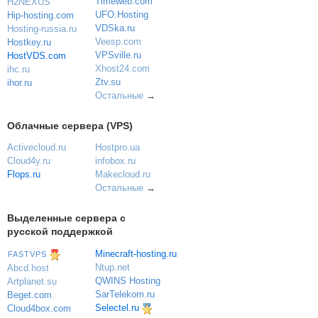
Timeweb.com
H2NEXUS
UFO.Hosting
Hip-hosting.com
VDSka.ru
Hosting-russia.ru
Veesp.com
Hostkey.ru
VPSville.ru
HostVDS.com
Xhost24.com
ihc.ru
Ztv.su
ihor.ru
Остальные
→
Облачные сервера (VPS)
Activecloud.ru
Hostpro.ua
Cloud4y.ru
infobox.ru
Flops.ru
Makecloud.ru
Остальные
→
Выделенные сервера с
русской поддержкой
Minecraft-hosting.ru
FASTVPS
Ntup.net
Abcd.host
QWINS Hosting
Artplanet.su
SarTelekom.ru
Beget.com
Selectel.ru
Cloud4box.com