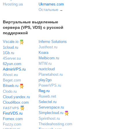
Ukrnames.com
Hvosting.ua
Остальные
→
Виртуальные выделенные
сервера (VPS, VDS) с русской
поддержкой
Vscale.io
Inferno Solutions
Justhost.ru
1cloud.ru
Koara
1Gb.ru
Melbicom.ru
4Server.su
MTW.ru
62yun.com
nuxtcloud
AdminVPS.ru
Planetahost.ru
Ahost.eu
play2go
Beget.com
PowerVPS.ru
Bitweb.ru
Reg.ru
Clodo.ru
Ruweb.net
Cloud.yandex.ru
Selectel.ru
Cloud4box.com
Serverspace.ru
FASTVPS
Simplecloud.ru
FirstVDS.ru
Sprinthost.ru
Fornex.com
Theideahosting.com
Fozzy.com