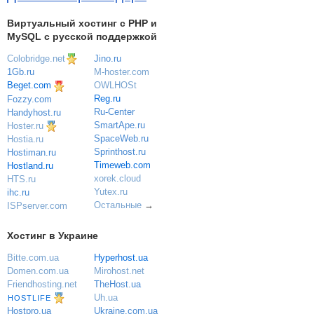
Виртуальный хостинг c PHP и
MySQL с русской поддержкой
Colobridge.net
Jino.ru
M-hoster.com
1Gb.ru
OWLHOSt
Beget.com
Reg.ru
Fozzy.com
Ru-Center
Handyhost.ru
SmartApe.ru
Hoster.ru
SpaceWeb.ru
Hostia.ru
Sprinthost.ru
Hostiman.ru
Timeweb.com
Hostland.ru
xorek.cloud
HTS.ru
Yutex.ru
ihc.ru
Остальные
→
ISPserver.com
Хостинг в Украине
Bitte.com.ua
Hyperhost.ua
Domen.com.ua
Mirohost.net
Friendhosting.net
TheHost.ua
Uh.ua
HOSTLIFE
Ukraine.com.ua
Hostpro.ua